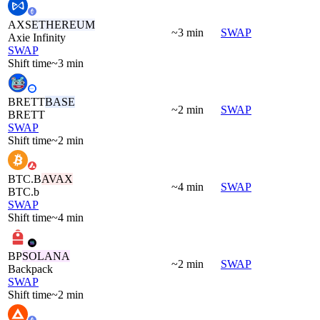
AXS
ETHEREUM
~3 min
SWAP
Axie Infinity
SWAP
Shift time
~3 min
BRETT
BASE
~2 min
SWAP
BRETT
SWAP
Shift time
~2 min
BTC.B
AVAX
~4 min
SWAP
BTC.b
SWAP
Shift time
~4 min
BP
SOLANA
~2 min
SWAP
Backpack
SWAP
Shift time
~2 min