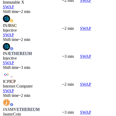
~2 min
SWAP
Immutable X
SWAP
Shift time
~2 min
INJ
BSC
~2 min
SWAP
Injective
SWAP
Shift time
~2 min
INJ
ETHEREUM
~3 min
SWAP
Injective
SWAP
Shift time
~3 min
ICP
ICP
~2 min
SWAP
Internet Computer
SWAP
Shift time
~2 min
JASMY
ETHEREUM
~3 min
SWAP
JasmyCoin