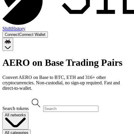
Shift
History
Connect
Connect Wallet
AERO on Base
Trading Pairs
Convert
AERO on Base
to
BTC, ETH
and
316
+ other
cryptocurrencies. Non-custodial, no sign-up required. Fast and
direct-to-wallet.
Search tokens
All networks
All categories