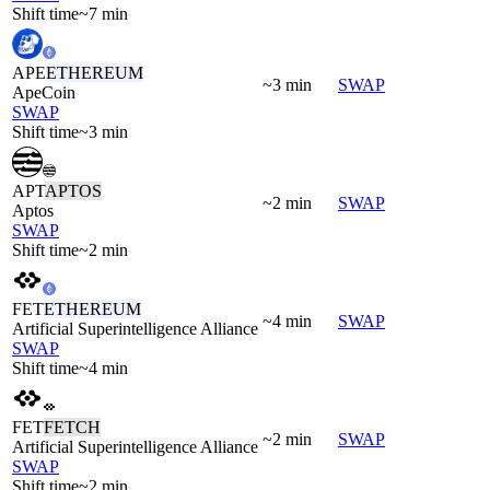
Shift time
~7 min
APE
ETHEREUM
~3 min
SWAP
ApeCoin
SWAP
Shift time
~3 min
APT
APTOS
~2 min
SWAP
Aptos
SWAP
Shift time
~2 min
FET
ETHEREUM
~4 min
SWAP
Artificial Superintelligence Alliance
SWAP
Shift time
~4 min
FET
FETCH
~2 min
SWAP
Artificial Superintelligence Alliance
SWAP
Shift time
~2 min