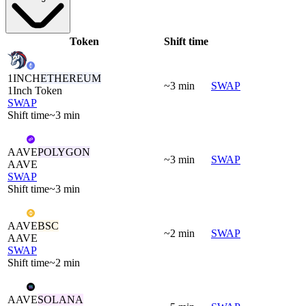
Token
Shift time
1INCH
ETHEREUM
~3 min
SWAP
1Inch Token
SWAP
Shift time
~3 min
AAVE
POLYGON
~3 min
SWAP
AAVE
SWAP
Shift time
~3 min
AAVE
BSC
~2 min
SWAP
AAVE
SWAP
Shift time
~2 min
AAVE
SOLANA