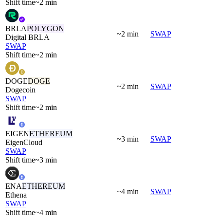
Shift time
~2 min
BRLA
POLYGON
~2 min
SWAP
Digital BRLA
SWAP
Shift time
~2 min
DOGE
DOGE
~2 min
SWAP
Dogecoin
SWAP
Shift time
~2 min
EIGEN
ETHEREUM
~3 min
SWAP
EigenCloud
SWAP
Shift time
~3 min
ENA
ETHEREUM
~4 min
SWAP
Ethena
SWAP
Shift time
~4 min