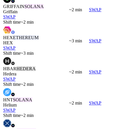
GRIFFAIN
SOLANA
~2 min
SWAP
Griffain
SWAP
Shift time
~2 min
HEX
ETHEREUM
~3 min
SWAP
HEX
SWAP
Shift time
~3 min
HBAR
HEDERA
~2 min
SWAP
Hedera
SWAP
Shift time
~2 min
HNT
SOLANA
~2 min
SWAP
Helium
SWAP
Shift time
~2 min