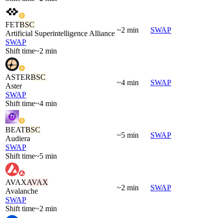
FET
BSC
~2 min
SWAP
Artificial Superintelligence Alliance
SWAP
Shift time
~2 min
ASTER
BSC
~4 min
SWAP
Aster
SWAP
Shift time
~4 min
BEAT
BSC
~5 min
SWAP
Audiera
SWAP
Shift time
~5 min
AVAX
AVAX
~2 min
SWAP
Avalanche
SWAP
Shift time
~2 min