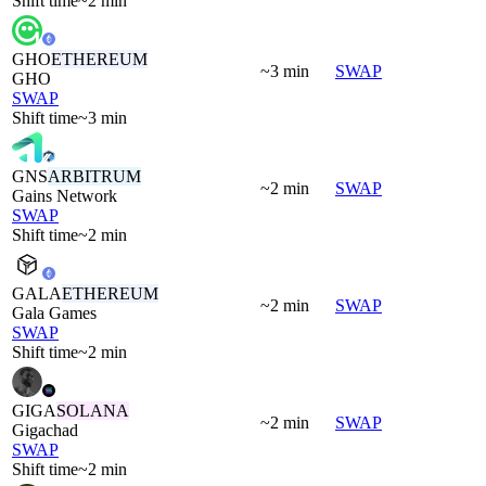
Shift time
~2 min
GHO
ETHEREUM
~3 min
SWAP
GHO
SWAP
Shift time
~3 min
GNS
ARBITRUM
~2 min
SWAP
Gains Network
SWAP
Shift time
~2 min
GALA
ETHEREUM
~2 min
SWAP
Gala Games
SWAP
Shift time
~2 min
GIGA
SOLANA
~2 min
SWAP
Gigachad
SWAP
Shift time
~2 min