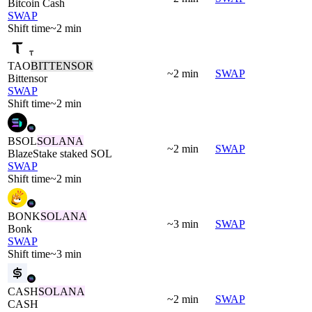
Bitcoin Cash
SWAP
Shift time
~2 min
TAO
BITTENSOR
~2 min
SWAP
Bittensor
SWAP
Shift time
~2 min
BSOL
SOLANA
~2 min
SWAP
BlazeStake staked SOL
SWAP
Shift time
~2 min
BONK
SOLANA
~3 min
SWAP
Bonk
SWAP
Shift time
~3 min
CASH
SOLANA
~2 min
SWAP
CASH