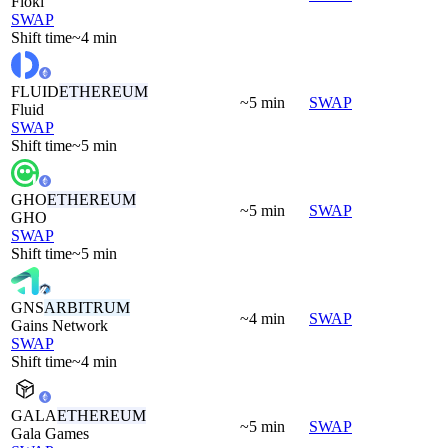
Floki
SWAP
Shift time
~4 min
FLUID
ETHEREUM
~5 min
SWAP
Fluid
SWAP
Shift time
~5 min
GHO
ETHEREUM
~5 min
SWAP
GHO
SWAP
Shift time
~5 min
GNS
ARBITRUM
~4 min
SWAP
Gains Network
SWAP
Shift time
~4 min
GALA
ETHEREUM
~5 min
SWAP
Gala Games