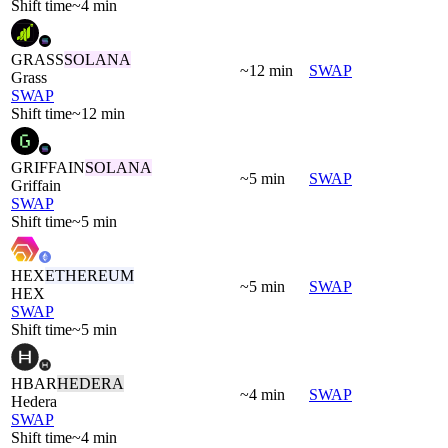
Shift time
~4 min
GRASS
SOLANA
~12 min
SWAP
Grass
SWAP
Shift time
~12 min
GRIFFAIN
SOLANA
~5 min
SWAP
Griffain
SWAP
Shift time
~5 min
HEX
ETHEREUM
~5 min
SWAP
HEX
SWAP
Shift time
~5 min
HBAR
HEDERA
~4 min
SWAP
Hedera
SWAP
Shift time
~4 min