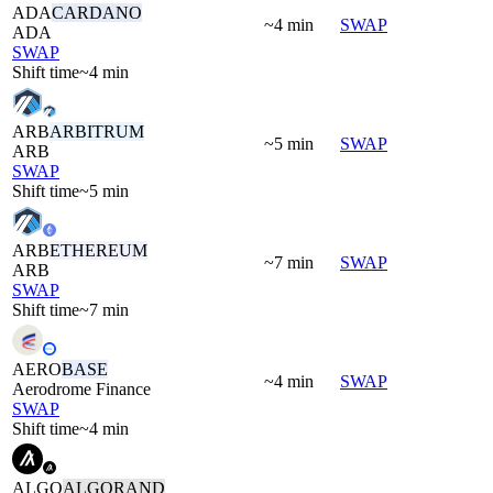
ADA
CARDANO
~4 min
SWAP
ADA
SWAP
Shift time
~4 min
ARB
ARBITRUM
~5 min
SWAP
ARB
SWAP
Shift time
~5 min
ARB
ETHEREUM
~7 min
SWAP
ARB
SWAP
Shift time
~7 min
AERO
BASE
~4 min
SWAP
Aerodrome Finance
SWAP
Shift time
~4 min
ALGO
ALGORAND