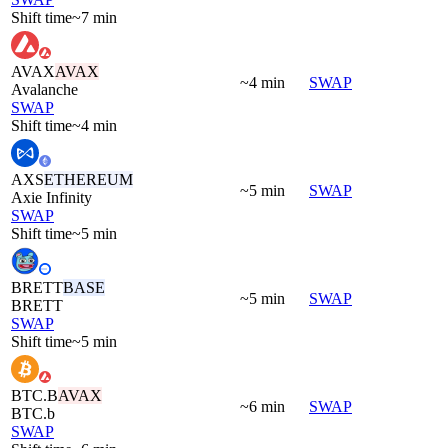
Shift time
~7 min
AVAX
AVAX
~4 min
SWAP
Avalanche
SWAP
Shift time
~4 min
AXS
ETHEREUM
~5 min
SWAP
Axie Infinity
SWAP
Shift time
~5 min
BRETT
BASE
~5 min
SWAP
BRETT
SWAP
Shift time
~5 min
BTC.B
AVAX
~6 min
SWAP
BTC.b
SWAP