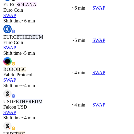
EURC
SOLANA
~6 min
SWAP
Euro Coin
SWAP
Shift time
~6 min
EURC
ETHEREUM
~5 min
SWAP
Euro Coin
SWAP
Shift time
~5 min
ROBO
BSC
~4 min
SWAP
Fabric Protocol
SWAP
Shift time
~4 min
USDF
ETHEREUM
~4 min
SWAP
Falcon USD
SWAP
Shift time
~4 min
USDF
BSC