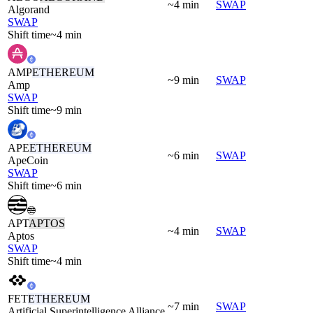
~4 min
SWAP
Algorand
SWAP
Shift time
~4 min
AMP
ETHEREUM
~9 min
SWAP
Amp
SWAP
Shift time
~9 min
APE
ETHEREUM
~6 min
SWAP
ApeCoin
SWAP
Shift time
~6 min
APT
APTOS
~4 min
SWAP
Aptos
SWAP
Shift time
~4 min
FET
ETHEREUM
~7 min
SWAP
Artificial Superintelligence Alliance