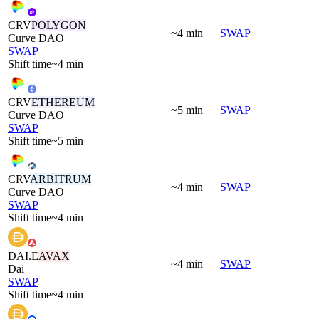
CRV
POLYGON
~4 min
SWAP
Curve DAO
SWAP
Shift time
~4 min
CRV
ETHEREUM
~5 min
SWAP
Curve DAO
SWAP
Shift time
~5 min
CRV
ARBITRUM
~4 min
SWAP
Curve DAO
SWAP
Shift time
~4 min
DAI.E
AVAX
~4 min
SWAP
Dai
SWAP
Shift time
~4 min