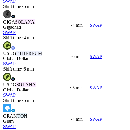
SWAP
Shift time
~5 min
GIGA
SOLANA
~4 min
SWAP
Gigachad
SWAP
Shift time
~4 min
USDG
ETHEREUM
~6 min
SWAP
Global Dollar
SWAP
Shift time
~6 min
USDG
SOLANA
~5 min
SWAP
Global Dollar
SWAP
Shift time
~5 min
GRAM
TON
~4 min
SWAP
Gram
SWAP