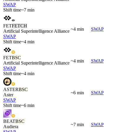
SWAP
Shift time
~7 min
FET
FETCH
~4 min
SWAP
Artificial Superintelligence Alliance
SWAP
Shift time
~4 min
FET
BSC
~4 min
SWAP
Artificial Superintelligence Alliance
SWAP
Shift time
~4 min
ASTER
BSC
~6 min
SWAP
Aster
SWAP
Shift time
~6 min
BEAT
BSC
~7 min
SWAP
Audiera
SWAP