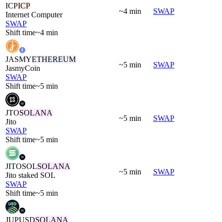
ICP
ICP
~4 min
SWAP
Internet Computer
SWAP
Shift time
~4 min
JASMY
ETHEREUM
~5 min
SWAP
JasmyCoin
SWAP
Shift time
~5 min
JTO
SOLANA
~5 min
SWAP
Jito
SWAP
Shift time
~5 min
JITOSOL
SOLANA
~5 min
SWAP
Jito staked SOL
SWAP
Shift time
~5 min
JUPUSD
SOLANA