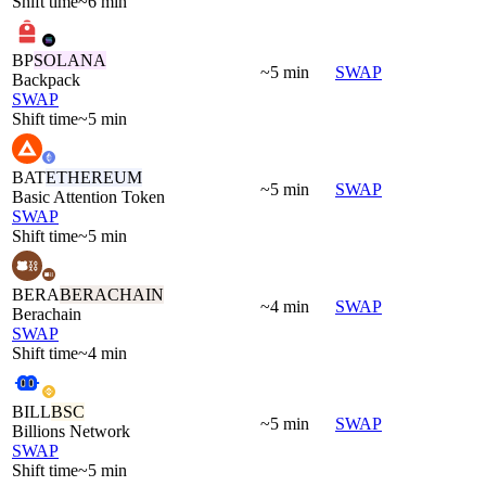
Shift time
~6 min
BP
SOLANA
~5 min
SWAP
Backpack
SWAP
Shift time
~5 min
BAT
ETHEREUM
~5 min
SWAP
Basic Attention Token
SWAP
Shift time
~5 min
BERA
BERACHAIN
~4 min
SWAP
Berachain
SWAP
Shift time
~4 min
BILL
BSC
~5 min
SWAP
Billions Network
SWAP
Shift time
~5 min