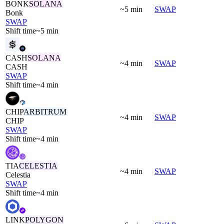
BONK
SOLANA
~5 min
SWAP
Bonk
SWAP
Shift time
~5 min
CASH
SOLANA
~4 min
SWAP
CASH
SWAP
Shift time
~4 min
CHIP
ARBITRUM
~4 min
SWAP
CHIP
SWAP
Shift time
~4 min
TIA
CELESTIA
~4 min
SWAP
Celestia
SWAP
Shift time
~4 min
LINK
POLYGON