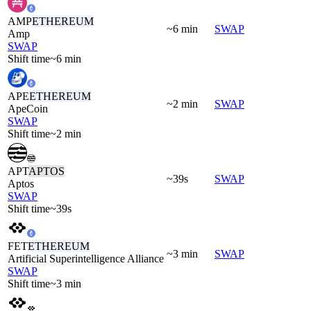
AMP
ETHEREUM
~6 min
SWAP
Amp
SWAP
Shift time
~6 min
APE
ETHEREUM
~2 min
SWAP
ApeCoin
SWAP
Shift time
~2 min
APT
APTOS
~39s
SWAP
Aptos
SWAP
Shift time
~39s
FET
ETHEREUM
~3 min
SWAP
Artificial Superintelligence Alliance
SWAP
Shift time
~3 min