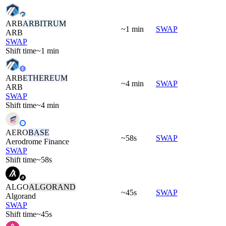
ARB
ARBITRUM
~1 min
SWAP
ARB
SWAP
Shift time
~1 min
ARB
ETHEREUM
~4 min
SWAP
ARB
SWAP
Shift time
~4 min
AERO
BASE
~58s
SWAP
Aerodrome Finance
SWAP
Shift time
~58s
ALGO
ALGORAND
~45s
SWAP
Algorand
SWAP
Shift time
~45s