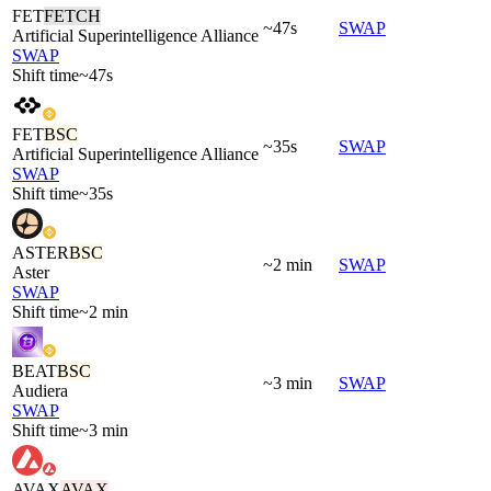
FET
FETCH
~47s
SWAP
Artificial Superintelligence Alliance
SWAP
Shift time
~47s
FET
BSC
~35s
SWAP
Artificial Superintelligence Alliance
SWAP
Shift time
~35s
ASTER
BSC
~2 min
SWAP
Aster
SWAP
Shift time
~2 min
BEAT
BSC
~3 min
SWAP
Audiera
SWAP
Shift time
~3 min
AVAX
AVAX