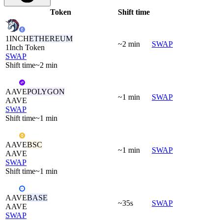
Token
Shift time
1INCH
ETHEREUM
~2 min
SWAP
1Inch Token
SWAP
Shift time
~2 min
AAVE
POLYGON
~1 min
SWAP
AAVE
SWAP
Shift time
~1 min
AAVE
BSC
~1 min
SWAP
AAVE
SWAP
Shift time
~1 min
AAVE
BASE
~35s
SWAP
AAVE
SWAP