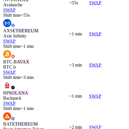
~55s
SWAP
Avalanche
SWAP
Shift time
~55s
AXS
ETHEREUM
~1 min
SWAP
Axie Infinity
SWAP
Shift time
~1 min
BTC.B
AVAX
~3 min
SWAP
BTC.b
SWAP
Shift time
~3 min
BP
SOLANA
~1 min
SWAP
Backpack
SWAP
Shift time
~1 min
BAT
ETHEREUM
~2 min
SWAP