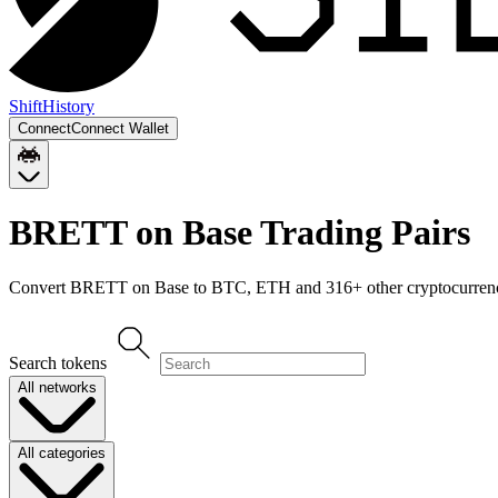
Shift
History
Connect
Connect Wallet
BRETT on Base
Trading Pairs
Convert
BRETT on Base
to
BTC, ETH
and
316
+ other cryptocurrenc
Search tokens
All networks
All categories