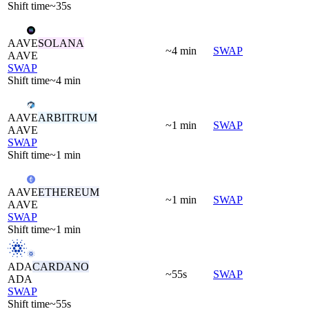
Shift time
~35s
AAVE
SOLANA
~4 min
SWAP
AAVE
SWAP
Shift time
~4 min
AAVE
ARBITRUM
~1 min
SWAP
AAVE
SWAP
Shift time
~1 min
AAVE
ETHEREUM
~1 min
SWAP
AAVE
SWAP
Shift time
~1 min
ADA
CARDANO
~55s
SWAP
ADA
SWAP
Shift time
~55s