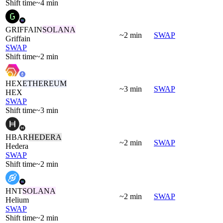
Shift time
~4 min
GRIFFAIN
SOLANA
~2 min
SWAP
Griffain
SWAP
Shift time
~2 min
HEX
ETHEREUM
~3 min
SWAP
HEX
SWAP
Shift time
~3 min
HBAR
HEDERA
~2 min
SWAP
Hedera
SWAP
Shift time
~2 min
HNT
SOLANA
~2 min
SWAP
Helium
SWAP
Shift time
~2 min