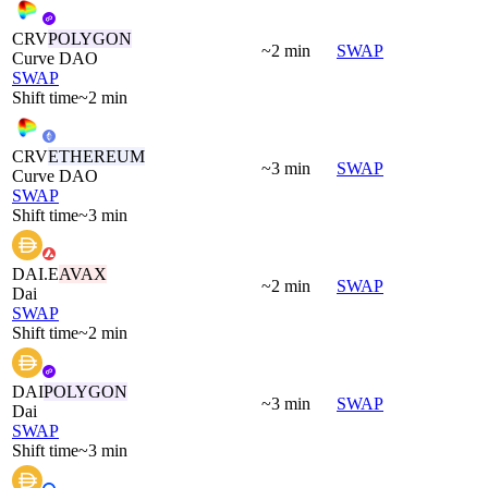
CRV
POLYGON
~2 min
SWAP
Curve DAO
SWAP
Shift time
~2 min
CRV
ETHEREUM
~3 min
SWAP
Curve DAO
SWAP
Shift time
~3 min
DAI.E
AVAX
~2 min
SWAP
Dai
SWAP
Shift time
~2 min
DAI
POLYGON
~3 min
SWAP
Dai
SWAP
Shift time
~3 min