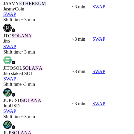
JASMY
ETHEREUM
~3 min
SWAP
JasmyCoin
SWAP
Shift time
~3 min
JTO
SOLANA
~3 min
SWAP
Jito
SWAP
Shift time
~3 min
JITOSOL
SOLANA
~3 min
SWAP
Jito staked SOL
SWAP
Shift time
~3 min
JUPUSD
SOLANA
~3 min
SWAP
JupUSD
SWAP
Shift time
~3 min
JUP
SOLANA