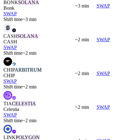
BONK
SOLANA
~3 min
SWAP
Bonk
SWAP
Shift time
~3 min
CASH
SOLANA
~2 min
SWAP
CASH
SWAP
Shift time
~2 min
CHIP
ARBITRUM
~2 min
SWAP
CHIP
SWAP
Shift time
~2 min
TIA
CELESTIA
~2 min
SWAP
Celestia
SWAP
Shift time
~2 min
LINK
POLYGON