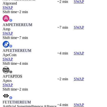
~2 min
SWAP
Algorand
SWAP
Shift time
~2 min
AMP
ETHEREUM
~7 min
SWAP
Amp
SWAP
Shift time
~7 min
APE
ETHEREUM
~4 min
SWAP
ApeCoin
SWAP
Shift time
~4 min
APT
APTOS
~2 min
SWAP
Aptos
SWAP
Shift time
~2 min
FET
ETHEREUM
~4 min
SWAP
Artificial Superintelligence Alliance