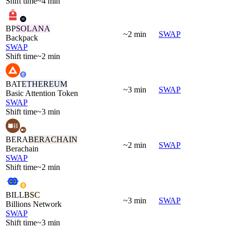
Shift time
~4 min
BP
SOLANA
~2 min
SWAP
Backpack
SWAP
Shift time
~2 min
BAT
ETHEREUM
~3 min
SWAP
Basic Attention Token
SWAP
Shift time
~3 min
BERA
BERACHAIN
~2 min
SWAP
Berachain
SWAP
Shift time
~2 min
BILL
BSC
~3 min
SWAP
Billions Network
SWAP
Shift time
~3 min