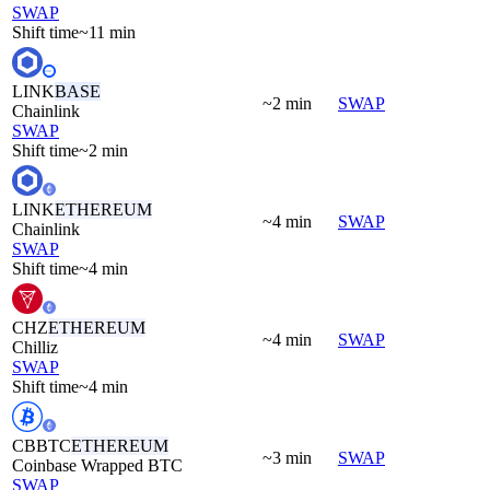
SWAP
Shift time
~11 min
LINK
BASE
~2 min
SWAP
Chainlink
SWAP
Shift time
~2 min
LINK
ETHEREUM
~4 min
SWAP
Chainlink
SWAP
Shift time
~4 min
CHZ
ETHEREUM
~4 min
SWAP
Chilliz
SWAP
Shift time
~4 min
CBBTC
ETHEREUM
~3 min
SWAP
Coinbase Wrapped BTC
SWAP