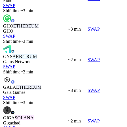
Fluid
SWAP
Shift time
~3 min
GHO
ETHEREUM
~3 min
SWAP
GHO
SWAP
Shift time
~3 min
GNS
ARBITRUM
~2 min
SWAP
Gains Network
SWAP
Shift time
~2 min
GALA
ETHEREUM
~3 min
SWAP
Gala Games
SWAP
Shift time
~3 min
GIGA
SOLANA
~2 min
SWAP
Gigachad