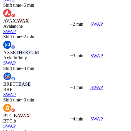
Shift time
~5 min
AVAX
AVAX
~2 min
SWAP
Avalanche
SWAP
Shift time
~2 min
AXS
ETHEREUM
~3 min
SWAP
Axie Infinity
SWAP
Shift time
~3 min
BRETT
BASE
~3 min
SWAP
BRETT
SWAP
Shift time
~3 min
BTC.B
AVAX
~4 min
SWAP
BTC.b
SWAP