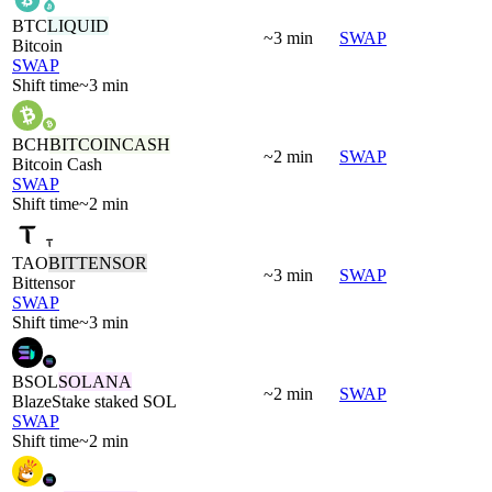
BTC
LIQUID
~3 min
SWAP
Bitcoin
SWAP
Shift time
~3 min
BCH
BITCOINCASH
~2 min
SWAP
Bitcoin Cash
SWAP
Shift time
~2 min
TAO
BITTENSOR
~3 min
SWAP
Bittensor
SWAP
Shift time
~3 min
BSOL
SOLANA
~2 min
SWAP
BlazeStake staked SOL
SWAP
Shift time
~2 min