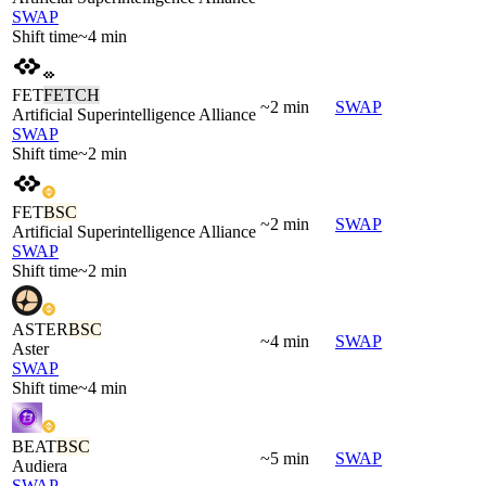
SWAP
Shift time
~4 min
FET
FETCH
~2 min
SWAP
Artificial Superintelligence Alliance
SWAP
Shift time
~2 min
FET
BSC
~2 min
SWAP
Artificial Superintelligence Alliance
SWAP
Shift time
~2 min
ASTER
BSC
~4 min
SWAP
Aster
SWAP
Shift time
~4 min
BEAT
BSC
~5 min
SWAP
Audiera
SWAP