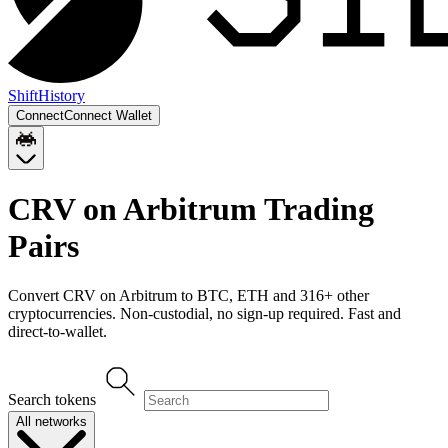
Shift
History
Connect
Connect Wallet
CRV on Arbitrum
Trading
Pairs
Convert
CRV on Arbitrum
to
BTC, ETH
and
316
+ other
cryptocurrencies. Non-custodial, no sign-up required. Fast and
direct-to-wallet.
Search tokens
All networks