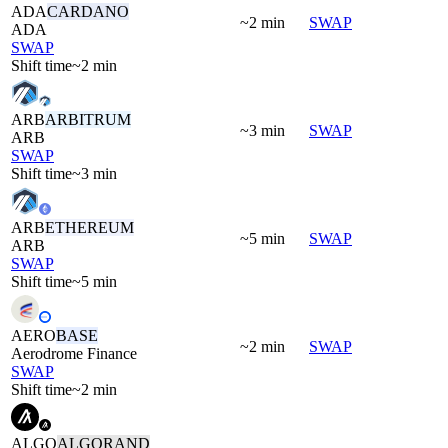
ADA
CARDANO
~2 min
SWAP
ADA
SWAP
Shift time
~2 min
ARB
ARBITRUM
~3 min
SWAP
ARB
SWAP
Shift time
~3 min
ARB
ETHEREUM
~5 min
SWAP
ARB
SWAP
Shift time
~5 min
AERO
BASE
~2 min
SWAP
Aerodrome Finance
SWAP
Shift time
~2 min
ALGO
ALGORAND