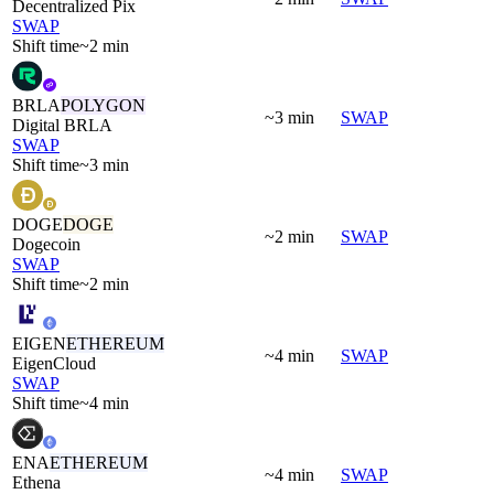
Decentralized Pix
SWAP
Shift time
~2 min
BRLA
POLYGON
~3 min
SWAP
Digital BRLA
SWAP
Shift time
~3 min
DOGE
DOGE
~2 min
SWAP
Dogecoin
SWAP
Shift time
~2 min
EIGEN
ETHEREUM
~4 min
SWAP
EigenCloud
SWAP
Shift time
~4 min
ENA
ETHEREUM
~4 min
SWAP
Ethena