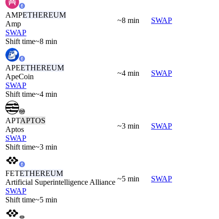
AMP
ETHEREUM
~8 min
SWAP
Amp
SWAP
Shift time
~8 min
APE
ETHEREUM
~4 min
SWAP
ApeCoin
SWAP
Shift time
~4 min
APT
APTOS
~3 min
SWAP
Aptos
SWAP
Shift time
~3 min
FET
ETHEREUM
~5 min
SWAP
Artificial Superintelligence Alliance
SWAP
Shift time
~5 min