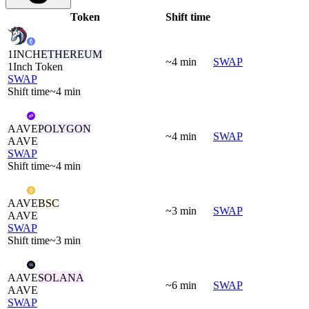
Token
Shift time
1INCH
ETHEREUM
~4 min
SWAP
1Inch Token
SWAP
Shift time
~4 min
AAVE
POLYGON
~4 min
SWAP
AAVE
SWAP
Shift time
~4 min
AAVE
BSC
~3 min
SWAP
AAVE
SWAP
Shift time
~3 min
AAVE
SOLANA
~6 min
SWAP
AAVE
SWAP