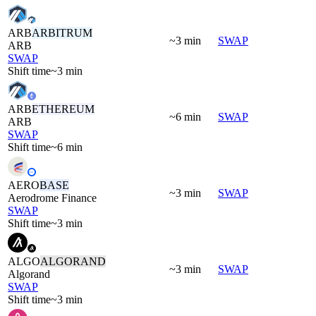
ARB
ARBITRUM
~3 min
SWAP
ARB
SWAP
Shift time
~3 min
ARB
ETHEREUM
~6 min
SWAP
ARB
SWAP
Shift time
~6 min
AERO
BASE
~3 min
SWAP
Aerodrome Finance
SWAP
Shift time
~3 min
ALGO
ALGORAND
~3 min
SWAP
Algorand
SWAP
Shift time
~3 min