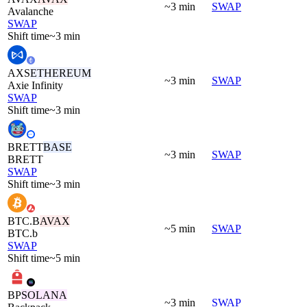
~3 min
SWAP
Avalanche
SWAP
Shift time
~3 min
AXS
ETHEREUM
~3 min
SWAP
Axie Infinity
SWAP
Shift time
~3 min
BRETT
BASE
~3 min
SWAP
BRETT
SWAP
Shift time
~3 min
BTC.B
AVAX
~5 min
SWAP
BTC.b
SWAP
Shift time
~5 min
BP
SOLANA
~3 min
SWAP