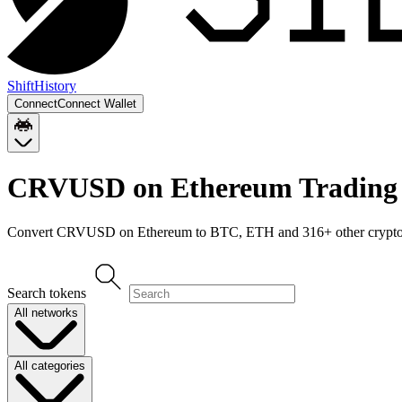
Shift
History
Connect
Connect Wallet
CRVUSD on Ethereum
Trading 
Convert
CRVUSD on Ethereum
to
BTC, ETH
and
316
+ other crypto
Search tokens
All networks
All categories