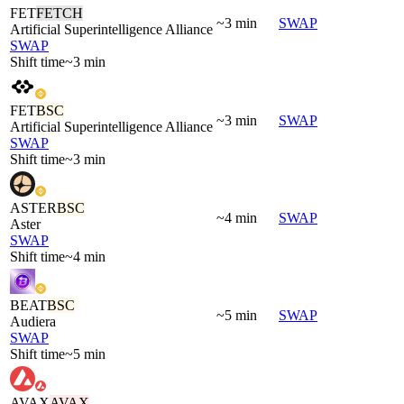
FET
FETCH
~3 min
SWAP
Artificial Superintelligence Alliance
SWAP
Shift time
~3 min
FET
BSC
~3 min
SWAP
Artificial Superintelligence Alliance
SWAP
Shift time
~3 min
ASTER
BSC
~4 min
SWAP
Aster
SWAP
Shift time
~4 min
BEAT
BSC
~5 min
SWAP
Audiera
SWAP
Shift time
~5 min
AVAX
AVAX