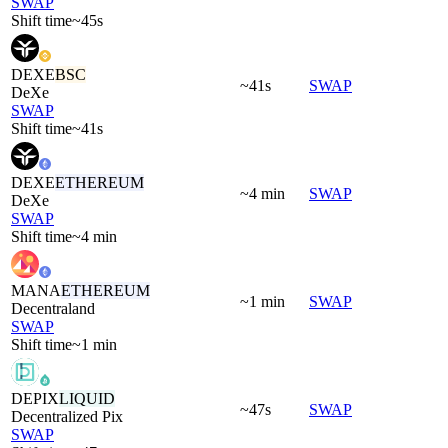
SWAP
Shift time
~45s
DEXE
BSC
~41s
SWAP
DeXe
SWAP
Shift time
~41s
DEXE
ETHEREUM
~4 min
SWAP
DeXe
SWAP
Shift time
~4 min
MANA
ETHEREUM
~1 min
SWAP
Decentraland
SWAP
Shift time
~1 min
DEPIX
LIQUID
~47s
SWAP
Decentralized Pix
SWAP