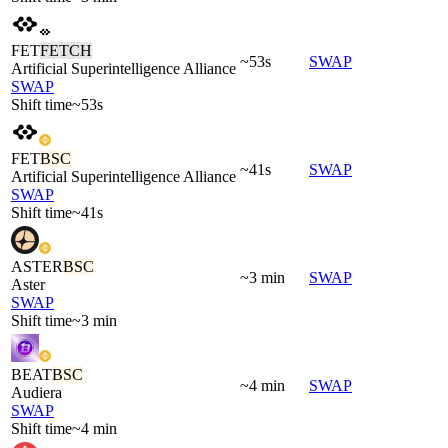
FET
FETCH
~53s
SWAP
Artificial Superintelligence Alliance
SWAP
Shift time
~53s
FET
BSC
~41s
SWAP
Artificial Superintelligence Alliance
SWAP
Shift time
~41s
ASTER
BSC
~3 min
SWAP
Aster
SWAP
Shift time
~3 min
BEAT
BSC
~4 min
SWAP
Audiera
SWAP
Shift time
~4 min