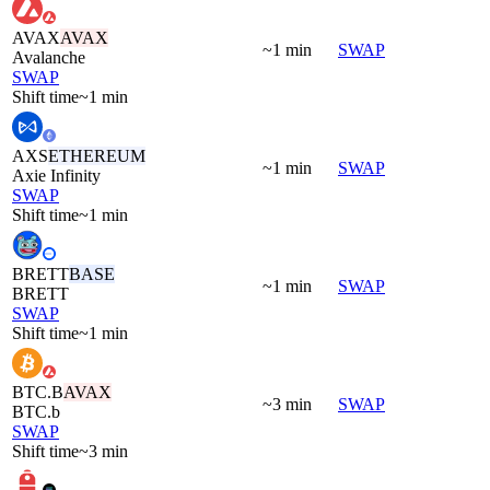
AVAX
AVAX
~1 min
SWAP
Avalanche
SWAP
Shift time
~1 min
AXS
ETHEREUM
~1 min
SWAP
Axie Infinity
SWAP
Shift time
~1 min
BRETT
BASE
~1 min
SWAP
BRETT
SWAP
Shift time
~1 min
BTC.B
AVAX
~3 min
SWAP
BTC.b
SWAP
Shift time
~3 min