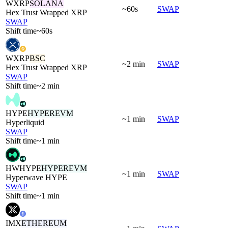
WXRP
SOLANA
~60s
SWAP
Hex Trust Wrapped XRP
SWAP
Shift time
~60s
WXRP
BSC
~2 min
SWAP
Hex Trust Wrapped XRP
SWAP
Shift time
~2 min
HYPE
HYPEREVM
~1 min
SWAP
Hyperliquid
SWAP
Shift time
~1 min
HWHYPE
HYPEREVM
~1 min
SWAP
Hyperwave HYPE
SWAP
Shift time
~1 min
IMX
ETHEREUM