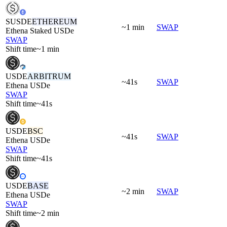
SUSDE
ETHEREUM
~1 min
SWAP
Ethena Staked USDe
SWAP
Shift time
~1 min
USDE
ARBITRUM
~41s
SWAP
Ethena USDe
SWAP
Shift time
~41s
USDE
BSC
~41s
SWAP
Ethena USDe
SWAP
Shift time
~41s
USDE
BASE
~2 min
SWAP
Ethena USDe
SWAP
Shift time
~2 min