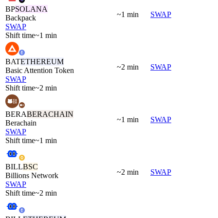
BP
SOLANA
~1 min
SWAP
Backpack
SWAP
Shift time
~1 min
BAT
ETHEREUM
~2 min
SWAP
Basic Attention Token
SWAP
Shift time
~2 min
BERA
BERACHAIN
~1 min
SWAP
Berachain
SWAP
Shift time
~1 min
BILL
BSC
~2 min
SWAP
Billions Network
SWAP
Shift time
~2 min