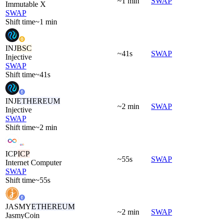
~1 min
SWAP
Immutable X
SWAP
Shift time
~1 min
INJ
BSC
~41s
SWAP
Injective
SWAP
Shift time
~41s
INJ
ETHEREUM
~2 min
SWAP
Injective
SWAP
Shift time
~2 min
ICP
ICP
~55s
SWAP
Internet Computer
SWAP
Shift time
~55s
JASMY
ETHEREUM
~2 min
SWAP
JasmyCoin