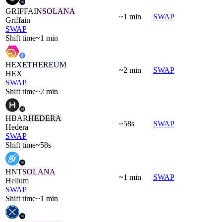
GRIFFAIN
SOLANA
~1 min
SWAP
Griffain
SWAP
Shift time
~1 min
HEX
ETHEREUM
~2 min
SWAP
HEX
SWAP
Shift time
~2 min
HBAR
HEDERA
~58s
SWAP
Hedera
SWAP
Shift time
~58s
HNT
SOLANA
~1 min
SWAP
Helium
SWAP
Shift time
~1 min