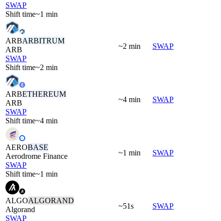
SWAP
Shift time
~1 min
ARB
ARBITRUM
~2 min
SWAP
ARB
SWAP
Shift time
~2 min
ARB
ETHEREUM
~4 min
SWAP
ARB
SWAP
Shift time
~4 min
AERO
BASE
~1 min
SWAP
Aerodrome Finance
SWAP
Shift time
~1 min
ALGO
ALGORAND
~51s
SWAP
Algorand
SWAP