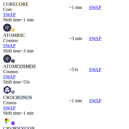
CORE
CORE
~1 min
SWAP
Core
SWAP
Shift time
~1 min
ATOM
BSC
~3 min
SWAP
Cosmos
SWAP
Shift time
~3 min
ATOM
COSMOS
~53s
SWAP
Cosmos
SWAP
Shift time
~53s
CRO
CRONOS
~1 min
SWAP
Cronos
SWAP
Shift time
~1 min
CRV
POLYGON