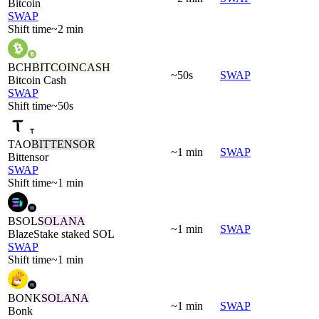
Bitcoin
SWAP
Shift time
~2 min
BCH
BITCOINCASH
~50s
SWAP
Bitcoin Cash
SWAP
Shift time
~50s
TAO
BITTENSOR
~1 min
SWAP
Bittensor
SWAP
Shift time
~1 min
BSOL
SOLANA
~1 min
SWAP
BlazeStake staked SOL
SWAP
Shift time
~1 min
BONK
SOLANA
~1 min
SWAP
Bonk