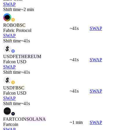
SWAP
Shift time
~2 min
ROBO
BSC
~41s
SWAP
Fabric Protocol
SWAP
Shift time
~41s
USDF
ETHEREUM
~41s
SWAP
Falcon USD
SWAP
Shift time
~41s
USDF
BSC
~41s
SWAP
Falcon USD
SWAP
Shift time
~41s
FARTCOIN
SOLANA
~1 min
SWAP
Fartcoin
SWAP