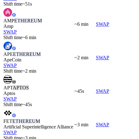
Shift time
~51s
AMP
ETHEREUM
~6 min
SWAP
Amp
SWAP
Shift time
~6 min
APE
ETHEREUM
~2 min
SWAP
ApeCoin
SWAP
Shift time
~2 min
APT
APTOS
~45s
SWAP
Aptos
SWAP
Shift time
~45s
FET
ETHEREUM
~3 min
SWAP
Artificial Superintelligence Alliance
SWAP
Shift time
~3 min