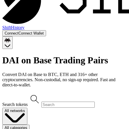
Shift
History
Connect
Connect Wallet
DAI on Base
Trading Pairs
Convert
DAI on Base
to
BTC, ETH
and
316
+ other
cryptocurrencies. Non-custodial, no sign-up required. Fast and
direct-to-wallet.
Search tokens
All networks
All categories