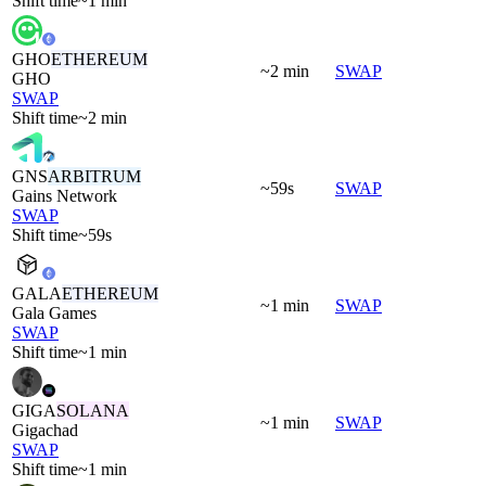
Shift time
~1 min
GHO
ETHEREUM
~2 min
SWAP
GHO
SWAP
Shift time
~2 min
GNS
ARBITRUM
~59s
SWAP
Gains Network
SWAP
Shift time
~59s
GALA
ETHEREUM
~1 min
SWAP
Gala Games
SWAP
Shift time
~1 min
GIGA
SOLANA
~1 min
SWAP
Gigachad
SWAP
Shift time
~1 min