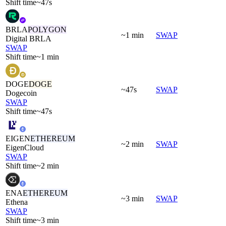
Shift time
~47s
BRLA
POLYGON
~1 min
SWAP
Digital BRLA
SWAP
Shift time
~1 min
DOGE
DOGE
~47s
SWAP
Dogecoin
SWAP
Shift time
~47s
EIGEN
ETHEREUM
~2 min
SWAP
EigenCloud
SWAP
Shift time
~2 min
ENA
ETHEREUM
~3 min
SWAP
Ethena
SWAP
Shift time
~3 min