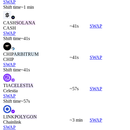
SWAP
Shift time
~1 min
CASH
SOLANA
~41s
SWAP
CASH
SWAP
Shift time
~41s
CHIP
ARBITRUM
~41s
SWAP
CHIP
SWAP
Shift time
~41s
TIA
CELESTIA
~57s
SWAP
Celestia
SWAP
Shift time
~57s
LINK
POLYGON
~3 min
SWAP
Chainlink
SWAP