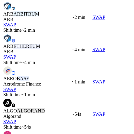
ARB
ARBITRUM
~2 min
SWAP
ARB
SWAP
Shift time
~2 min
ARB
ETHEREUM
~4 min
SWAP
ARB
SWAP
Shift time
~4 min
AERO
BASE
~1 min
SWAP
Aerodrome Finance
SWAP
Shift time
~1 min
ALGO
ALGORAND
~54s
SWAP
Algorand
SWAP
Shift time
~54s