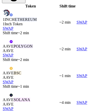
Token
Shift time
1INCH
ETHEREUM
~2 min
SWAP
1Inch Token
SWAP
Shift time
~2 min
AAVE
POLYGON
~2 min
SWAP
AAVE
SWAP
Shift time
~2 min
AAVE
BSC
~1 min
SWAP
AAVE
SWAP
Shift time
~1 min
AAVE
SOLANA
~4 min
SWAP
AAVE
SWAP