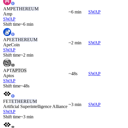
AMP
ETHEREUM
~6 min
SWAP
Amp
SWAP
Shift time
~6 min
APE
ETHEREUM
~2 min
SWAP
ApeCoin
SWAP
Shift time
~2 min
APT
APTOS
~48s
SWAP
Aptos
SWAP
Shift time
~48s
FET
ETHEREUM
~3 min
SWAP
Artificial Superintelligence Alliance
SWAP
Shift time
~3 min