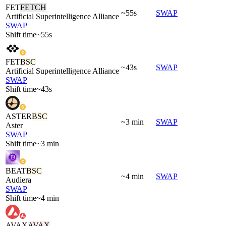
FET
FETCH
~55s
SWAP
Artificial Superintelligence Alliance
SWAP
Shift time
~55s
FET
BSC
~43s
SWAP
Artificial Superintelligence Alliance
SWAP
Shift time
~43s
ASTER
BSC
~3 min
SWAP
Aster
SWAP
Shift time
~3 min
BEAT
BSC
~4 min
SWAP
Audiera
SWAP
Shift time
~4 min
AVAX
AVAX