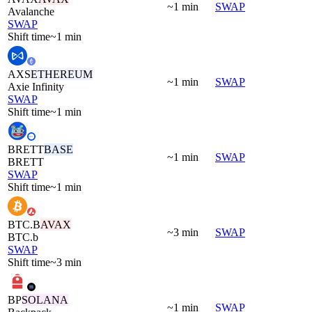
~1 min
SWAP
Avalanche
SWAP
Shift time
~1 min
AXS
ETHEREUM
~1 min
SWAP
Axie Infinity
SWAP
Shift time
~1 min
BRETT
BASE
~1 min
SWAP
BRETT
SWAP
Shift time
~1 min
BTC.B
AVAX
~3 min
SWAP
BTC.b
SWAP
Shift time
~3 min
BP
SOLANA
~1 min
SWAP