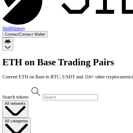
Shift
History
Connect
Connect Wallet
ETH on Base
Trading Pairs
Convert
ETH on Base
to
BTC, USDT
and
316
+ other cryptocurrenci
Search tokens
All networks
All categories