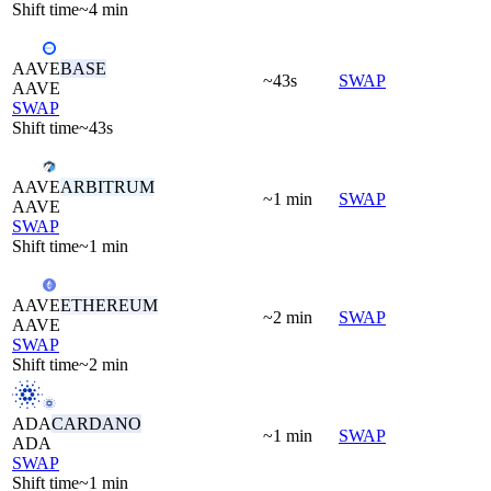
Shift time
~4 min
AAVE
BASE
~43s
SWAP
AAVE
SWAP
Shift time
~43s
AAVE
ARBITRUM
~1 min
SWAP
AAVE
SWAP
Shift time
~1 min
AAVE
ETHEREUM
~2 min
SWAP
AAVE
SWAP
Shift time
~2 min
ADA
CARDANO
~1 min
SWAP
ADA
SWAP
Shift time
~1 min