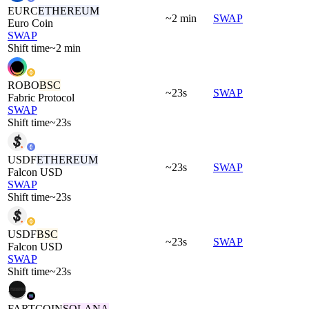
EURC
ETHEREUM
~2 min
SWAP
Euro Coin
SWAP
Shift time
~2 min
ROBO
BSC
~23s
SWAP
Fabric Protocol
SWAP
Shift time
~23s
USDF
ETHEREUM
~23s
SWAP
Falcon USD
SWAP
Shift time
~23s
USDF
BSC
~23s
SWAP
Falcon USD
SWAP
Shift time
~23s
FARTCOIN
SOLANA