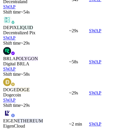
Decentraland
SWAP
Shift time
~54s
DEPIX
LIQUID
~29s
SWAP
Decentralized Pix
SWAP
Shift time
~29s
BRLA
POLYGON
~58s
SWAP
Digital BRLA
SWAP
Shift time
~58s
DOGE
DOGE
~29s
SWAP
Dogecoin
SWAP
Shift time
~29s
EIGEN
ETHEREUM
~2 min
SWAP
EigenCloud