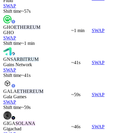
Fluid
SWAP
Shift time
~57s
GHO
ETHEREUM
~1 min
SWAP
GHO
SWAP
Shift time
~1 min
GNS
ARBITRUM
~41s
SWAP
Gains Network
SWAP
Shift time
~41s
GALA
ETHEREUM
~59s
SWAP
Gala Games
SWAP
Shift time
~59s
GIGA
SOLANA
~46s
SWAP
Gigachad