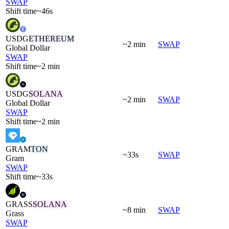
SWAP
Shift time
~46s
USDG
ETHEREUM
~2 min
SWAP
Global Dollar
SWAP
Shift time
~2 min
USDG
SOLANA
~2 min
SWAP
Global Dollar
SWAP
Shift time
~2 min
GRAM
TON
~33s
SWAP
Gram
SWAP
Shift time
~33s
GRASS
SOLANA
~8 min
SWAP
Grass
SWAP