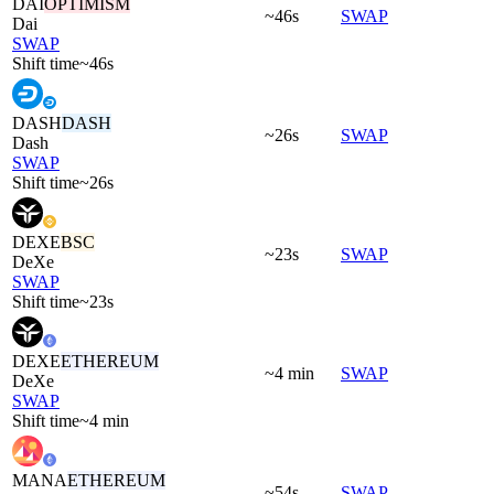
DAI
OPTIMISM
~46s
SWAP
Dai
SWAP
Shift time
~46s
DASH
DASH
~26s
SWAP
Dash
SWAP
Shift time
~26s
DEXE
BSC
~23s
SWAP
DeXe
SWAP
Shift time
~23s
DEXE
ETHEREUM
~4 min
SWAP
DeXe
SWAP
Shift time
~4 min
MANA
ETHEREUM
~54s
SWAP