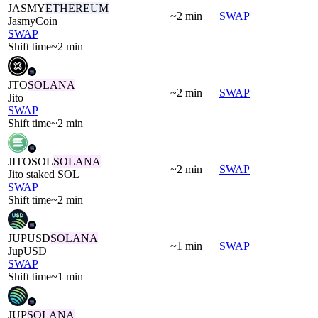
JASMY
ETHEREUM
~2 min
SWAP
JasmyCoin
SWAP
Shift time
~2 min
JTO
SOLANA
~2 min
SWAP
Jito
SWAP
Shift time
~2 min
JITOSOL
SOLANA
~2 min
SWAP
Jito staked SOL
SWAP
Shift time
~2 min
JUPUSD
SOLANA
~1 min
SWAP
JupUSD
SWAP
Shift time
~1 min
JUP
SOLANA