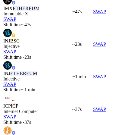
IMX
ETHEREUM
~47s
SWAP
Immutable X
SWAP
Shift time
~47s
INJ
BSC
~23s
SWAP
Injective
SWAP
Shift time
~23s
INJ
ETHEREUM
~1 min
SWAP
Injective
SWAP
Shift time
~1 min
ICP
ICP
~37s
SWAP
Internet Computer
SWAP
Shift time
~37s