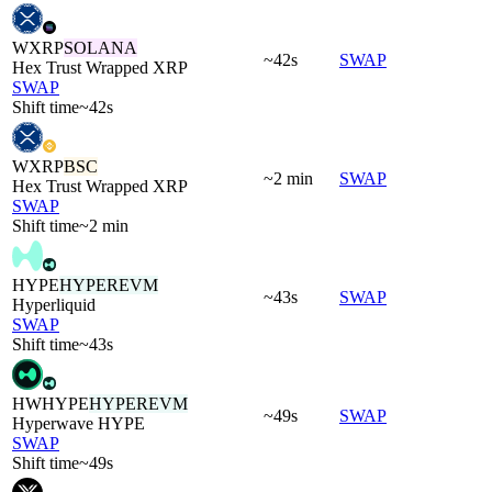
WXRP
SOLANA
~42s
SWAP
Hex Trust Wrapped XRP
SWAP
Shift time
~42s
WXRP
BSC
~2 min
SWAP
Hex Trust Wrapped XRP
SWAP
Shift time
~2 min
HYPE
HYPEREVM
~43s
SWAP
Hyperliquid
SWAP
Shift time
~43s
HWHYPE
HYPEREVM
~49s
SWAP
Hyperwave HYPE
SWAP
Shift time
~49s