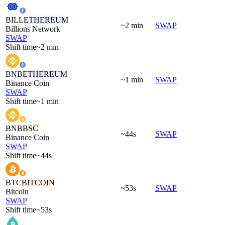
BILL
ETHEREUM
~2 min
SWAP
Billions Network
SWAP
Shift time
~2 min
BNB
ETHEREUM
~1 min
SWAP
Binance Coin
SWAP
Shift time
~1 min
BNB
BSC
~44s
SWAP
Binance Coin
SWAP
Shift time
~44s
BTC
BITCOIN
~53s
SWAP
Bitcoin
SWAP
Shift time
~53s