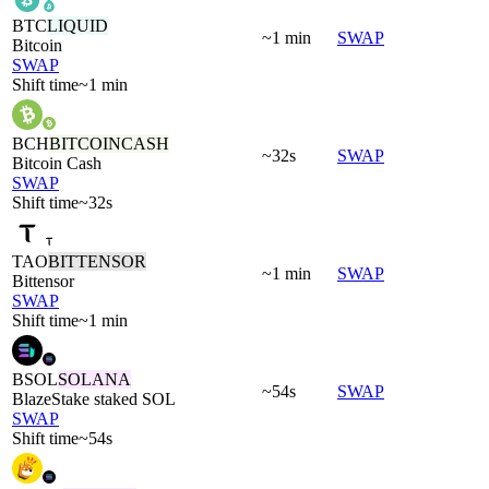
BTC
LIQUID
~1 min
SWAP
Bitcoin
SWAP
Shift time
~1 min
BCH
BITCOINCASH
~32s
SWAP
Bitcoin Cash
SWAP
Shift time
~32s
TAO
BITTENSOR
~1 min
SWAP
Bittensor
SWAP
Shift time
~1 min
BSOL
SOLANA
~54s
SWAP
BlazeStake staked SOL
SWAP
Shift time
~54s