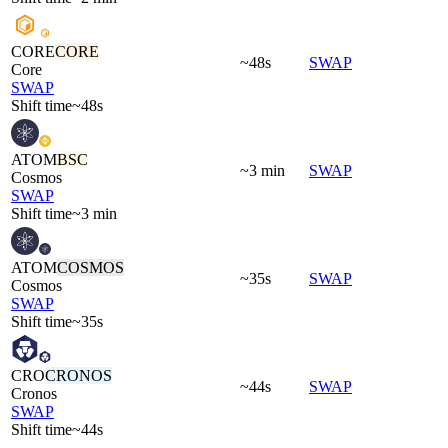
CORE
CORE
~48s
SWAP
Core
SWAP
Shift time
~48s
ATOM
BSC
~3 min
SWAP
Cosmos
SWAP
Shift time
~3 min
ATOM
COSMOS
~35s
SWAP
Cosmos
SWAP
Shift time
~35s
CRO
CRONOS
~44s
SWAP
Cronos
SWAP
Shift time
~44s