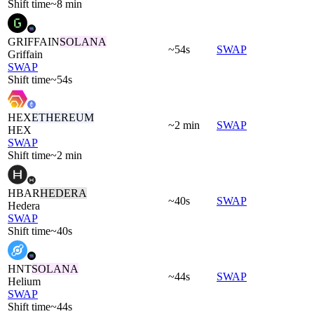
Shift time
~8 min
GRIFFAIN
SOLANA
~54s
SWAP
Griffain
SWAP
Shift time
~54s
HEX
ETHEREUM
~2 min
SWAP
HEX
SWAP
Shift time
~2 min
HBAR
HEDERA
~40s
SWAP
Hedera
SWAP
Shift time
~40s
HNT
SOLANA
~44s
SWAP
Helium
SWAP
Shift time
~44s