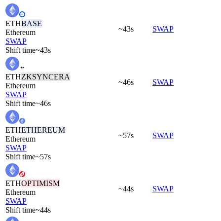
ETH
BASE
~43s
SWAP
Ethereum
SWAP
Shift time
~43s
ETH
ZKSYNCERA
~46s
SWAP
Ethereum
SWAP
Shift time
~46s
ETH
ETHEREUM
~57s
SWAP
Ethereum
SWAP
Shift time
~57s
ETH
OPTIMISM
~44s
SWAP
Ethereum
SWAP
Shift time
~44s