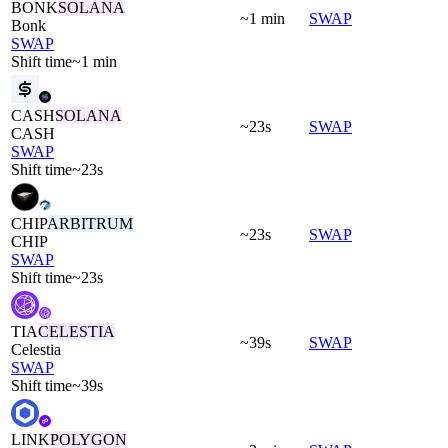
BONK
SOLANA
~1 min
SWAP
Bonk
SWAP
Shift time
~1 min
CASH
SOLANA
~23s
SWAP
CASH
SWAP
Shift time
~23s
CHIP
ARBITRUM
~23s
SWAP
CHIP
SWAP
Shift time
~23s
TIA
CELESTIA
~39s
SWAP
Celestia
SWAP
Shift time
~39s
LINK
POLYGON