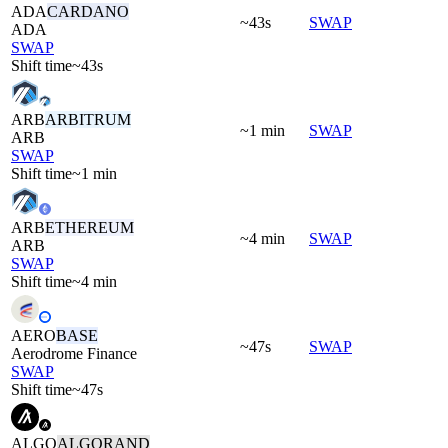
ADA
CARDANO
~43s
SWAP
ADA
SWAP
Shift time
~43s
ARB
ARBITRUM
~1 min
SWAP
ARB
SWAP
Shift time
~1 min
ARB
ETHEREUM
~4 min
SWAP
ARB
SWAP
Shift time
~4 min
AERO
BASE
~47s
SWAP
Aerodrome Finance
SWAP
Shift time
~47s
ALGO
ALGORAND