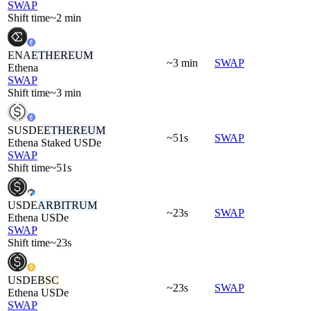
SWAP
Shift time
~2 min
ENA
ETHEREUM
~3 min
SWAP
Ethena
SWAP
Shift time
~3 min
SUSDE
ETHEREUM
~51s
SWAP
Ethena Staked USDe
SWAP
Shift time
~51s
USDE
ARBITRUM
~23s
SWAP
Ethena USDe
SWAP
Shift time
~23s
USDE
BSC
~23s
SWAP
Ethena USDe
SWAP