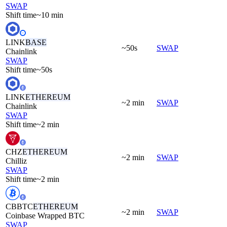
SWAP
Shift time
~10 min
LINK
BASE
~50s
SWAP
Chainlink
SWAP
Shift time
~50s
LINK
ETHEREUM
~2 min
SWAP
Chainlink
SWAP
Shift time
~2 min
CHZ
ETHEREUM
~2 min
SWAP
Chilliz
SWAP
Shift time
~2 min
CBBTC
ETHEREUM
~2 min
SWAP
Coinbase Wrapped BTC
SWAP