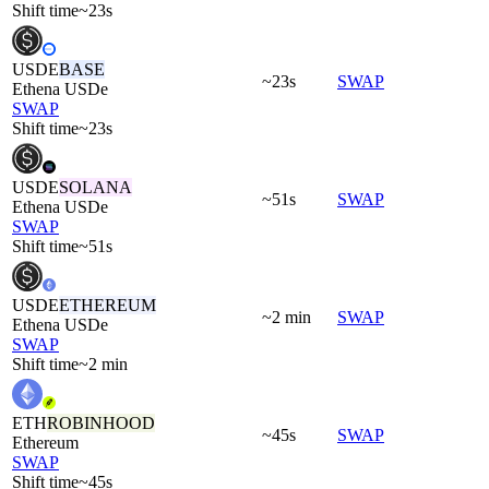
Shift time
~23s
USDE
BASE
~23s
SWAP
Ethena USDe
SWAP
Shift time
~23s
USDE
SOLANA
~51s
SWAP
Ethena USDe
SWAP
Shift time
~51s
USDE
ETHEREUM
~2 min
SWAP
Ethena USDe
SWAP
Shift time
~2 min
ETH
ROBINHOOD
~45s
SWAP
Ethereum
SWAP
Shift time
~45s