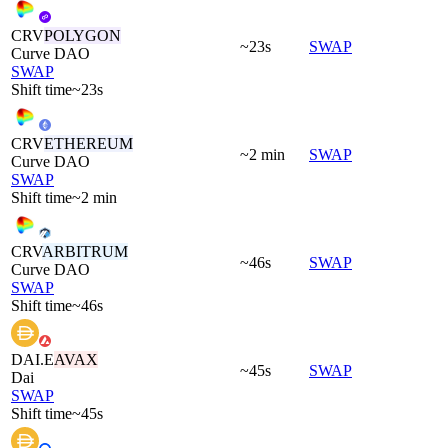
CRV
POLYGON
~23s
SWAP
Curve DAO
SWAP
Shift time
~23s
CRV
ETHEREUM
~2 min
SWAP
Curve DAO
SWAP
Shift time
~2 min
CRV
ARBITRUM
~46s
SWAP
Curve DAO
SWAP
Shift time
~46s
DAI.E
AVAX
~45s
SWAP
Dai
SWAP
Shift time
~45s