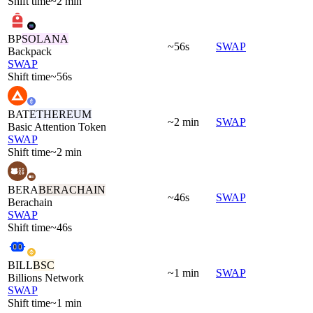
Shift time
~2 min
BP
SOLANA
~56s
SWAP
Backpack
SWAP
Shift time
~56s
BAT
ETHEREUM
~2 min
SWAP
Basic Attention Token
SWAP
Shift time
~2 min
BERA
BERACHAIN
~46s
SWAP
Berachain
SWAP
Shift time
~46s
BILL
BSC
~1 min
SWAP
Billions Network
SWAP
Shift time
~1 min