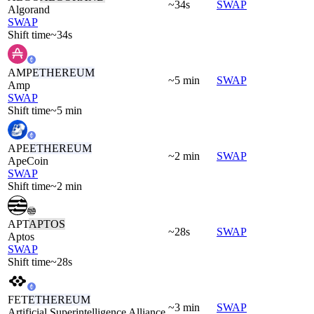
~34s
SWAP
Algorand
SWAP
Shift time
~34s
AMP
ETHEREUM
~5 min
SWAP
Amp
SWAP
Shift time
~5 min
APE
ETHEREUM
~2 min
SWAP
ApeCoin
SWAP
Shift time
~2 min
APT
APTOS
~28s
SWAP
Aptos
SWAP
Shift time
~28s
FET
ETHEREUM
~3 min
SWAP
Artificial Superintelligence Alliance