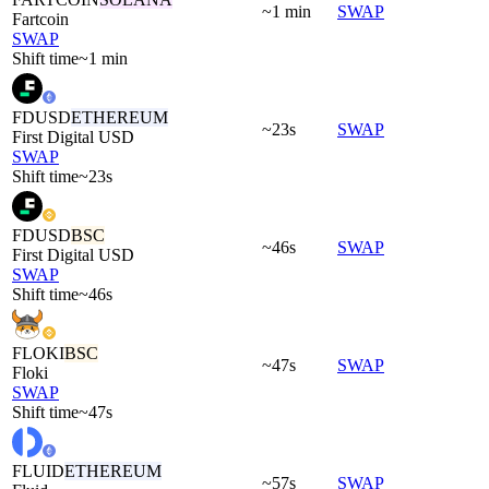
~1 min
SWAP
Fartcoin
SWAP
Shift time
~1 min
FDUSD
ETHEREUM
~23s
SWAP
First Digital USD
SWAP
Shift time
~23s
FDUSD
BSC
~46s
SWAP
First Digital USD
SWAP
Shift time
~46s
FLOKI
BSC
~47s
SWAP
Floki
SWAP
Shift time
~47s
FLUID
ETHEREUM
~57s
SWAP