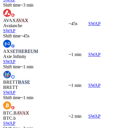
Shift time
~3 min
AVAX
AVAX
~45s
SWAP
Avalanche
SWAP
Shift time
~45s
AXS
ETHEREUM
~1 min
SWAP
Axie Infinity
SWAP
Shift time
~1 min
BRETT
BASE
~1 min
SWAP
BRETT
SWAP
Shift time
~1 min
BTC.B
AVAX
~2 min
SWAP
BTC.b
SWAP