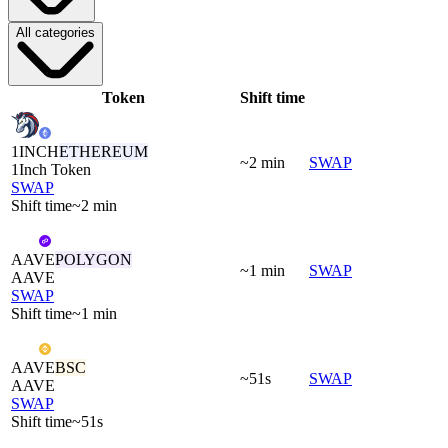
All categories
Token
Shift time
1INCH
ETHEREUM
~2 min
SWAP
1Inch Token
SWAP
Shift time
~2 min
AAVE
POLYGON
~1 min
SWAP
AAVE
SWAP
Shift time
~1 min
AAVE
BSC
~51s
SWAP
AAVE
SWAP
Shift time
~51s