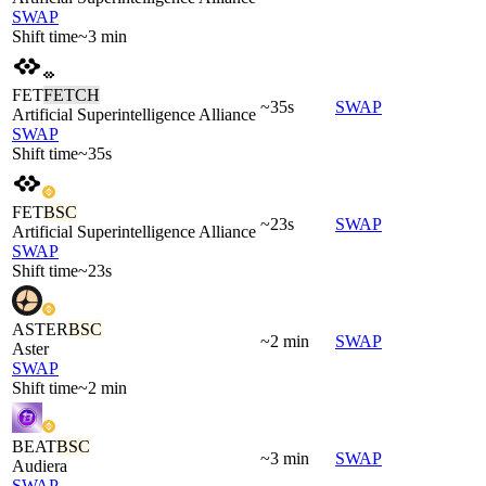
SWAP
Shift time
~3 min
FET
FETCH
~35s
SWAP
Artificial Superintelligence Alliance
SWAP
Shift time
~35s
FET
BSC
~23s
SWAP
Artificial Superintelligence Alliance
SWAP
Shift time
~23s
ASTER
BSC
~2 min
SWAP
Aster
SWAP
Shift time
~2 min
BEAT
BSC
~3 min
SWAP
Audiera
SWAP