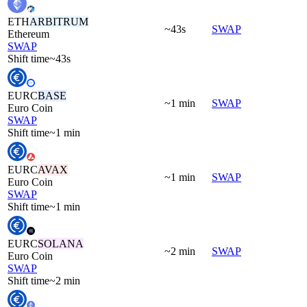
ETH
ARBITRUM
~43s
SWAP
Ethereum
SWAP
Shift time
~43s
EURC
BASE
~1 min
SWAP
Euro Coin
SWAP
Shift time
~1 min
EURC
AVAX
~1 min
SWAP
Euro Coin
SWAP
Shift time
~1 min
EURC
SOLANA
~2 min
SWAP
Euro Coin
SWAP
Shift time
~2 min