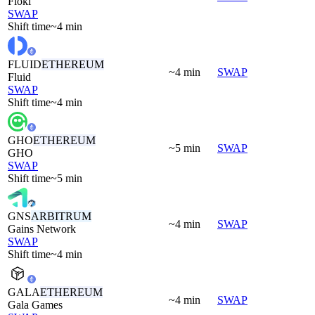
Floki
SWAP
Shift time
~4 min
FLUID
ETHEREUM
~4 min
SWAP
Fluid
SWAP
Shift time
~4 min
GHO
ETHEREUM
~5 min
SWAP
GHO
SWAP
Shift time
~5 min
GNS
ARBITRUM
~4 min
SWAP
Gains Network
SWAP
Shift time
~4 min
GALA
ETHEREUM
~4 min
SWAP
Gala Games