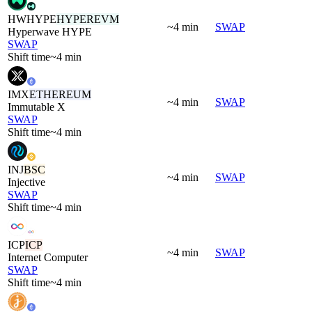
HWHYPE
HYPEREVM
~4 min
SWAP
Hyperwave HYPE
SWAP
Shift time
~4 min
IMX
ETHEREUM
~4 min
SWAP
Immutable X
SWAP
Shift time
~4 min
INJ
BSC
~4 min
SWAP
Injective
SWAP
Shift time
~4 min
ICP
ICP
~4 min
SWAP
Internet Computer
SWAP
Shift time
~4 min