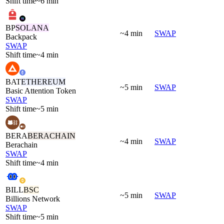
Shift time
~6 min
BP
SOLANA
~4 min
SWAP
Backpack
SWAP
Shift time
~4 min
BAT
ETHEREUM
~5 min
SWAP
Basic Attention Token
SWAP
Shift time
~5 min
BERA
BERACHAIN
~4 min
SWAP
Berachain
SWAP
Shift time
~4 min
BILL
BSC
~5 min
SWAP
Billions Network
SWAP
Shift time
~5 min