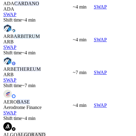
ADA
CARDANO
~4 min
SWAP
ADA
SWAP
Shift time
~4 min
ARB
ARBITRUM
~4 min
SWAP
ARB
SWAP
Shift time
~4 min
ARB
ETHEREUM
~7 min
SWAP
ARB
SWAP
Shift time
~7 min
AERO
BASE
~4 min
SWAP
Aerodrome Finance
SWAP
Shift time
~4 min
ALGO
ALGORAND