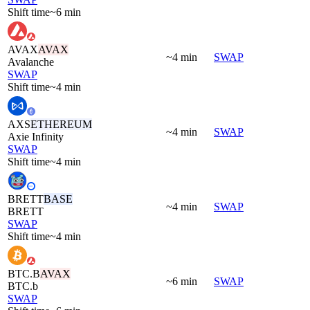
Shift time
~6 min
AVAX
AVAX
~4 min
SWAP
Avalanche
SWAP
Shift time
~4 min
AXS
ETHEREUM
~4 min
SWAP
Axie Infinity
SWAP
Shift time
~4 min
BRETT
BASE
~4 min
SWAP
BRETT
SWAP
Shift time
~4 min
BTC.B
AVAX
~6 min
SWAP
BTC.b
SWAP