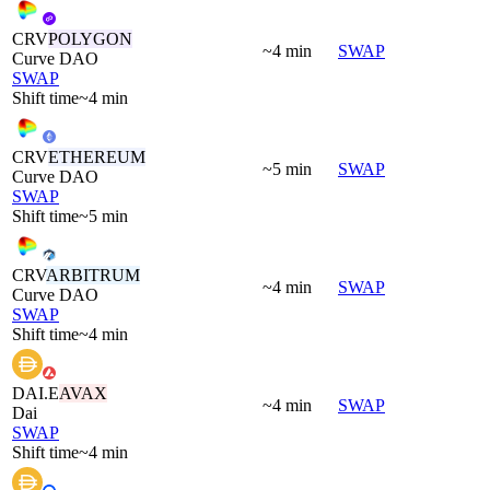
CRV
POLYGON
~4 min
SWAP
Curve DAO
SWAP
Shift time
~4 min
CRV
ETHEREUM
~5 min
SWAP
Curve DAO
SWAP
Shift time
~5 min
CRV
ARBITRUM
~4 min
SWAP
Curve DAO
SWAP
Shift time
~4 min
DAI.E
AVAX
~4 min
SWAP
Dai
SWAP
Shift time
~4 min