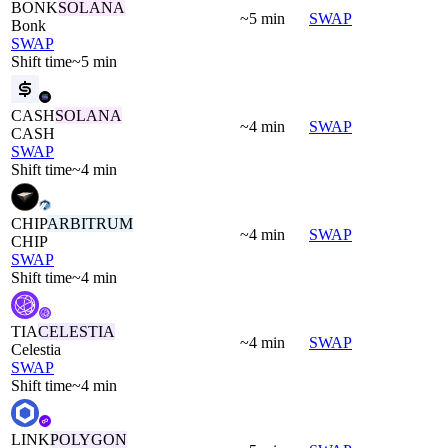
BONK
SOLANA
~5 min
SWAP
Bonk
SWAP
Shift time
~5 min
CASH
SOLANA
~4 min
SWAP
CASH
SWAP
Shift time
~4 min
CHIP
ARBITRUM
~4 min
SWAP
CHIP
SWAP
Shift time
~4 min
TIA
CELESTIA
~4 min
SWAP
Celestia
SWAP
Shift time
~4 min
LINK
POLYGON