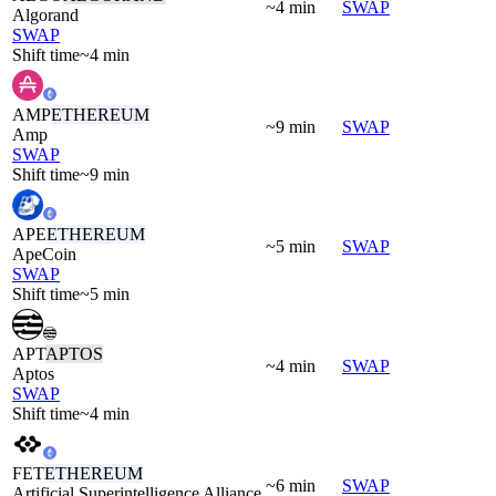
~4 min
SWAP
Algorand
SWAP
Shift time
~4 min
AMP
ETHEREUM
~9 min
SWAP
Amp
SWAP
Shift time
~9 min
APE
ETHEREUM
~5 min
SWAP
ApeCoin
SWAP
Shift time
~5 min
APT
APTOS
~4 min
SWAP
Aptos
SWAP
Shift time
~4 min
FET
ETHEREUM
~6 min
SWAP
Artificial Superintelligence Alliance