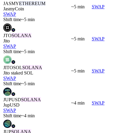
JASMY
ETHEREUM
~5 min
SWAP
JasmyCoin
SWAP
Shift time
~5 min
JTO
SOLANA
~5 min
SWAP
Jito
SWAP
Shift time
~5 min
JITOSOL
SOLANA
~5 min
SWAP
Jito staked SOL
SWAP
Shift time
~5 min
JUPUSD
SOLANA
~4 min
SWAP
JupUSD
SWAP
Shift time
~4 min
JUP
SOLANA