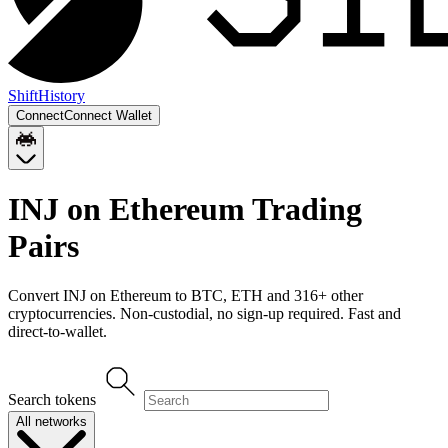
Shift
History
Connect
Connect Wallet
INJ on Ethereum
Trading
Pairs
Convert
INJ on Ethereum
to
BTC, ETH
and
316
+ other
cryptocurrencies. Non-custodial, no sign-up required. Fast and
direct-to-wallet.
Search tokens
All networks