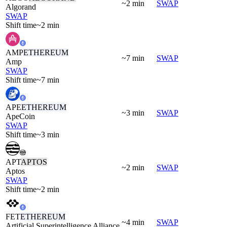
~2 min
SWAP
Algorand
SWAP
Shift time
~2 min
AMP
ETHEREUM
~7 min
SWAP
Amp
SWAP
Shift time
~7 min
APE
ETHEREUM
~3 min
SWAP
ApeCoin
SWAP
Shift time
~3 min
APT
APTOS
~2 min
SWAP
Aptos
SWAP
Shift time
~2 min
FET
ETHEREUM
~4 min
SWAP
Artificial Superintelligence Alliance