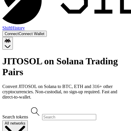
Shift
History
Connect
Connect Wallet
JITOSOL on Solana
Trading
Pairs
Convert
JITOSOL on Solana
to
BTC, ETH
and
316
+ other
cryptocurrencies. Non-custodial, no sign-up required. Fast and
direct-to-wallet.
Search tokens
All networks