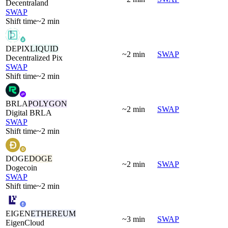
Decentraland
SWAP
Shift time
~2 min
DEPIX
LIQUID
~2 min
SWAP
Decentralized Pix
SWAP
Shift time
~2 min
BRLA
POLYGON
~2 min
SWAP
Digital BRLA
SWAP
Shift time
~2 min
DOGE
DOGE
~2 min
SWAP
Dogecoin
SWAP
Shift time
~2 min
EIGEN
ETHEREUM
~3 min
SWAP
EigenCloud