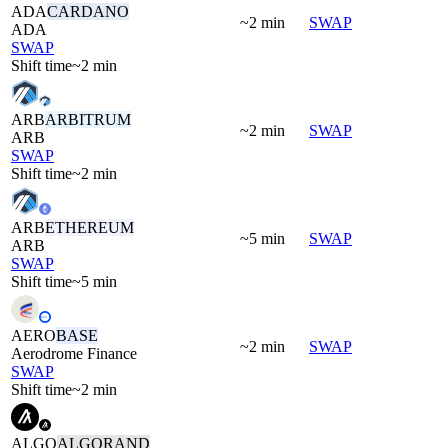
ADA
CARDANO
~2 min
SWAP
ADA
SWAP
Shift time
~2 min
ARB
ARBITRUM
~2 min
SWAP
ARB
SWAP
Shift time
~2 min
ARB
ETHEREUM
~5 min
SWAP
ARB
SWAP
Shift time
~5 min
AERO
BASE
~2 min
SWAP
Aerodrome Finance
SWAP
Shift time
~2 min
ALGO
ALGORAND