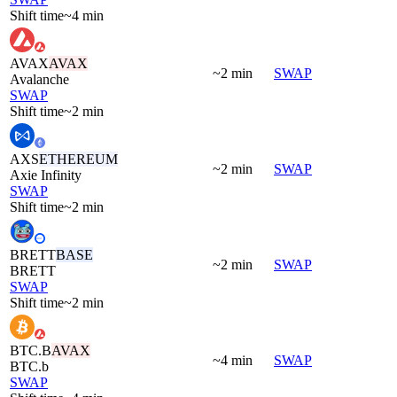
Shift time
~4 min
AVAX
AVAX
~2 min
SWAP
Avalanche
SWAP
Shift time
~2 min
AXS
ETHEREUM
~2 min
SWAP
Axie Infinity
SWAP
Shift time
~2 min
BRETT
BASE
~2 min
SWAP
BRETT
SWAP
Shift time
~2 min
BTC.B
AVAX
~4 min
SWAP
BTC.b
SWAP