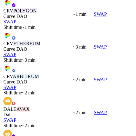
CRV
POLYGON
~1 min
SWAP
Curve DAO
SWAP
Shift time
~1 min
CRV
ETHEREUM
~3 min
SWAP
Curve DAO
SWAP
Shift time
~3 min
CRV
ARBITRUM
~2 min
SWAP
Curve DAO
SWAP
Shift time
~2 min
DAI.E
AVAX
~2 min
SWAP
Dai
SWAP
Shift time
~2 min