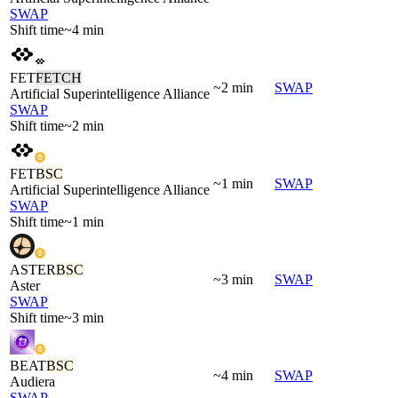
SWAP
Shift time
~4 min
FET
FETCH
~2 min
SWAP
Artificial Superintelligence Alliance
SWAP
Shift time
~2 min
FET
BSC
~1 min
SWAP
Artificial Superintelligence Alliance
SWAP
Shift time
~1 min
ASTER
BSC
~3 min
SWAP
Aster
SWAP
Shift time
~3 min
BEAT
BSC
~4 min
SWAP
Audiera
SWAP