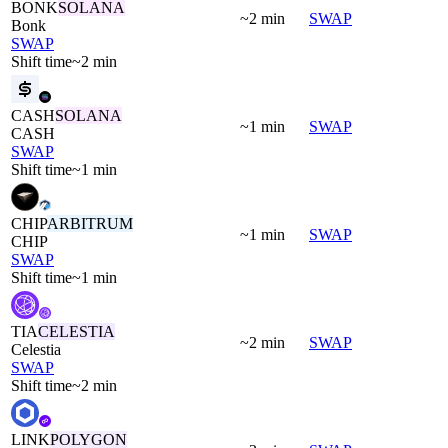
BONK
SOLANA
~2 min
SWAP
Bonk
SWAP
Shift time
~2 min
CASH
SOLANA
~1 min
SWAP
CASH
SWAP
Shift time
~1 min
CHIP
ARBITRUM
~1 min
SWAP
CHIP
SWAP
Shift time
~1 min
TIA
CELESTIA
~2 min
SWAP
Celestia
SWAP
Shift time
~2 min
LINK
POLYGON