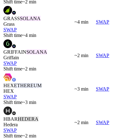
Shift time
~2 min
GRASS
SOLANA
~4 min
SWAP
Grass
SWAP
Shift time
~4 min
GRIFFAIN
SOLANA
~2 min
SWAP
Griffain
SWAP
Shift time
~2 min
HEX
ETHEREUM
~3 min
SWAP
HEX
SWAP
Shift time
~3 min
HBAR
HEDERA
~2 min
SWAP
Hedera
SWAP
Shift time
~2 min