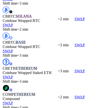
Shift time
~3 min
CBBTC
SOLANA
~2 min
SWAP
Coinbase Wrapped BTC
SWAP
Shift time
~2 min
CBBTC
BASE
~3 min
SWAP
Coinbase Wrapped BTC
SWAP
Shift time
~3 min
CBETH
ETHEREUM
~3 min
SWAP
Coinbase Wrapped Staked ETH
SWAP
Shift time
~3 min
COMP
ETHEREUM
~2 min
SWAP
Compound
SWAP
Shift time
~2 min