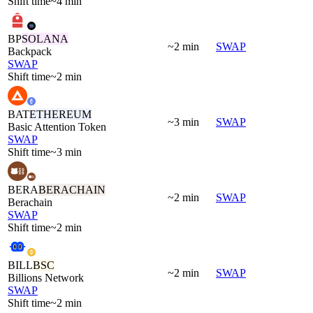
Shift time
~4 min
BP
SOLANA
~2 min
SWAP
Backpack
SWAP
Shift time
~2 min
BAT
ETHEREUM
~3 min
SWAP
Basic Attention Token
SWAP
Shift time
~3 min
BERA
BERACHAIN
~2 min
SWAP
Berachain
SWAP
Shift time
~2 min
BILL
BSC
~2 min
SWAP
Billions Network
SWAP
Shift time
~2 min