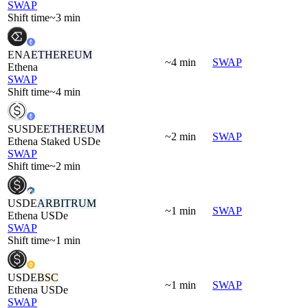
SWAP
Shift time
~3 min
ENA
ETHEREUM
~4 min
SWAP
Ethena
SWAP
Shift time
~4 min
SUSDE
ETHEREUM
~2 min
SWAP
Ethena Staked USDe
SWAP
Shift time
~2 min
USDE
ARBITRUM
~1 min
SWAP
Ethena USDe
SWAP
Shift time
~1 min
USDE
BSC
~1 min
SWAP
Ethena USDe
SWAP