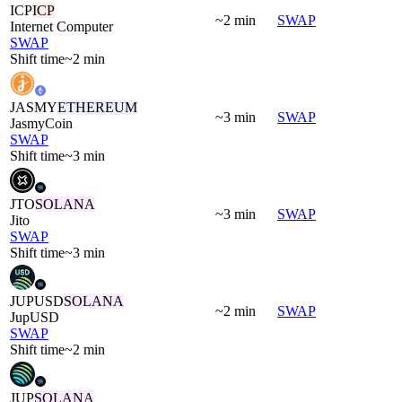
ICP
ICP
~2 min
SWAP
Internet Computer
SWAP
Shift time
~2 min
JASMY
ETHEREUM
~3 min
SWAP
JasmyCoin
SWAP
Shift time
~3 min
JTO
SOLANA
~3 min
SWAP
Jito
SWAP
Shift time
~3 min
JUPUSD
SOLANA
~2 min
SWAP
JupUSD
SWAP
Shift time
~2 min
JUP
SOLANA