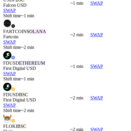
~1 min
SWAP
Falcon USD
SWAP
Shift time
~1 min
FARTCOIN
SOLANA
~2 min
SWAP
Fartcoin
SWAP
Shift time
~2 min
FDUSD
ETHEREUM
~1 min
SWAP
First Digital USD
SWAP
Shift time
~1 min
FDUSD
BSC
~2 min
SWAP
First Digital USD
SWAP
Shift time
~2 min
FLOKI
BSC
~2 min
SWAP