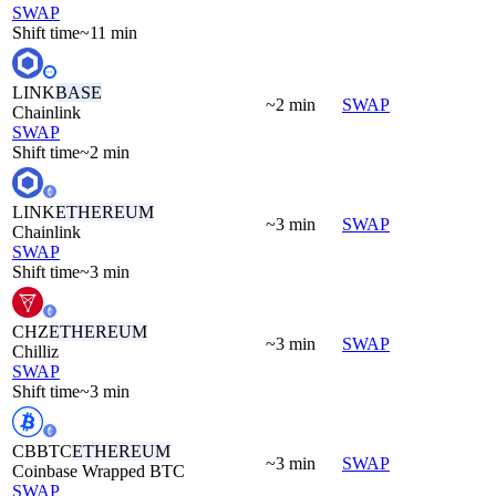
SWAP
Shift time
~11 min
LINK
BASE
~2 min
SWAP
Chainlink
SWAP
Shift time
~2 min
LINK
ETHEREUM
~3 min
SWAP
Chainlink
SWAP
Shift time
~3 min
CHZ
ETHEREUM
~3 min
SWAP
Chilliz
SWAP
Shift time
~3 min
CBBTC
ETHEREUM
~3 min
SWAP
Coinbase Wrapped BTC
SWAP