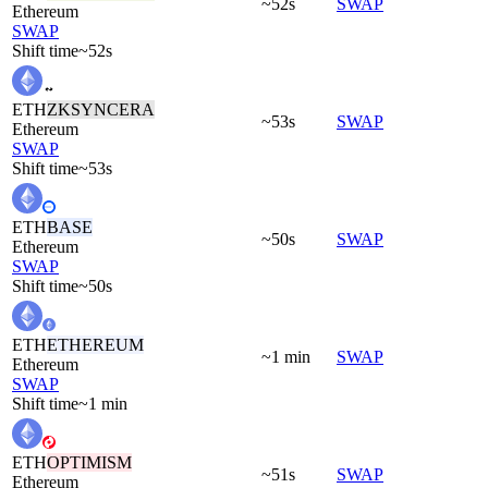
~52s
SWAP
Ethereum
SWAP
Shift time
~52s
ETH
ZKSYNCERA
~53s
SWAP
Ethereum
SWAP
Shift time
~53s
ETH
BASE
~50s
SWAP
Ethereum
SWAP
Shift time
~50s
ETH
ETHEREUM
~1 min
SWAP
Ethereum
SWAP
Shift time
~1 min
ETH
OPTIMISM
~51s
SWAP
Ethereum