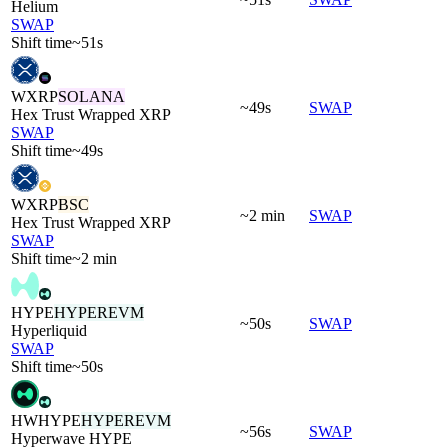
Helium
SWAP
Shift time
~51s
WXRP
SOLANA
~49s
SWAP
Hex Trust Wrapped XRP
SWAP
Shift time
~49s
WXRP
BSC
~2 min
SWAP
Hex Trust Wrapped XRP
SWAP
Shift time
~2 min
HYPE
HYPEREVM
~50s
SWAP
Hyperliquid
SWAP
Shift time
~50s
HWHYPE
HYPEREVM
~56s
SWAP
Hyperwave HYPE