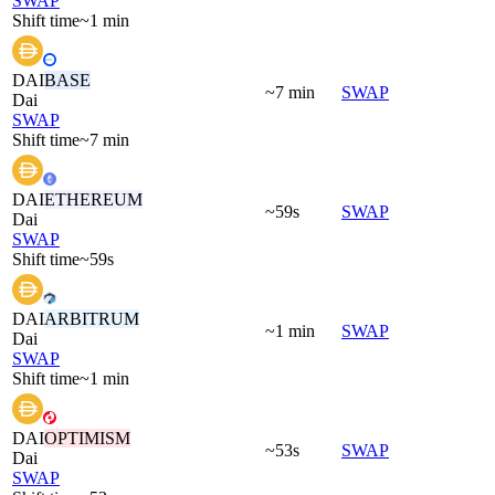
SWAP
Shift time
~1 min
DAI
BASE
~7 min
SWAP
Dai
SWAP
Shift time
~7 min
DAI
ETHEREUM
~59s
SWAP
Dai
SWAP
Shift time
~59s
DAI
ARBITRUM
~1 min
SWAP
Dai
SWAP
Shift time
~1 min
DAI
OPTIMISM
~53s
SWAP
Dai
SWAP