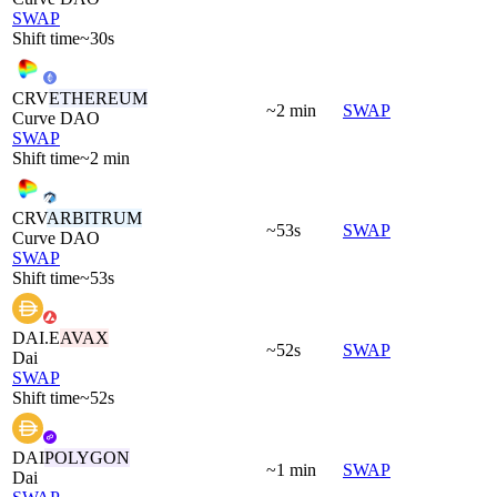
SWAP
Shift time
~30s
CRV
ETHEREUM
~2 min
SWAP
Curve DAO
SWAP
Shift time
~2 min
CRV
ARBITRUM
~53s
SWAP
Curve DAO
SWAP
Shift time
~53s
DAI.E
AVAX
~52s
SWAP
Dai
SWAP
Shift time
~52s
DAI
POLYGON
~1 min
SWAP
Dai