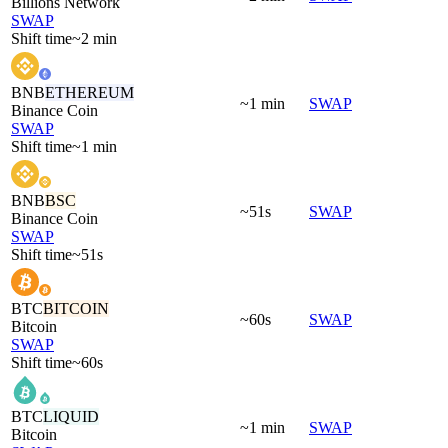
Billions Network
SWAP
Shift time
~2 min
BNB
ETHEREUM
~1 min
SWAP
Binance Coin
SWAP
Shift time
~1 min
BNB
BSC
~51s
SWAP
Binance Coin
SWAP
Shift time
~51s
BTC
BITCOIN
~60s
SWAP
Bitcoin
SWAP
Shift time
~60s
BTC
LIQUID
~1 min
SWAP
Bitcoin