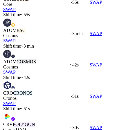
~55s
SWAP
Core
SWAP
Shift time
~55s
ATOM
BSC
~3 min
SWAP
Cosmos
SWAP
Shift time
~3 min
ATOM
COSMOS
~42s
SWAP
Cosmos
SWAP
Shift time
~42s
CRO
CRONOS
~51s
SWAP
Cronos
SWAP
Shift time
~51s
CRV
POLYGON
~30s
SWAP
Curve DAO