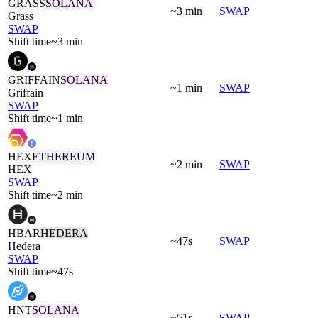
GRASS
SOLANA
~3 min
SWAP
Grass
SWAP
Shift time
~3 min
GRIFFAIN
SOLANA
~1 min
SWAP
Griffain
SWAP
Shift time
~1 min
HEX
ETHEREUM
~2 min
SWAP
HEX
SWAP
Shift time
~2 min
HBAR
HEDERA
~47s
SWAP
Hedera
SWAP
Shift time
~47s
HNT
SOLANA
~51s
SWAP