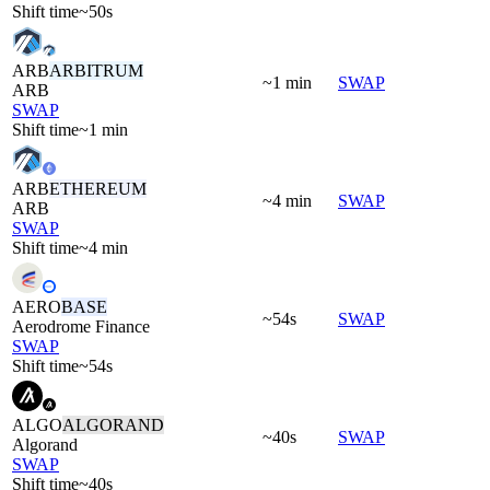
Shift time
~50s
ARB
ARBITRUM
~1 min
SWAP
ARB
SWAP
Shift time
~1 min
ARB
ETHEREUM
~4 min
SWAP
ARB
SWAP
Shift time
~4 min
AERO
BASE
~54s
SWAP
Aerodrome Finance
SWAP
Shift time
~54s
ALGO
ALGORAND
~40s
SWAP
Algorand
SWAP
Shift time
~40s