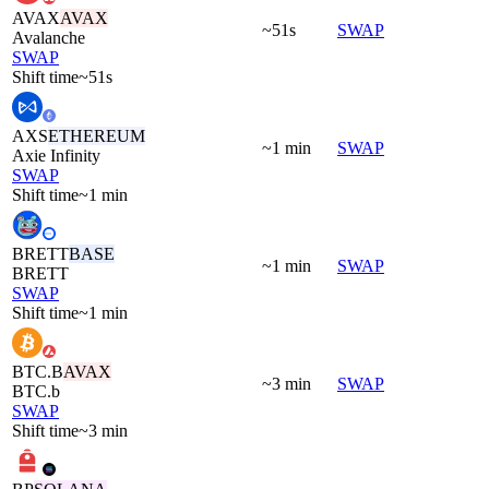
AVAX
AVAX
~51s
SWAP
Avalanche
SWAP
Shift time
~51s
AXS
ETHEREUM
~1 min
SWAP
Axie Infinity
SWAP
Shift time
~1 min
BRETT
BASE
~1 min
SWAP
BRETT
SWAP
Shift time
~1 min
BTC.B
AVAX
~3 min
SWAP
BTC.b
SWAP
Shift time
~3 min