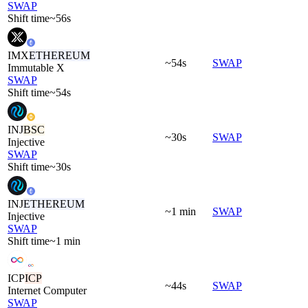
SWAP
Shift time
~56s
IMX
ETHEREUM
~54s
SWAP
Immutable X
SWAP
Shift time
~54s
INJ
BSC
~30s
SWAP
Injective
SWAP
Shift time
~30s
INJ
ETHEREUM
~1 min
SWAP
Injective
SWAP
Shift time
~1 min
ICP
ICP
~44s
SWAP
Internet Computer
SWAP