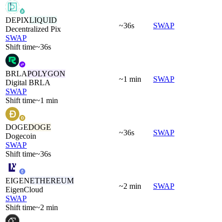
DEPIX
LIQUID
~36s
SWAP
Decentralized Pix
SWAP
Shift time
~36s
BRLA
POLYGON
~1 min
SWAP
Digital BRLA
SWAP
Shift time
~1 min
DOGE
DOGE
~36s
SWAP
Dogecoin
SWAP
Shift time
~36s
EIGEN
ETHEREUM
~2 min
SWAP
EigenCloud
SWAP
Shift time
~2 min