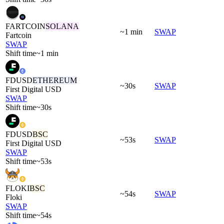
FARTCOIN
SOLANA
~1 min
SWAP
Fartcoin
SWAP
Shift time
~1 min
FDUSD
ETHEREUM
~30s
SWAP
First Digital USD
SWAP
Shift time
~30s
FDUSD
BSC
~53s
SWAP
First Digital USD
SWAP
Shift time
~53s
FLOKI
BSC
~54s
SWAP
Floki
SWAP
Shift time
~54s