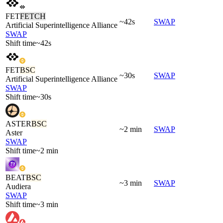
FET
FETCH
~42s
SWAP
Artificial Superintelligence Alliance
SWAP
Shift time
~42s
FET
BSC
~30s
SWAP
Artificial Superintelligence Alliance
SWAP
Shift time
~30s
ASTER
BSC
~2 min
SWAP
Aster
SWAP
Shift time
~2 min
BEAT
BSC
~3 min
SWAP
Audiera
SWAP
Shift time
~3 min