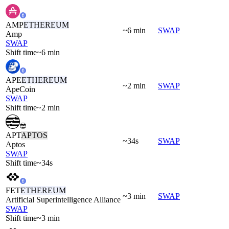
AMP
ETHEREUM
~6 min
SWAP
Amp
SWAP
Shift time
~6 min
APE
ETHEREUM
~2 min
SWAP
ApeCoin
SWAP
Shift time
~2 min
APT
APTOS
~34s
SWAP
Aptos
SWAP
Shift time
~34s
FET
ETHEREUM
~3 min
SWAP
Artificial Superintelligence Alliance
SWAP
Shift time
~3 min