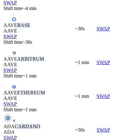
SWAP
Shift time
~4 min
AAVE
BASE
~30s
SWAP
AAVE
SWAP
Shift time
~30s
AAVE
ARBITRUM
~1 min
SWAP
AAVE
SWAP
Shift time
~1 min
AAVE
ETHEREUM
~1 min
SWAP
AAVE
SWAP
Shift time
~1 min
ADA
CARDANO
~50s
SWAP
ADA
SWAP