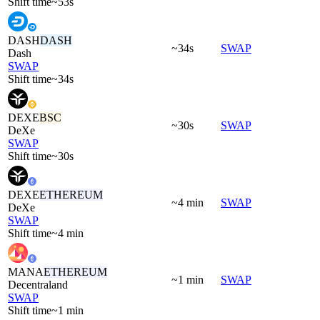
Shift time
~53s
DASH
DASH
~34s
SWAP
Dash
SWAP
Shift time
~34s
DEXE
BSC
~30s
SWAP
DeXe
SWAP
Shift time
~30s
DEXE
ETHEREUM
~4 min
SWAP
DeXe
SWAP
Shift time
~4 min
MANA
ETHEREUM
~1 min
SWAP
Decentraland
SWAP
Shift time
~1 min