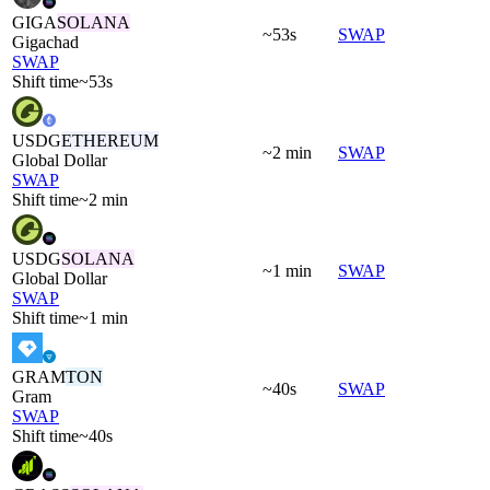
GIGA
SOLANA
~53s
SWAP
Gigachad
SWAP
Shift time
~53s
USDG
ETHEREUM
~2 min
SWAP
Global Dollar
SWAP
Shift time
~2 min
USDG
SOLANA
~1 min
SWAP
Global Dollar
SWAP
Shift time
~1 min
GRAM
TON
~40s
SWAP
Gram
SWAP
Shift time
~40s