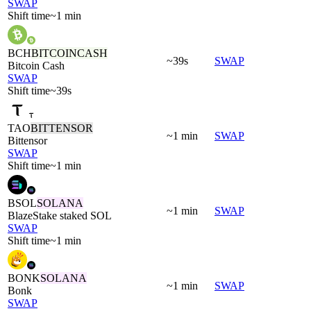
SWAP
Shift time
~1 min
BCH
BITCOINCASH
~39s
SWAP
Bitcoin Cash
SWAP
Shift time
~39s
TAO
BITTENSOR
~1 min
SWAP
Bittensor
SWAP
Shift time
~1 min
BSOL
SOLANA
~1 min
SWAP
BlazeStake staked SOL
SWAP
Shift time
~1 min
BONK
SOLANA
~1 min
SWAP
Bonk
SWAP