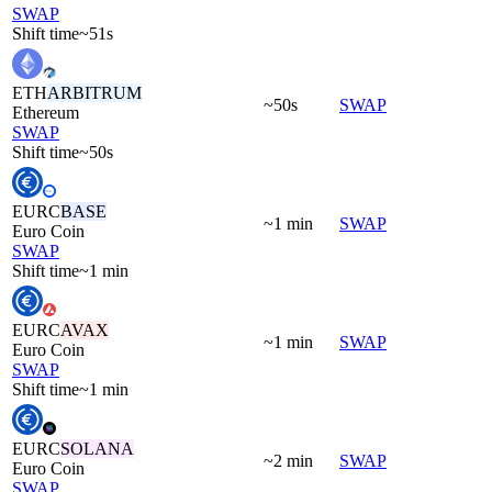
SWAP
Shift time
~51s
ETH
ARBITRUM
~50s
SWAP
Ethereum
SWAP
Shift time
~50s
EURC
BASE
~1 min
SWAP
Euro Coin
SWAP
Shift time
~1 min
EURC
AVAX
~1 min
SWAP
Euro Coin
SWAP
Shift time
~1 min
EURC
SOLANA
~2 min
SWAP
Euro Coin
SWAP