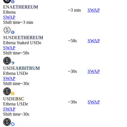
ENA
ETHEREUM
~3 min
SWAP
Ethena
SWAP
Shift time
~3 min
SUSDE
ETHEREUM
~58s
SWAP
Ethena Staked USDe
SWAP
Shift time
~58s
USDE
ARBITRUM
~30s
SWAP
Ethena USDe
SWAP
Shift time
~30s
USDE
BSC
~30s
SWAP
Ethena USDe
SWAP
Shift time
~30s