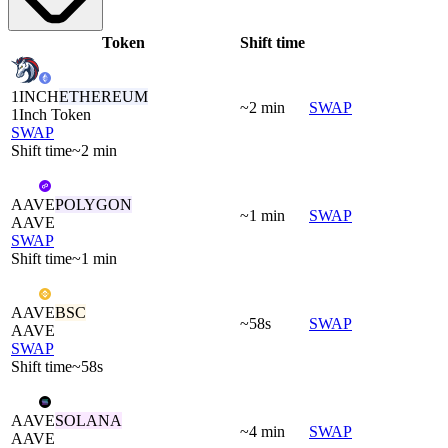
Token
Shift time
1INCH
ETHEREUM
~2 min
SWAP
1Inch Token
SWAP
Shift time
~2 min
AAVE
POLYGON
~1 min
SWAP
AAVE
SWAP
Shift time
~1 min
AAVE
BSC
~58s
SWAP
AAVE
SWAP
Shift time
~58s
AAVE
SOLANA
~4 min
SWAP
AAVE