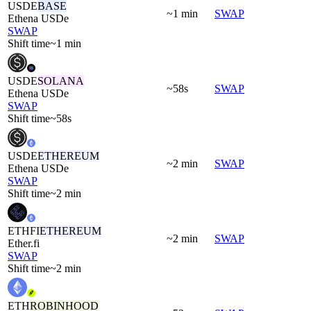
USDE
BASE
~1 min
SWAP
Ethena USDe
SWAP
Shift time
~1 min
USDE
SOLANA
~58s
SWAP
Ethena USDe
SWAP
Shift time
~58s
USDE
ETHEREUM
~2 min
SWAP
Ethena USDe
SWAP
Shift time
~2 min
ETHFI
ETHEREUM
~2 min
SWAP
Ether.fi
SWAP
Shift time
~2 min
ETH
ROBINHOOD