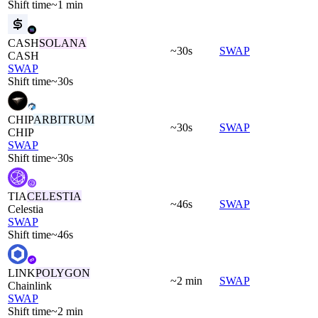
Shift time
~1 min
CASH
SOLANA
~30s
SWAP
CASH
SWAP
Shift time
~30s
CHIP
ARBITRUM
~30s
SWAP
CHIP
SWAP
Shift time
~30s
TIA
CELESTIA
~46s
SWAP
Celestia
SWAP
Shift time
~46s
LINK
POLYGON
~2 min
SWAP
Chainlink
SWAP
Shift time
~2 min