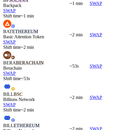
BP
SOLANA
~1 min
SWAP
Backpack
SWAP
Shift time
~1 min
BAT
ETHEREUM
~2 min
SWAP
Basic Attention Token
SWAP
Shift time
~2 min
BERA
BERACHAIN
~53s
SWAP
Berachain
SWAP
Shift time
~53s
BILL
BSC
~2 min
SWAP
Billions Network
SWAP
Shift time
~2 min
BILL
ETHEREUM
~2 min
SWAP