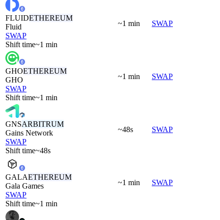
FLUID
ETHEREUM
~1 min
SWAP
Fluid
SWAP
Shift time
~1 min
GHO
ETHEREUM
~1 min
SWAP
GHO
SWAP
Shift time
~1 min
GNS
ARBITRUM
~48s
SWAP
Gains Network
SWAP
Shift time
~48s
GALA
ETHEREUM
~1 min
SWAP
Gala Games
SWAP
Shift time
~1 min