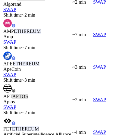
~2 min
SWAP
Algorand
SWAP
Shift time
~2 min
AMP
ETHEREUM
~7 min
SWAP
Amp
SWAP
Shift time
~7 min
APE
ETHEREUM
~3 min
SWAP
ApeCoin
SWAP
Shift time
~3 min
APT
APTOS
~2 min
SWAP
Aptos
SWAP
Shift time
~2 min
FET
ETHEREUM
~4 min
SWAP
Artificial Superintelligence Alliance