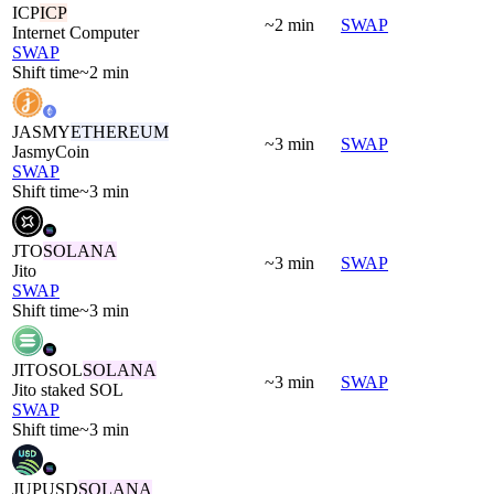
ICP
ICP
~2 min
SWAP
Internet Computer
SWAP
Shift time
~2 min
JASMY
ETHEREUM
~3 min
SWAP
JasmyCoin
SWAP
Shift time
~3 min
JTO
SOLANA
~3 min
SWAP
Jito
SWAP
Shift time
~3 min
JITOSOL
SOLANA
~3 min
SWAP
Jito staked SOL
SWAP
Shift time
~3 min
JUPUSD
SOLANA