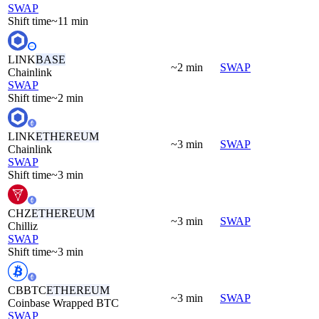
SWAP
Shift time
~11 min
LINK
BASE
~2 min
SWAP
Chainlink
SWAP
Shift time
~2 min
LINK
ETHEREUM
~3 min
SWAP
Chainlink
SWAP
Shift time
~3 min
CHZ
ETHEREUM
~3 min
SWAP
Chilliz
SWAP
Shift time
~3 min
CBBTC
ETHEREUM
~3 min
SWAP
Coinbase Wrapped BTC
SWAP