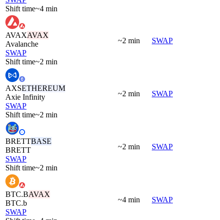
Shift time
~4 min
AVAX
AVAX
~2 min
SWAP
Avalanche
SWAP
Shift time
~2 min
AXS
ETHEREUM
~2 min
SWAP
Axie Infinity
SWAP
Shift time
~2 min
BRETT
BASE
~2 min
SWAP
BRETT
SWAP
Shift time
~2 min
BTC.B
AVAX
~4 min
SWAP
BTC.b
SWAP