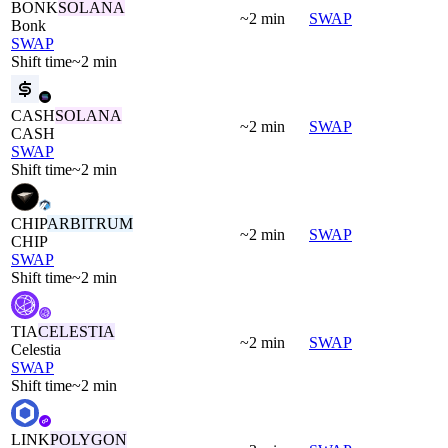
BONK
SOLANA
~2 min
SWAP
Bonk
SWAP
Shift time
~2 min
CASH
SOLANA
~2 min
SWAP
CASH
SWAP
Shift time
~2 min
CHIP
ARBITRUM
~2 min
SWAP
CHIP
SWAP
Shift time
~2 min
TIA
CELESTIA
~2 min
SWAP
Celestia
SWAP
Shift time
~2 min
LINK
POLYGON