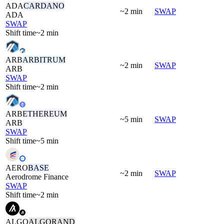
ADA
CARDANO
~2 min
SWAP
ADA
SWAP
Shift time
~2 min
ARB
ARBITRUM
~2 min
SWAP
ARB
SWAP
Shift time
~2 min
ARB
ETHEREUM
~5 min
SWAP
ARB
SWAP
Shift time
~5 min
AERO
BASE
~2 min
SWAP
Aerodrome Finance
SWAP
Shift time
~2 min
ALGO
ALGORAND