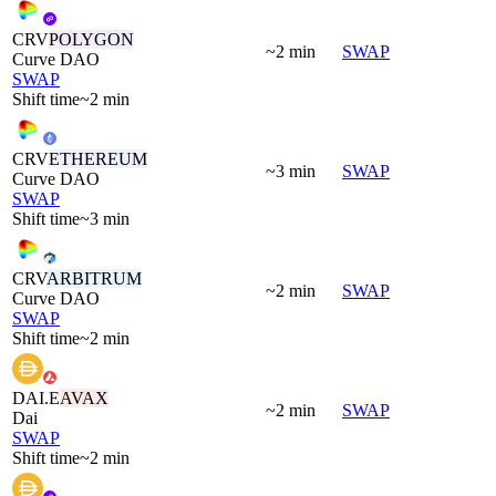
CRV
POLYGON
~2 min
SWAP
Curve DAO
SWAP
Shift time
~2 min
CRV
ETHEREUM
~3 min
SWAP
Curve DAO
SWAP
Shift time
~3 min
CRV
ARBITRUM
~2 min
SWAP
Curve DAO
SWAP
Shift time
~2 min
DAI.E
AVAX
~2 min
SWAP
Dai
SWAP
Shift time
~2 min