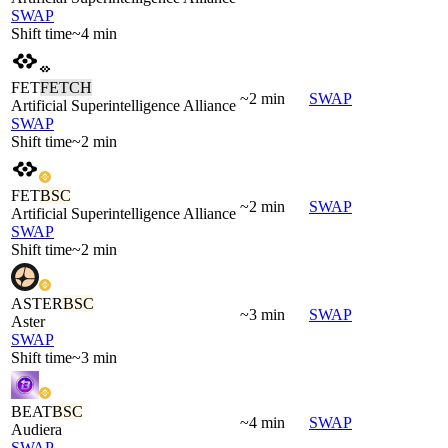
SWAP
Shift time
~4 min
FET
FETCH
~2 min
SWAP
Artificial Superintelligence Alliance
SWAP
Shift time
~2 min
FET
BSC
~2 min
SWAP
Artificial Superintelligence Alliance
SWAP
Shift time
~2 min
ASTER
BSC
~3 min
SWAP
Aster
SWAP
Shift time
~3 min
BEAT
BSC
~4 min
SWAP
Audiera
SWAP