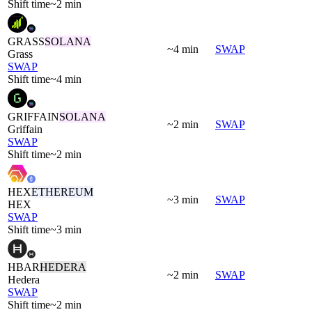
Shift time
~2 min
GRASS
SOLANA
~4 min
SWAP
Grass
SWAP
Shift time
~4 min
GRIFFAIN
SOLANA
~2 min
SWAP
Griffain
SWAP
Shift time
~2 min
HEX
ETHEREUM
~3 min
SWAP
HEX
SWAP
Shift time
~3 min
HBAR
HEDERA
~2 min
SWAP
Hedera
SWAP
Shift time
~2 min