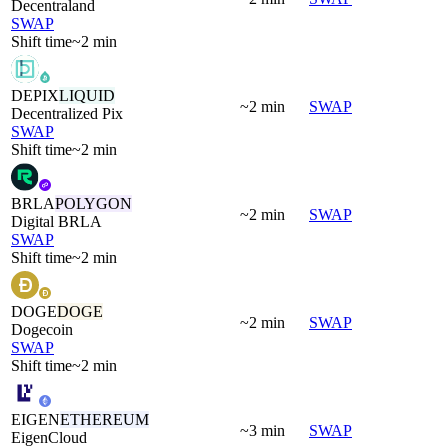
Decentraland
SWAP
Shift time
~2 min
DEPIX
LIQUID
~2 min
SWAP
Decentralized Pix
SWAP
Shift time
~2 min
BRLA
POLYGON
~2 min
SWAP
Digital BRLA
SWAP
Shift time
~2 min
DOGE
DOGE
~2 min
SWAP
Dogecoin
SWAP
Shift time
~2 min
EIGEN
ETHEREUM
~3 min
SWAP
EigenCloud