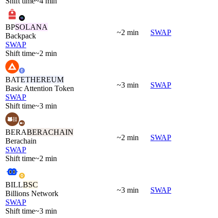
Shift time
~4 min
BP
SOLANA
~2 min
SWAP
Backpack
SWAP
Shift time
~2 min
BAT
ETHEREUM
~3 min
SWAP
Basic Attention Token
SWAP
Shift time
~3 min
BERA
BERACHAIN
~2 min
SWAP
Berachain
SWAP
Shift time
~2 min
BILL
BSC
~3 min
SWAP
Billions Network
SWAP
Shift time
~3 min