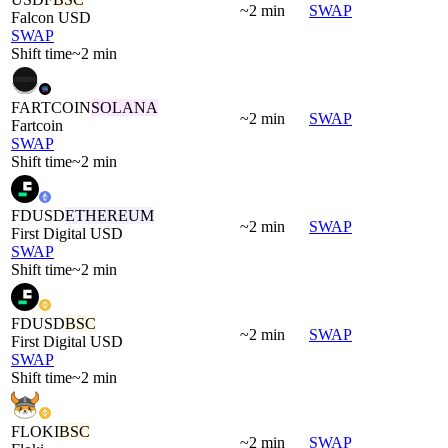
~2 min
SWAP
Falcon USD
SWAP
Shift time
~2 min
FARTCOIN
SOLANA
~2 min
SWAP
Fartcoin
SWAP
Shift time
~2 min
FDUSD
ETHEREUM
~2 min
SWAP
First Digital USD
SWAP
Shift time
~2 min
FDUSD
BSC
~2 min
SWAP
First Digital USD
SWAP
Shift time
~2 min
FLOKI
BSC
~2 min
SWAP