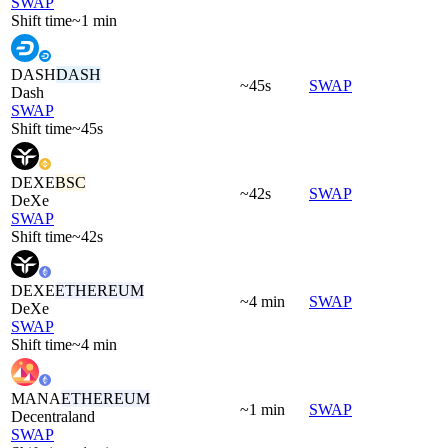
SWAP
Shift time
~1 min
DASH
DASH
~45s
SWAP
Dash
SWAP
Shift time
~45s
DEXE
BSC
~42s
SWAP
DeXe
SWAP
Shift time
~42s
DEXE
ETHEREUM
~4 min
SWAP
DeXe
SWAP
Shift time
~4 min
MANA
ETHEREUM
~1 min
SWAP
Decentraland
SWAP