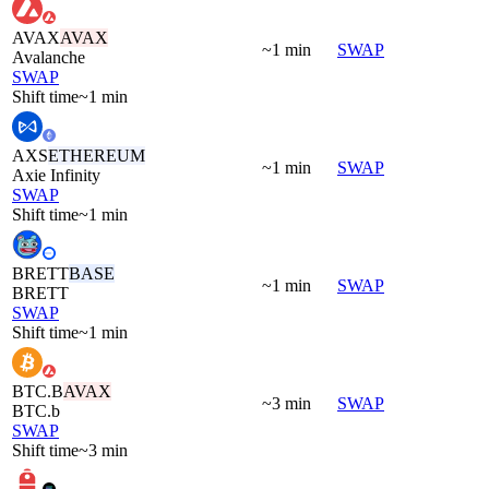
AVAX
AVAX
~1 min
SWAP
Avalanche
SWAP
Shift time
~1 min
AXS
ETHEREUM
~1 min
SWAP
Axie Infinity
SWAP
Shift time
~1 min
BRETT
BASE
~1 min
SWAP
BRETT
SWAP
Shift time
~1 min
BTC.B
AVAX
~3 min
SWAP
BTC.b
SWAP
Shift time
~3 min