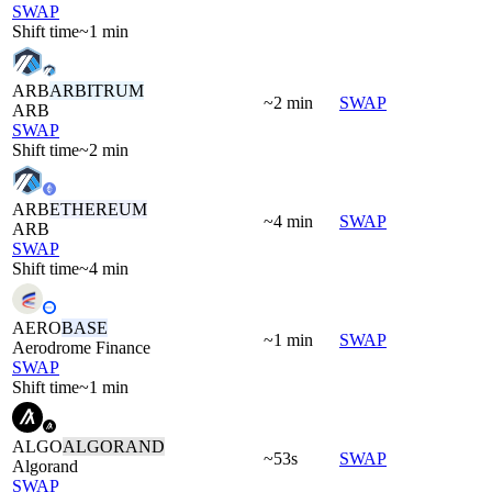
SWAP
Shift time
~1 min
ARB
ARBITRUM
~2 min
SWAP
ARB
SWAP
Shift time
~2 min
ARB
ETHEREUM
~4 min
SWAP
ARB
SWAP
Shift time
~4 min
AERO
BASE
~1 min
SWAP
Aerodrome Finance
SWAP
Shift time
~1 min
ALGO
ALGORAND
~53s
SWAP
Algorand
SWAP