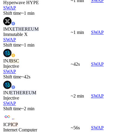
~1 min
SWAP
Hyperwave HYPE
SWAP
Shift time
~1 min
IMX
ETHEREUM
~1 min
SWAP
Immutable X
SWAP
Shift time
~1 min
INJ
BSC
~42s
SWAP
Injective
SWAP
Shift time
~42s
INJ
ETHEREUM
~2 min
SWAP
Injective
SWAP
Shift time
~2 min
ICP
ICP
~56s
SWAP
Internet Computer