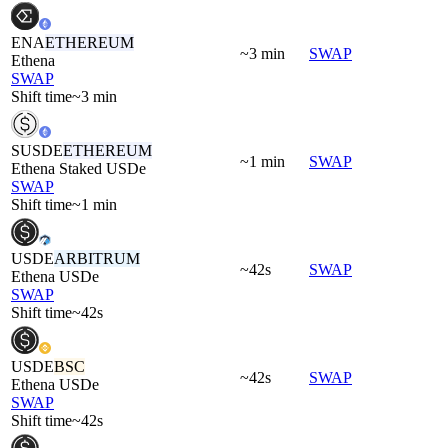
ENA
ETHEREUM
~3 min
SWAP
Ethena
SWAP
Shift time
~3 min
SUSDE
ETHEREUM
~1 min
SWAP
Ethena Staked USDe
SWAP
Shift time
~1 min
USDE
ARBITRUM
~42s
SWAP
Ethena USDe
SWAP
Shift time
~42s
USDE
BSC
~42s
SWAP
Ethena USDe
SWAP
Shift time
~42s