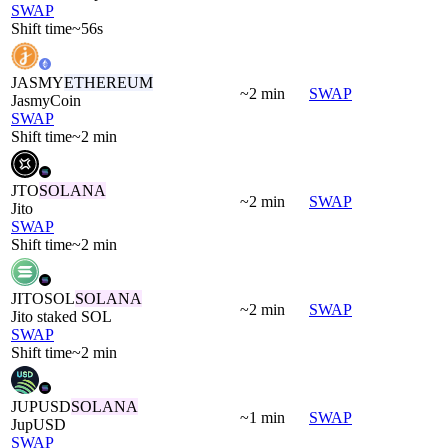
SWAP
Shift time
~56s
JASMY
ETHEREUM
~2 min
SWAP
JasmyCoin
SWAP
Shift time
~2 min
JTO
SOLANA
~2 min
SWAP
Jito
SWAP
Shift time
~2 min
JITOSOL
SOLANA
~2 min
SWAP
Jito staked SOL
SWAP
Shift time
~2 min
JUPUSD
SOLANA
~1 min
SWAP
JupUSD
SWAP