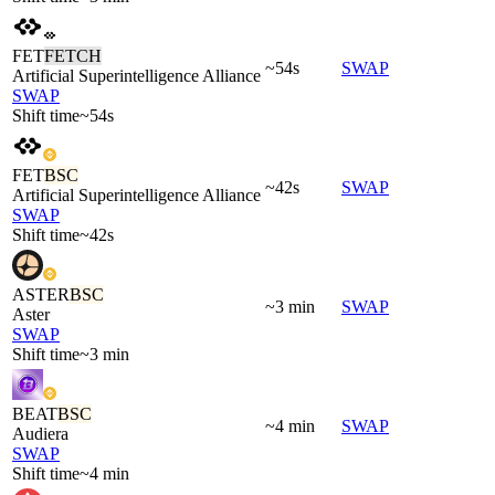
FET
FETCH
~54s
SWAP
Artificial Superintelligence Alliance
SWAP
Shift time
~54s
FET
BSC
~42s
SWAP
Artificial Superintelligence Alliance
SWAP
Shift time
~42s
ASTER
BSC
~3 min
SWAP
Aster
SWAP
Shift time
~3 min
BEAT
BSC
~4 min
SWAP
Audiera
SWAP
Shift time
~4 min