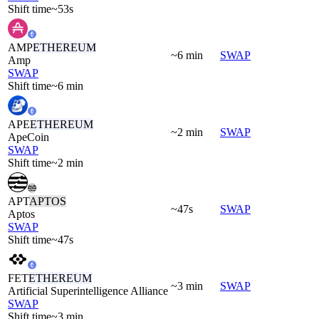
Shift time
~53s
AMP
ETHEREUM
~6 min
SWAP
Amp
SWAP
Shift time
~6 min
APE
ETHEREUM
~2 min
SWAP
ApeCoin
SWAP
Shift time
~2 min
APT
APTOS
~47s
SWAP
Aptos
SWAP
Shift time
~47s
FET
ETHEREUM
~3 min
SWAP
Artificial Superintelligence Alliance
SWAP
Shift time
~3 min