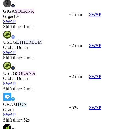
GIGA
SOLANA
~1 min
SWAP
Gigachad
SWAP
Shift time
~1 min
USDG
ETHEREUM
~2 min
SWAP
Global Dollar
SWAP
Shift time
~2 min
USDG
SOLANA
~2 min
SWAP
Global Dollar
SWAP
Shift time
~2 min
GRAM
TON
~52s
SWAP
Gram
SWAP
Shift time
~52s