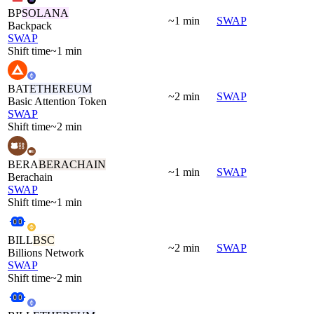
BP
SOLANA
~1 min
SWAP
Backpack
SWAP
Shift time
~1 min
BAT
ETHEREUM
~2 min
SWAP
Basic Attention Token
SWAP
Shift time
~2 min
BERA
BERACHAIN
~1 min
SWAP
Berachain
SWAP
Shift time
~1 min
BILL
BSC
~2 min
SWAP
Billions Network
SWAP
Shift time
~2 min