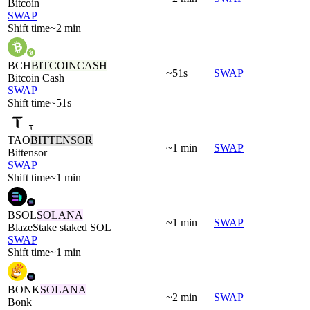
Bitcoin
SWAP
Shift time
~2 min
BCH
BITCOINCASH
~51s
SWAP
Bitcoin Cash
SWAP
Shift time
~51s
TAO
BITTENSOR
~1 min
SWAP
Bittensor
SWAP
Shift time
~1 min
BSOL
SOLANA
~1 min
SWAP
BlazeStake staked SOL
SWAP
Shift time
~1 min
BONK
SOLANA
~2 min
SWAP
Bonk