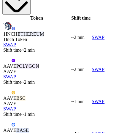
Token
Shift time
1INCH
ETHEREUM
~2 min
SWAP
1Inch Token
SWAP
Shift time
~2 min
AAVE
POLYGON
~2 min
SWAP
AAVE
SWAP
Shift time
~2 min
AAVE
BSC
~1 min
SWAP
AAVE
SWAP
Shift time
~1 min
AAVE
BASE