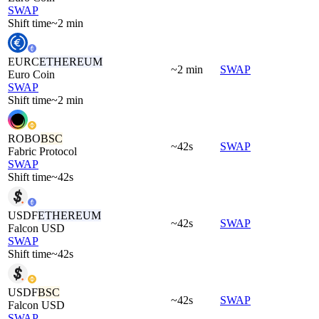
SWAP
Shift time
~2 min
EURC
ETHEREUM
~2 min
SWAP
Euro Coin
SWAP
Shift time
~2 min
ROBO
BSC
~42s
SWAP
Fabric Protocol
SWAP
Shift time
~42s
USDF
ETHEREUM
~42s
SWAP
Falcon USD
SWAP
Shift time
~42s
USDF
BSC
~42s
SWAP
Falcon USD
SWAP