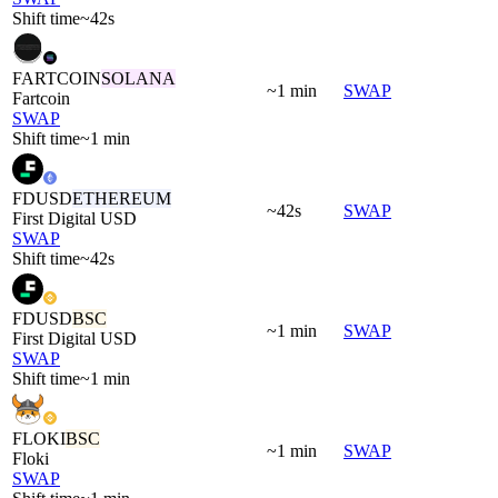
Shift time
~42s
FARTCOIN
SOLANA
~1 min
SWAP
Fartcoin
SWAP
Shift time
~1 min
FDUSD
ETHEREUM
~42s
SWAP
First Digital USD
SWAP
Shift time
~42s
FDUSD
BSC
~1 min
SWAP
First Digital USD
SWAP
Shift time
~1 min
FLOKI
BSC
~1 min
SWAP
Floki
SWAP