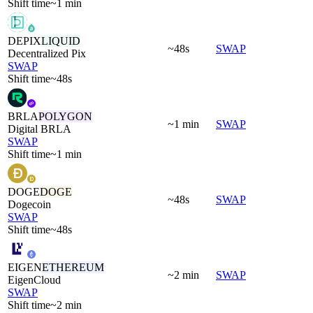
Shift time
~1 min
DEPIX
LIQUID
~48s
SWAP
Decentralized Pix
SWAP
Shift time
~48s
BRLA
POLYGON
~1 min
SWAP
Digital BRLA
SWAP
Shift time
~1 min
DOGE
DOGE
~48s
SWAP
Dogecoin
SWAP
Shift time
~48s
EIGEN
ETHEREUM
~2 min
SWAP
EigenCloud
SWAP
Shift time
~2 min