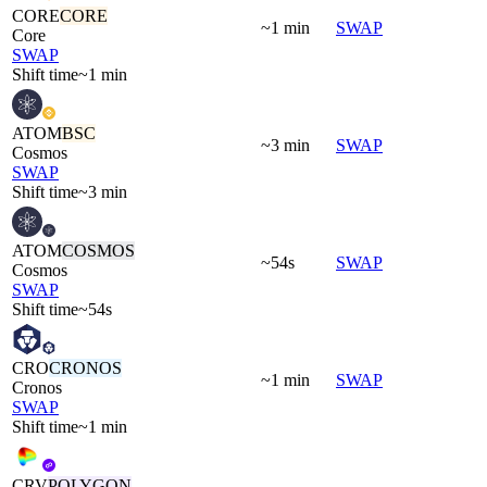
CORE
CORE
~1 min
SWAP
Core
SWAP
Shift time
~1 min
ATOM
BSC
~3 min
SWAP
Cosmos
SWAP
Shift time
~3 min
ATOM
COSMOS
~54s
SWAP
Cosmos
SWAP
Shift time
~54s
CRO
CRONOS
~1 min
SWAP
Cronos
SWAP
Shift time
~1 min
CRV
POLYGON