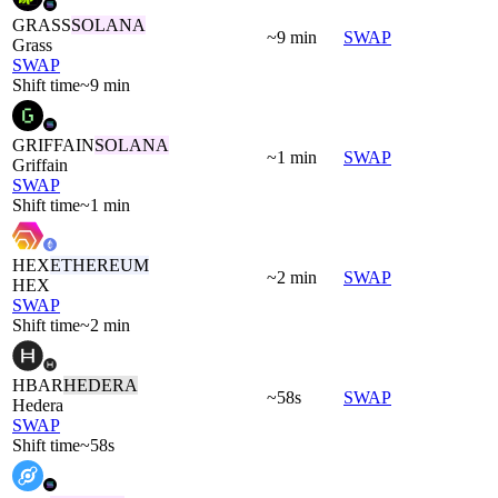
GRASS
SOLANA
~9 min
SWAP
Grass
SWAP
Shift time
~9 min
GRIFFAIN
SOLANA
~1 min
SWAP
Griffain
SWAP
Shift time
~1 min
HEX
ETHEREUM
~2 min
SWAP
HEX
SWAP
Shift time
~2 min
HBAR
HEDERA
~58s
SWAP
Hedera
SWAP
Shift time
~58s