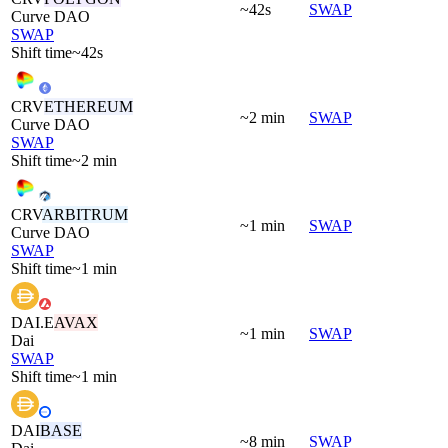
~42s
SWAP
Curve DAO
SWAP
Shift time
~42s
CRV
ETHEREUM
~2 min
SWAP
Curve DAO
SWAP
Shift time
~2 min
CRV
ARBITRUM
~1 min
SWAP
Curve DAO
SWAP
Shift time
~1 min
DAI.E
AVAX
~1 min
SWAP
Dai
SWAP
Shift time
~1 min
DAI
BASE
~8 min
SWAP