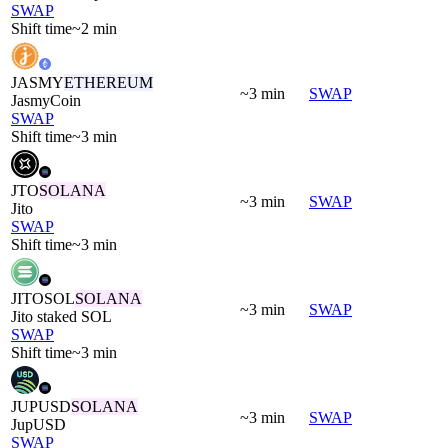
SWAP
Shift time
~2 min
JASMY
ETHEREUM
~3 min
SWAP
JasmyCoin
SWAP
Shift time
~3 min
JTO
SOLANA
~3 min
SWAP
Jito
SWAP
Shift time
~3 min
JITOSOL
SOLANA
~3 min
SWAP
Jito staked SOL
SWAP
Shift time
~3 min
JUPUSD
SOLANA
~3 min
SWAP
JupUSD
SWAP