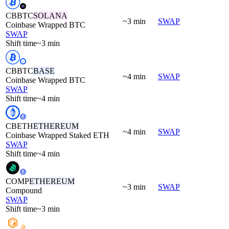
CBBTC
SOLANA
~3 min
SWAP
Coinbase Wrapped BTC
SWAP
Shift time
~3 min
CBBTC
BASE
~4 min
SWAP
Coinbase Wrapped BTC
SWAP
Shift time
~4 min
CBETH
ETHEREUM
~4 min
SWAP
Coinbase Wrapped Staked ETH
SWAP
Shift time
~4 min
COMP
ETHEREUM
~3 min
SWAP
Compound
SWAP
Shift time
~3 min