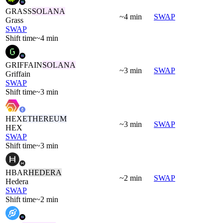
GRASS
SOLANA
~4 min
SWAP
Grass
SWAP
Shift time
~4 min
GRIFFAIN
SOLANA
~3 min
SWAP
Griffain
SWAP
Shift time
~3 min
HEX
ETHEREUM
~3 min
SWAP
HEX
SWAP
Shift time
~3 min
HBAR
HEDERA
~2 min
SWAP
Hedera
SWAP
Shift time
~2 min