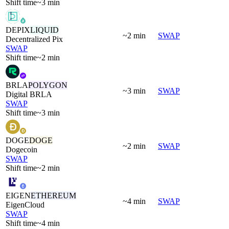
Shift time
~3 min
DEPIX
LIQUID
~2 min
SWAP
Decentralized Pix
SWAP
Shift time
~2 min
BRLA
POLYGON
~3 min
SWAP
Digital BRLA
SWAP
Shift time
~3 min
DOGE
DOGE
~2 min
SWAP
Dogecoin
SWAP
Shift time
~2 min
EIGEN
ETHEREUM
~4 min
SWAP
EigenCloud
SWAP
Shift time
~4 min