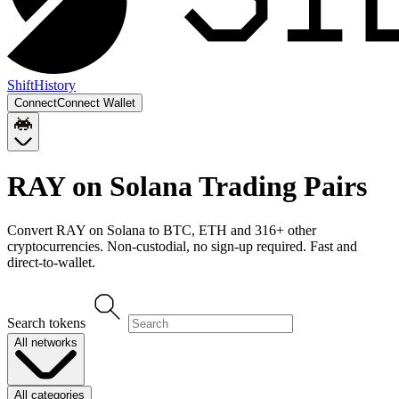
Shift
History
Connect
Connect Wallet
RAY on Solana
Trading Pairs
Convert
RAY on Solana
to
BTC, ETH
and
316
+ other
cryptocurrencies. Non-custodial, no sign-up required. Fast and
direct-to-wallet.
Search tokens
All networks
All categories