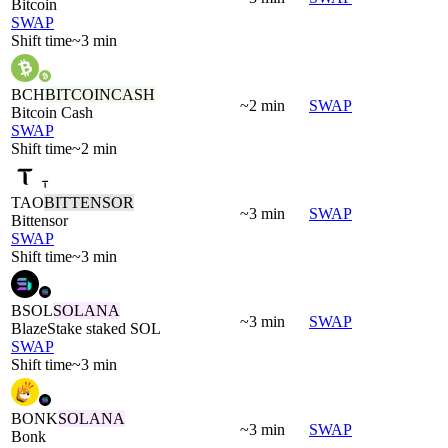
Bitcoin
SWAP
Shift time
~3 min
BCH
BITCOINCASH
~2 min
SWAP
Bitcoin Cash
SWAP
Shift time
~2 min
TAO
BITTENSOR
~3 min
SWAP
Bittensor
SWAP
Shift time
~3 min
BSOL
SOLANA
~3 min
SWAP
BlazeStake staked SOL
SWAP
Shift time
~3 min
BONK
SOLANA
~3 min
SWAP
Bonk