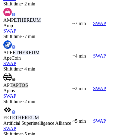
Shift time
~2 min
AMP
ETHEREUM
~7 min
SWAP
Amp
SWAP
Shift time
~7 min
APE
ETHEREUM
~4 min
SWAP
ApeCoin
SWAP
Shift time
~4 min
APT
APTOS
~2 min
SWAP
Aptos
SWAP
Shift time
~2 min
FET
ETHEREUM
~5 min
SWAP
Artificial Superintelligence Alliance
SWAP
Shift time
~5 min