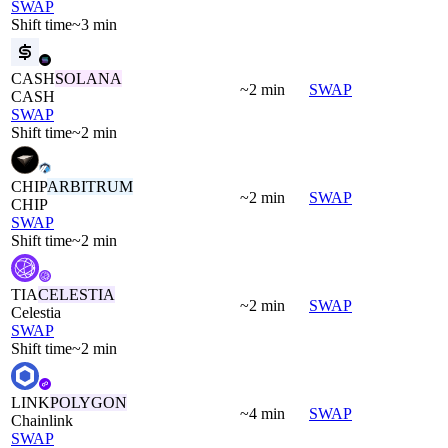
SWAP
Shift time
~3 min
CASH
SOLANA
~2 min
SWAP
CASH
SWAP
Shift time
~2 min
CHIP
ARBITRUM
~2 min
SWAP
CHIP
SWAP
Shift time
~2 min
TIA
CELESTIA
~2 min
SWAP
Celestia
SWAP
Shift time
~2 min
LINK
POLYGON
~4 min
SWAP
Chainlink
SWAP