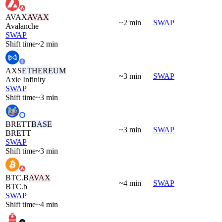
AVAX
AVAX
~2 min
SWAP
Avalanche
SWAP
Shift time
~2 min
AXS
ETHEREUM
~3 min
SWAP
Axie Infinity
SWAP
Shift time
~3 min
BRETT
BASE
~3 min
SWAP
BRETT
SWAP
Shift time
~3 min
BTC.B
AVAX
~4 min
SWAP
BTC.b
SWAP
Shift time
~4 min