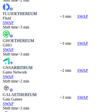
Shift time
~2 min
FLUID
ETHEREUM
~3 min
SWAP
Fluid
SWAP
Shift time
~3 min
GHO
ETHEREUM
~3 min
SWAP
GHO
SWAP
Shift time
~3 min
GNS
ARBITRUM
~2 min
SWAP
Gains Network
SWAP
Shift time
~2 min
GALA
ETHEREUM
~3 min
SWAP
Gala Games
SWAP
Shift time
~3 min