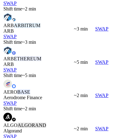
SWAP
Shift time
~2 min
ARB
ARBITRUM
~3 min
SWAP
ARB
SWAP
Shift time
~3 min
ARB
ETHEREUM
~5 min
SWAP
ARB
SWAP
Shift time
~5 min
AERO
BASE
~2 min
SWAP
Aerodrome Finance
SWAP
Shift time
~2 min
ALGO
ALGORAND
~2 min
SWAP
Algorand
SWAP