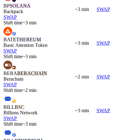
BP
SOLANA
~3 min
SWAP
Backpack
SWAP
Shift time
~3 min
BAT
ETHEREUM
~3 min
SWAP
Basic Attention Token
SWAP
Shift time
~3 min
BERA
BERACHAIN
~2 min
SWAP
Berachain
SWAP
Shift time
~2 min
BILL
BSC
~3 min
SWAP
Billions Network
SWAP
Shift time
~3 min