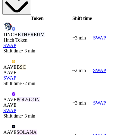
Token
Shift time
1INCH
ETHEREUM
~3 min
SWAP
1Inch Token
SWAP
Shift time
~3 min
AAVE
BSC
~2 min
SWAP
AAVE
SWAP
Shift time
~2 min
AAVE
POLYGON
~3 min
SWAP
AAVE
SWAP
Shift time
~3 min
AAVE
SOLANA