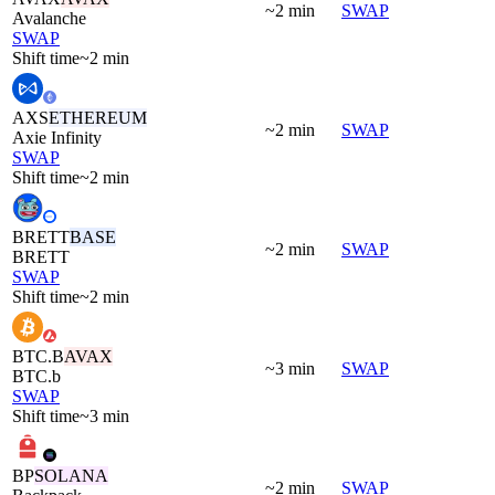
~2 min
SWAP
Avalanche
SWAP
Shift time
~2 min
AXS
ETHEREUM
~2 min
SWAP
Axie Infinity
SWAP
Shift time
~2 min
BRETT
BASE
~2 min
SWAP
BRETT
SWAP
Shift time
~2 min
BTC.B
AVAX
~3 min
SWAP
BTC.b
SWAP
Shift time
~3 min
BP
SOLANA
~2 min
SWAP