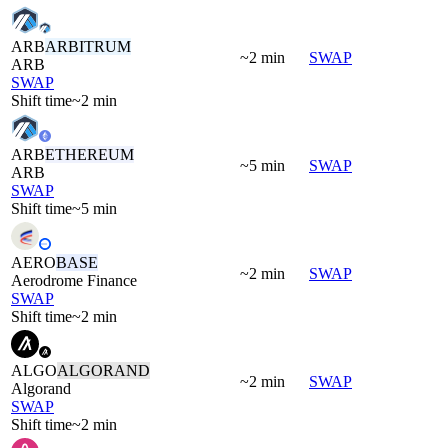
ARB
ARBITRUM
~2 min
SWAP
ARB
SWAP
Shift time
~2 min
ARB
ETHEREUM
~5 min
SWAP
ARB
SWAP
Shift time
~5 min
AERO
BASE
~2 min
SWAP
Aerodrome Finance
SWAP
Shift time
~2 min
ALGO
ALGORAND
~2 min
SWAP
Algorand
SWAP
Shift time
~2 min