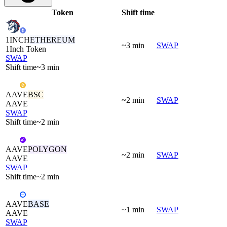
Token
Shift time
1INCH
ETHEREUM
~3 min
SWAP
1Inch Token
SWAP
Shift time
~3 min
AAVE
BSC
~2 min
SWAP
AAVE
SWAP
Shift time
~2 min
AAVE
POLYGON
~2 min
SWAP
AAVE
SWAP
Shift time
~2 min
AAVE
BASE
~1 min
SWAP
AAVE
SWAP