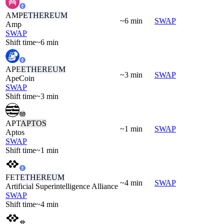
AMP
ETHEREUM
~6 min
SWAP
Amp
SWAP
Shift time
~6 min
APE
ETHEREUM
~3 min
SWAP
ApeCoin
SWAP
Shift time
~3 min
APT
APTOS
~1 min
SWAP
Aptos
SWAP
Shift time
~1 min
FET
ETHEREUM
~4 min
SWAP
Artificial Superintelligence Alliance
SWAP
Shift time
~4 min