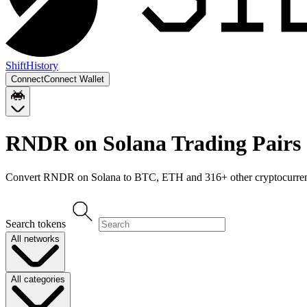
Shift
History
Connect
Connect Wallet
RNDR on Solana
Trading Pairs
Convert
RNDR on Solana
to
BTC, ETH
and
316
+ other cryptocurren
Search tokens
All networks
All categories