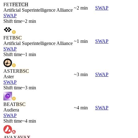
FET
FETCH
~2 min
SWAP
Artificial Superintelligence Alliance
SWAP
Shift time
~2 min
FET
BSC
~1 min
SWAP
Artificial Superintelligence Alliance
SWAP
Shift time
~1 min
ASTER
BSC
~3 min
SWAP
Aster
SWAP
Shift time
~3 min
BEAT
BSC
~4 min
SWAP
Audiera
SWAP
Shift time
~4 min
AVAX
AVAX