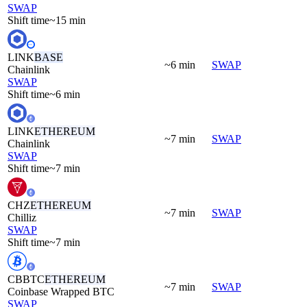
SWAP
Shift time
~15 min
LINK
BASE
~6 min
SWAP
Chainlink
SWAP
Shift time
~6 min
LINK
ETHEREUM
~7 min
SWAP
Chainlink
SWAP
Shift time
~7 min
CHZ
ETHEREUM
~7 min
SWAP
Chilliz
SWAP
Shift time
~7 min
CBBTC
ETHEREUM
~7 min
SWAP
Coinbase Wrapped BTC
SWAP