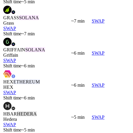
Shift time
~5 min
GRASS
SOLANA
~7 min
SWAP
Grass
SWAP
Shift time
~7 min
GRIFFAIN
SOLANA
~6 min
SWAP
Griffain
SWAP
Shift time
~6 min
HEX
ETHEREUM
~6 min
SWAP
HEX
SWAP
Shift time
~6 min
HBAR
HEDERA
~5 min
SWAP
Hedera
SWAP
Shift time
~5 min