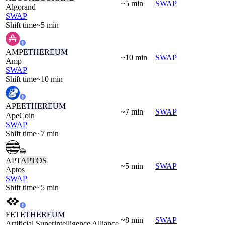
~5 min
SWAP
Algorand
SWAP
Shift time
~5 min
AMP
ETHEREUM
~10 min
SWAP
Amp
SWAP
Shift time
~10 min
APE
ETHEREUM
~7 min
SWAP
ApeCoin
SWAP
Shift time
~7 min
APT
APTOS
~5 min
SWAP
Aptos
SWAP
Shift time
~5 min
FET
ETHEREUM
~8 min
SWAP
Artificial Superintelligence Alliance