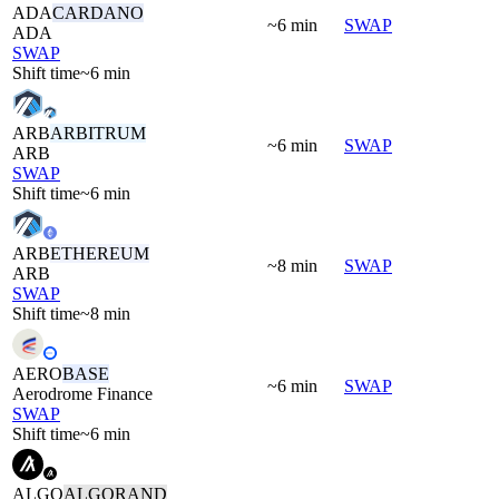
ADA
CARDANO
~6 min
SWAP
ADA
SWAP
Shift time
~6 min
ARB
ARBITRUM
~6 min
SWAP
ARB
SWAP
Shift time
~6 min
ARB
ETHEREUM
~8 min
SWAP
ARB
SWAP
Shift time
~8 min
AERO
BASE
~6 min
SWAP
Aerodrome Finance
SWAP
Shift time
~6 min
ALGO
ALGORAND