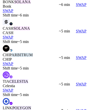
BONK
SOLANA
~6 min
SWAP
Bonk
SWAP
Shift time
~6 min
CASH
SOLANA
~5 min
SWAP
CASH
SWAP
Shift time
~5 min
CHIP
ARBITRUM
~5 min
SWAP
CHIP
SWAP
Shift time
~5 min
TIA
CELESTIA
~5 min
SWAP
Celestia
SWAP
Shift time
~5 min
LINK
POLYGON