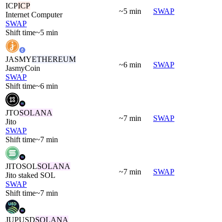
ICP
ICP
~5 min
SWAP
Internet Computer
SWAP
Shift time
~5 min
JASMY
ETHEREUM
~6 min
SWAP
JasmyCoin
SWAP
Shift time
~6 min
JTO
SOLANA
~7 min
SWAP
Jito
SWAP
Shift time
~7 min
JITOSOL
SOLANA
~7 min
SWAP
Jito staked SOL
SWAP
Shift time
~7 min
JUPUSD
SOLANA