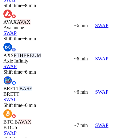
Shift time
~8 min
AVAX
AVAX
~6 min
SWAP
Avalanche
SWAP
Shift time
~6 min
AXS
ETHEREUM
~6 min
SWAP
Axie Infinity
SWAP
Shift time
~6 min
BRETT
BASE
~6 min
SWAP
BRETT
SWAP
Shift time
~6 min
BTC.B
AVAX
~7 min
SWAP
BTC.b
SWAP