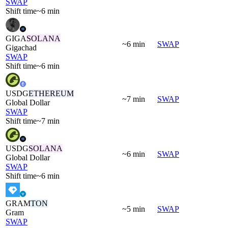
SWAP
Shift time
~6 min
GIGA
SOLANA
~6 min
SWAP
Gigachad
SWAP
Shift time
~6 min
USDG
ETHEREUM
~7 min
SWAP
Global Dollar
SWAP
Shift time
~7 min
USDG
SOLANA
~6 min
SWAP
Global Dollar
SWAP
Shift time
~6 min
GRAM
TON
~5 min
SWAP
Gram
SWAP