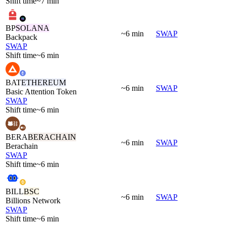
Shift time
~7 min
BP
SOLANA
~6 min
SWAP
Backpack
SWAP
Shift time
~6 min
BAT
ETHEREUM
~6 min
SWAP
Basic Attention Token
SWAP
Shift time
~6 min
BERA
BERACHAIN
~6 min
SWAP
Berachain
SWAP
Shift time
~6 min
BILL
BSC
~6 min
SWAP
Billions Network
SWAP
Shift time
~6 min