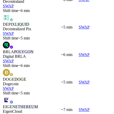
Decentraland
SWAP
Shift time
~6 min
DEPIX
LIQUID
~5 min
SWAP
Decentralized Pix
SWAP
Shift time
~5 min
BRLA
POLYGON
~6 min
SWAP
Digital BRLA
SWAP
Shift time
~6 min
DOGE
DOGE
~5 min
SWAP
Dogecoin
SWAP
Shift time
~5 min
EIGEN
ETHEREUM
~7 min
SWAP
EigenCloud