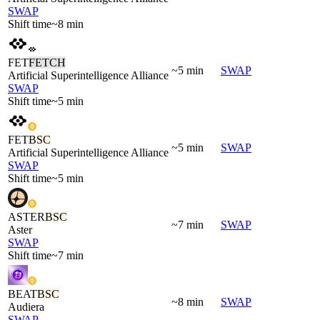
SWAP
Shift time
~8 min
FET
FETCH
~5 min
SWAP
Artificial Superintelligence Alliance
SWAP
Shift time
~5 min
FET
BSC
~5 min
SWAP
Artificial Superintelligence Alliance
SWAP
Shift time
~5 min
ASTER
BSC
~7 min
SWAP
Aster
SWAP
Shift time
~7 min
BEAT
BSC
~8 min
SWAP
Audiera
SWAP