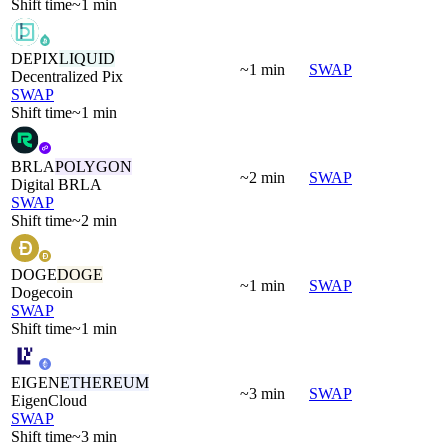
Shift time
~1 min
DEPIX
LIQUID
~1 min
SWAP
Decentralized Pix
SWAP
Shift time
~1 min
BRLA
POLYGON
~2 min
SWAP
Digital BRLA
SWAP
Shift time
~2 min
DOGE
DOGE
~1 min
SWAP
Dogecoin
SWAP
Shift time
~1 min
EIGEN
ETHEREUM
~3 min
SWAP
EigenCloud
SWAP
Shift time
~3 min