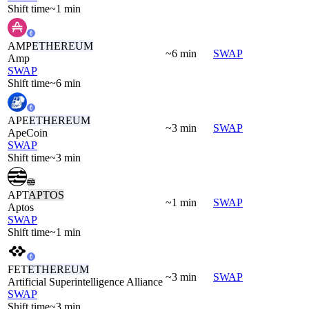
Shift time
~1 min
AMP
ETHEREUM
~6 min
SWAP
Amp
SWAP
Shift time
~6 min
APE
ETHEREUM
~3 min
SWAP
ApeCoin
SWAP
Shift time
~3 min
APT
APTOS
~1 min
SWAP
Aptos
SWAP
Shift time
~1 min
FET
ETHEREUM
~3 min
SWAP
Artificial Superintelligence Alliance
SWAP
Shift time
~3 min