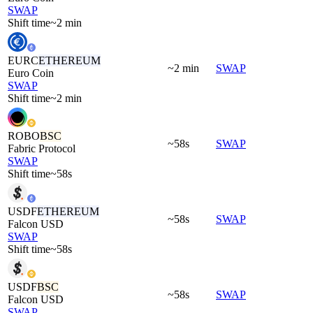
SWAP
Shift time
~2 min
EURC
ETHEREUM
~2 min
SWAP
Euro Coin
SWAP
Shift time
~2 min
ROBO
BSC
~58s
SWAP
Fabric Protocol
SWAP
Shift time
~58s
USDF
ETHEREUM
~58s
SWAP
Falcon USD
SWAP
Shift time
~58s
USDF
BSC
~58s
SWAP
Falcon USD
SWAP