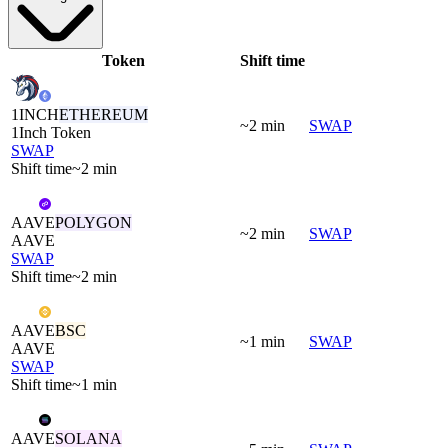
Token
Shift time
1INCH
ETHEREUM
~2 min
SWAP
1Inch Token
SWAP
Shift time
~2 min
AAVE
POLYGON
~2 min
SWAP
AAVE
SWAP
Shift time
~2 min
AAVE
BSC
~1 min
SWAP
AAVE
SWAP
Shift time
~1 min
AAVE
SOLANA