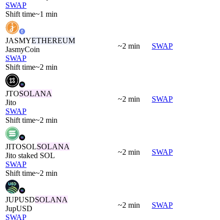
SWAP
Shift time
~1 min
JASMY
ETHEREUM
~2 min
SWAP
JasmyCoin
SWAP
Shift time
~2 min
JTO
SOLANA
~2 min
SWAP
Jito
SWAP
Shift time
~2 min
JITOSOL
SOLANA
~2 min
SWAP
Jito staked SOL
SWAP
Shift time
~2 min
JUPUSD
SOLANA
~2 min
SWAP
JupUSD
SWAP