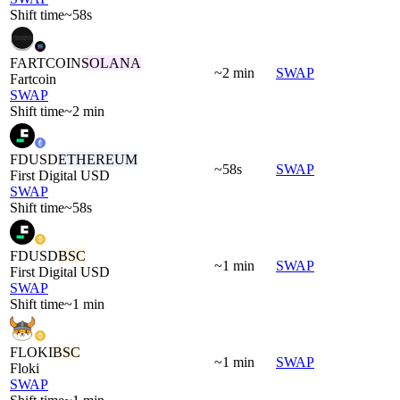
Shift time
~58s
FARTCOIN
SOLANA
~2 min
SWAP
Fartcoin
SWAP
Shift time
~2 min
FDUSD
ETHEREUM
~58s
SWAP
First Digital USD
SWAP
Shift time
~58s
FDUSD
BSC
~1 min
SWAP
First Digital USD
SWAP
Shift time
~1 min
FLOKI
BSC
~1 min
SWAP
Floki
SWAP