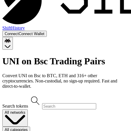
Shift
History
Connect
Connect Wallet
UNI on Bsc
Trading Pairs
Convert
UNI on Bsc
to
BTC, ETH
and
316
+ other
cryptocurrencies. Non-custodial, no sign-up required. Fast and
direct-to-wallet.
Search tokens
All networks
All categories