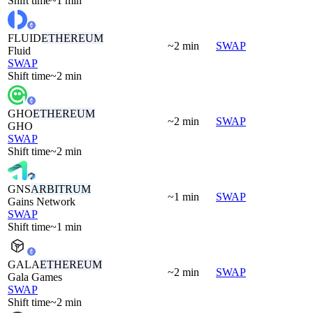
Shift time
~1 min
FLUID
ETHEREUM
~2 min
SWAP
Fluid
SWAP
Shift time
~2 min
GHO
ETHEREUM
~2 min
SWAP
GHO
SWAP
Shift time
~2 min
GNS
ARBITRUM
~1 min
SWAP
Gains Network
SWAP
Shift time
~1 min
GALA
ETHEREUM
~2 min
SWAP
Gala Games
SWAP
Shift time
~2 min