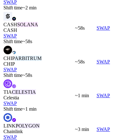
SWAP
Shift time
~2 min
CASH
SOLANA
~58s
SWAP
CASH
SWAP
Shift time
~58s
CHIP
ARBITRUM
~58s
SWAP
CHIP
SWAP
Shift time
~58s
TIA
CELESTIA
~1 min
SWAP
Celestia
SWAP
Shift time
~1 min
LINK
POLYGON
~3 min
SWAP
Chainlink
SWAP