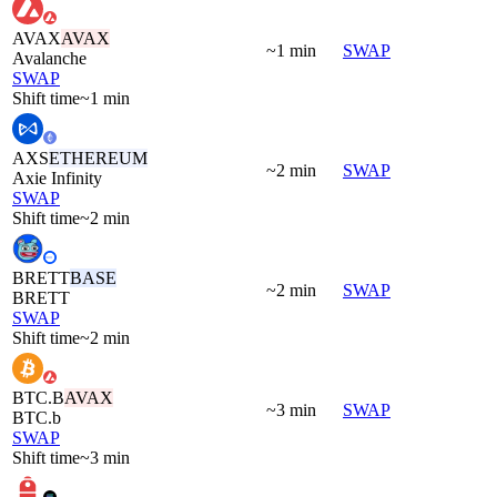
AVAX
AVAX
~1 min
SWAP
Avalanche
SWAP
Shift time
~1 min
AXS
ETHEREUM
~2 min
SWAP
Axie Infinity
SWAP
Shift time
~2 min
BRETT
BASE
~2 min
SWAP
BRETT
SWAP
Shift time
~2 min
BTC.B
AVAX
~3 min
SWAP
BTC.b
SWAP
Shift time
~3 min