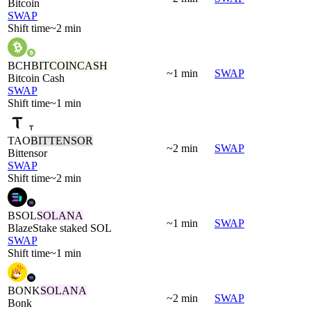
Bitcoin
SWAP
Shift time
~2 min
BCH
BITCOINCASH
~1 min
SWAP
Bitcoin Cash
SWAP
Shift time
~1 min
TAO
BITTENSOR
~2 min
SWAP
Bittensor
SWAP
Shift time
~2 min
BSOL
SOLANA
~1 min
SWAP
BlazeStake staked SOL
SWAP
Shift time
~1 min
BONK
SOLANA
~2 min
SWAP
Bonk