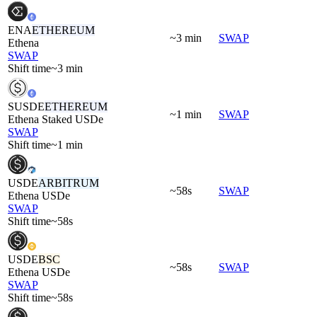
ENA
ETHEREUM
~3 min
SWAP
Ethena
SWAP
Shift time
~3 min
SUSDE
ETHEREUM
~1 min
SWAP
Ethena Staked USDe
SWAP
Shift time
~1 min
USDE
ARBITRUM
~58s
SWAP
Ethena USDe
SWAP
Shift time
~58s
USDE
BSC
~58s
SWAP
Ethena USDe
SWAP
Shift time
~58s