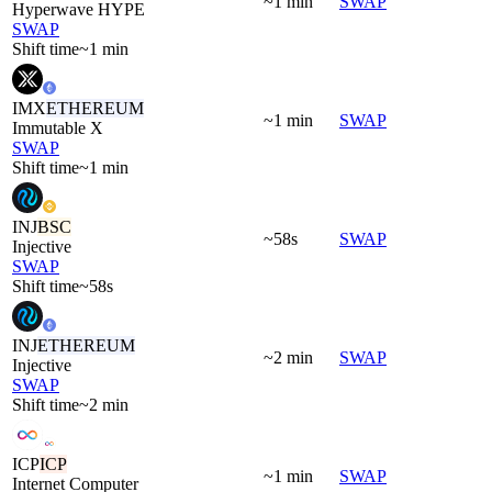
~1 min
SWAP
Hyperwave HYPE
SWAP
Shift time
~1 min
IMX
ETHEREUM
~1 min
SWAP
Immutable X
SWAP
Shift time
~1 min
INJ
BSC
~58s
SWAP
Injective
SWAP
Shift time
~58s
INJ
ETHEREUM
~2 min
SWAP
Injective
SWAP
Shift time
~2 min
ICP
ICP
~1 min
SWAP
Internet Computer