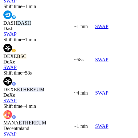
SWAP
Shift time
~1 min
DASH
DASH
~1 min
SWAP
Dash
SWAP
Shift time
~1 min
DEXE
BSC
~58s
SWAP
DeXe
SWAP
Shift time
~58s
DEXE
ETHEREUM
~4 min
SWAP
DeXe
SWAP
Shift time
~4 min
MANA
ETHEREUM
~1 min
SWAP
Decentraland
SWAP