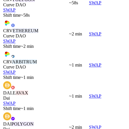
~58s
SWAP
Curve DAO
SWAP
Shift time
~58s
CRV
ETHEREUM
~2 min
SWAP
Curve DAO
SWAP
Shift time
~2 min
CRV
ARBITRUM
~1 min
SWAP
Curve DAO
SWAP
Shift time
~1 min
DAI.E
AVAX
~1 min
SWAP
Dai
SWAP
Shift time
~1 min
DAI
POLYGON
~2 min
SWAP