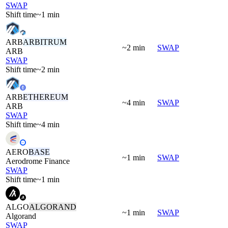
SWAP
Shift time
~1 min
ARB
ARBITRUM
~2 min
SWAP
ARB
SWAP
Shift time
~2 min
ARB
ETHEREUM
~4 min
SWAP
ARB
SWAP
Shift time
~4 min
AERO
BASE
~1 min
SWAP
Aerodrome Finance
SWAP
Shift time
~1 min
ALGO
ALGORAND
~1 min
SWAP
Algorand
SWAP