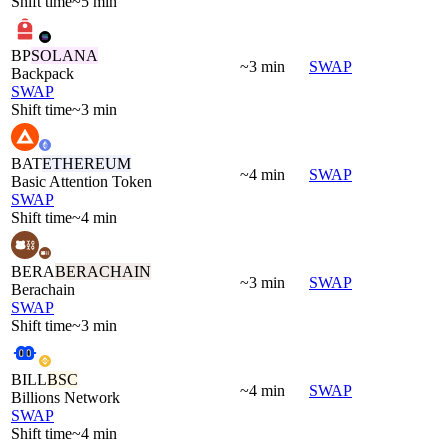
Shift time
~5 min
BP
SOLANA
~3 min
SWAP
Backpack
SWAP
Shift time
~3 min
BAT
ETHEREUM
~4 min
SWAP
Basic Attention Token
SWAP
Shift time
~4 min
BERA
BERACHAIN
~3 min
SWAP
Berachain
SWAP
Shift time
~3 min
BILL
BSC
~4 min
SWAP
Billions Network
SWAP
Shift time
~4 min