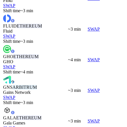
Floki
SWAP
Shift time
~3 min
FLUID
ETHEREUM
~3 min
SWAP
Fluid
SWAP
Shift time
~3 min
GHO
ETHEREUM
~4 min
SWAP
GHO
SWAP
Shift time
~4 min
GNS
ARBITRUM
~3 min
SWAP
Gains Network
SWAP
Shift time
~3 min
GALA
ETHEREUM
~3 min
SWAP
Gala Games