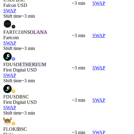
~3 min
SWAP
Falcon USD
SWAP
Shift time
~3 min
FARTCOIN
SOLANA
~3 min
SWAP
Fartcoin
SWAP
Shift time
~3 min
FDUSD
ETHEREUM
~3 min
SWAP
First Digital USD
SWAP
Shift time
~3 min
FDUSD
BSC
~3 min
SWAP
First Digital USD
SWAP
Shift time
~3 min
FLOKI
BSC
~3 min
SWAP