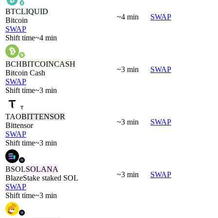
BTC
LIQUID
~4 min
SWAP
Bitcoin
SWAP
Shift time
~4 min
BCH
BITCOINCASH
~3 min
SWAP
Bitcoin Cash
SWAP
Shift time
~3 min
TAO
BITTENSOR
~3 min
SWAP
Bittensor
SWAP
Shift time
~3 min
BSOL
SOLANA
~3 min
SWAP
BlazeStake staked SOL
SWAP
Shift time
~3 min