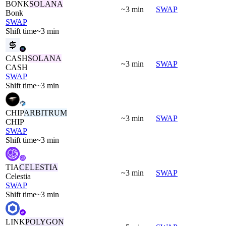
BONK
SOLANA
~3 min
SWAP
Bonk
SWAP
Shift time
~3 min
CASH
SOLANA
~3 min
SWAP
CASH
SWAP
Shift time
~3 min
CHIP
ARBITRUM
~3 min
SWAP
CHIP
SWAP
Shift time
~3 min
TIA
CELESTIA
~3 min
SWAP
Celestia
SWAP
Shift time
~3 min
LINK
POLYGON