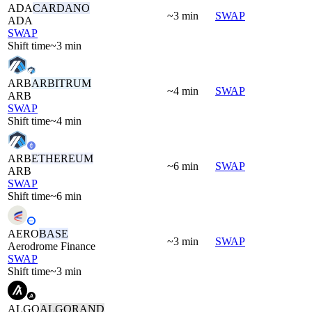
ADA
CARDANO
~3 min
SWAP
ADA
SWAP
Shift time
~3 min
ARB
ARBITRUM
~4 min
SWAP
ARB
SWAP
Shift time
~4 min
ARB
ETHEREUM
~6 min
SWAP
ARB
SWAP
Shift time
~6 min
AERO
BASE
~3 min
SWAP
Aerodrome Finance
SWAP
Shift time
~3 min
ALGO
ALGORAND