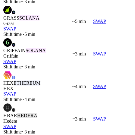
Shift time
~3 min
GRASS
SOLANA
~5 min
SWAP
Grass
SWAP
Shift time
~5 min
GRIFFAIN
SOLANA
~3 min
SWAP
Griffain
SWAP
Shift time
~3 min
HEX
ETHEREUM
~4 min
SWAP
HEX
SWAP
Shift time
~4 min
HBAR
HEDERA
~3 min
SWAP
Hedera
SWAP
Shift time
~3 min