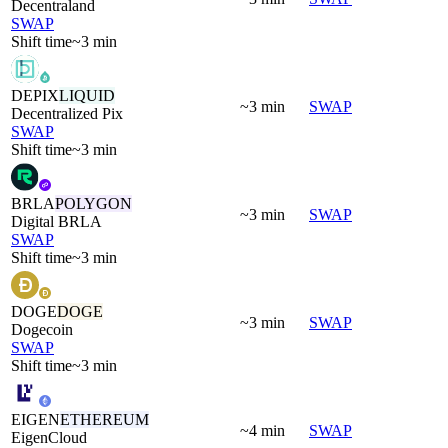
Decentraland
SWAP
Shift time
~3 min
DEPIX
LIQUID
~3 min
SWAP
Decentralized Pix
SWAP
Shift time
~3 min
BRLA
POLYGON
~3 min
SWAP
Digital BRLA
SWAP
Shift time
~3 min
DOGE
DOGE
~3 min
SWAP
Dogecoin
SWAP
Shift time
~3 min
EIGEN
ETHEREUM
~4 min
SWAP
EigenCloud