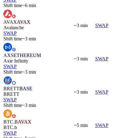
Shift time
~6 min
AVAX
AVAX
~3 min
SWAP
Avalanche
SWAP
Shift time
~3 min
AXS
ETHEREUM
~3 min
SWAP
Axie Infinity
SWAP
Shift time
~3 min
BRETT
BASE
~3 min
SWAP
BRETT
SWAP
Shift time
~3 min
BTC.B
AVAX
~5 min
SWAP
BTC.b
SWAP