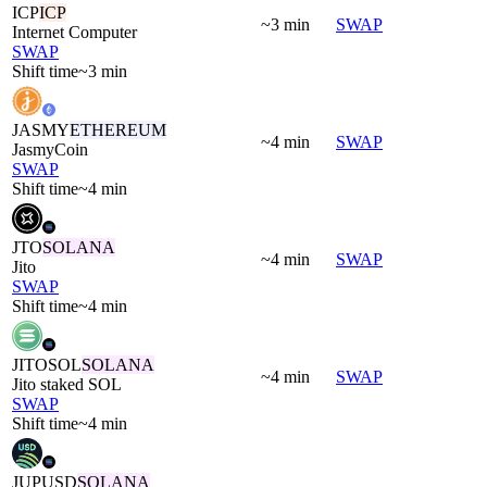
ICP
ICP
~3 min
SWAP
Internet Computer
SWAP
Shift time
~3 min
JASMY
ETHEREUM
~4 min
SWAP
JasmyCoin
SWAP
Shift time
~4 min
JTO
SOLANA
~4 min
SWAP
Jito
SWAP
Shift time
~4 min
JITOSOL
SOLANA
~4 min
SWAP
Jito staked SOL
SWAP
Shift time
~4 min
JUPUSD
SOLANA