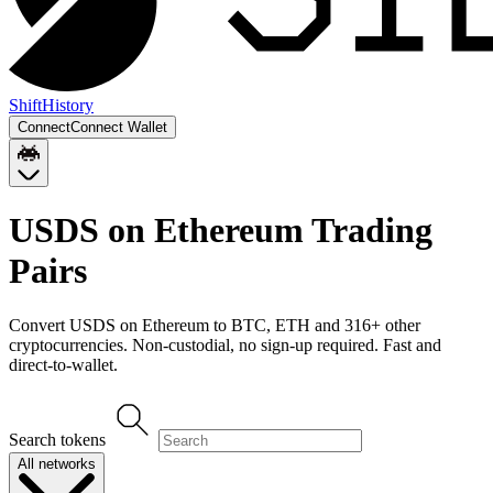
Shift
History
Connect
Connect Wallet
USDS on Ethereum
Trading
Pairs
Convert
USDS on Ethereum
to
BTC, ETH
and
316
+ other
cryptocurrencies. Non-custodial, no sign-up required. Fast and
direct-to-wallet.
Search tokens
All networks