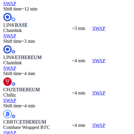
SWAP
Shift time
~12 min
LINK
BASE
~3 min
SWAP
Chainlink
SWAP
Shift time
~3 min
LINK
ETHEREUM
~4 min
SWAP
Chainlink
SWAP
Shift time
~4 min
CHZ
ETHEREUM
~4 min
SWAP
Chilliz
SWAP
Shift time
~4 min
CBBTC
ETHEREUM
~4 min
SWAP
Coinbase Wrapped BTC
SWAP