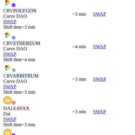
CRV
POLYGON
~3 min
SWAP
Curve DAO
SWAP
Shift time
~3 min
CRV
ETHEREUM
~4 min
SWAP
Curve DAO
SWAP
Shift time
~4 min
CRV
ARBITRUM
~3 min
SWAP
Curve DAO
SWAP
Shift time
~3 min
DAI.E
AVAX
~3 min
SWAP
Dai
SWAP
Shift time
~3 min