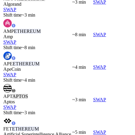
~3 min
SWAP
Algorand
SWAP
Shift time
~3 min
AMP
ETHEREUM
~8 min
SWAP
Amp
SWAP
Shift time
~8 min
APE
ETHEREUM
~4 min
SWAP
ApeCoin
SWAP
Shift time
~4 min
APT
APTOS
~3 min
SWAP
Aptos
SWAP
Shift time
~3 min
FET
ETHEREUM
~5 min
SWAP
Artificial Superintelligence Alliance