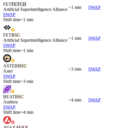
FET
FETCH
~1 min
SWAP
Artificial Superintelligence Alliance
SWAP
Shift time
~1 min
FET
BSC
~1 min
SWAP
Artificial Superintelligence Alliance
SWAP
Shift time
~1 min
ASTER
BSC
~3 min
SWAP
Aster
SWAP
Shift time
~3 min
BEAT
BSC
~4 min
SWAP
Audiera
SWAP
Shift time
~4 min
AVAX
AVAX