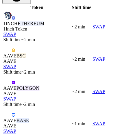
Token
Shift time
1INCH
ETHEREUM
~2 min
SWAP
1Inch Token
SWAP
Shift time
~2 min
AAVE
BSC
~2 min
SWAP
AAVE
SWAP
Shift time
~2 min
AAVE
POLYGON
~2 min
SWAP
AAVE
SWAP
Shift time
~2 min
AAVE
BASE
~1 min
SWAP
AAVE
SWAP