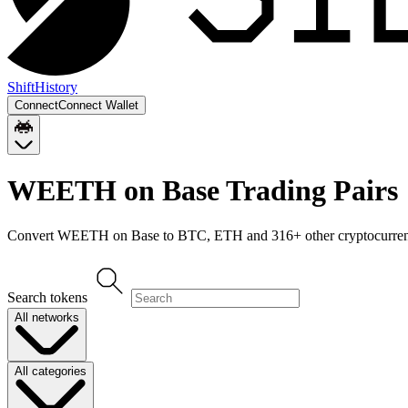
Shift
History
Connect
Connect Wallet
WEETH on Base
Trading Pairs
Convert
WEETH on Base
to
BTC, ETH
and
316
+ other cryptocurren
Search tokens
All networks
All categories