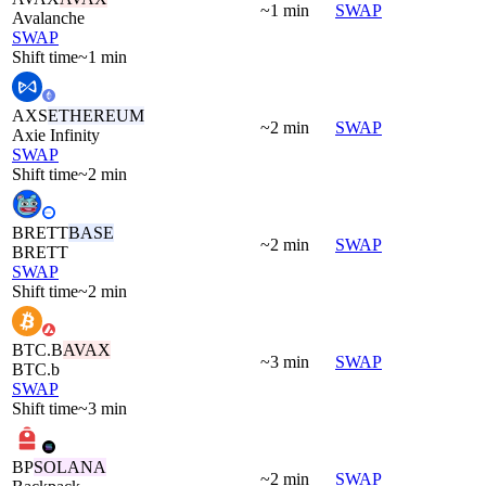
~1 min
SWAP
Avalanche
SWAP
Shift time
~1 min
AXS
ETHEREUM
~2 min
SWAP
Axie Infinity
SWAP
Shift time
~2 min
BRETT
BASE
~2 min
SWAP
BRETT
SWAP
Shift time
~2 min
BTC.B
AVAX
~3 min
SWAP
BTC.b
SWAP
Shift time
~3 min
BP
SOLANA
~2 min
SWAP