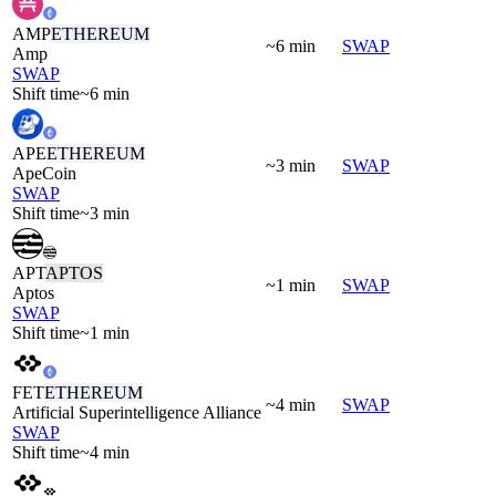
AMP
ETHEREUM
~6 min
SWAP
Amp
SWAP
Shift time
~6 min
APE
ETHEREUM
~3 min
SWAP
ApeCoin
SWAP
Shift time
~3 min
APT
APTOS
~1 min
SWAP
Aptos
SWAP
Shift time
~1 min
FET
ETHEREUM
~4 min
SWAP
Artificial Superintelligence Alliance
SWAP
Shift time
~4 min