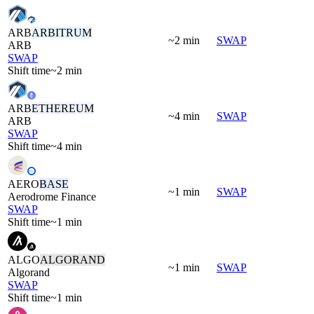
ARB
ARBITRUM
~2 min
SWAP
ARB
SWAP
Shift time
~2 min
ARB
ETHEREUM
~4 min
SWAP
ARB
SWAP
Shift time
~4 min
AERO
BASE
~1 min
SWAP
Aerodrome Finance
SWAP
Shift time
~1 min
ALGO
ALGORAND
~1 min
SWAP
Algorand
SWAP
Shift time
~1 min