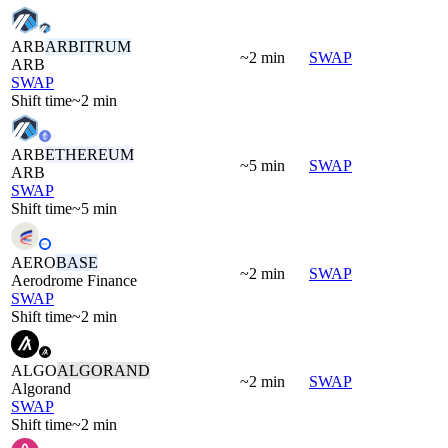
ARB
ARBITRUM
~2 min
SWAP
ARB
SWAP
Shift time
~2 min
ARB
ETHEREUM
~5 min
SWAP
ARB
SWAP
Shift time
~5 min
AERO
BASE
~2 min
SWAP
Aerodrome Finance
SWAP
Shift time
~2 min
ALGO
ALGORAND
~2 min
SWAP
Algorand
SWAP
Shift time
~2 min