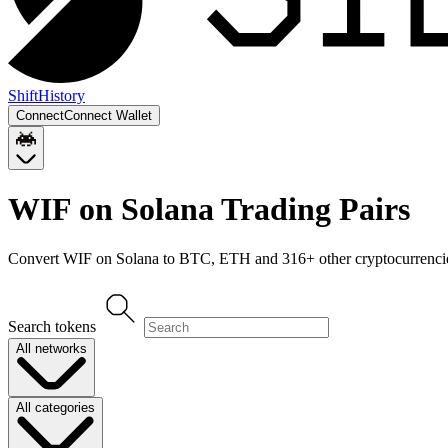
Shift
History
Connect
Connect Wallet
WIF on Solana
Trading Pairs
Convert
WIF on Solana
to
BTC, ETH
and
316
+ other cryptocurrenci
Search tokens
All networks
All categories