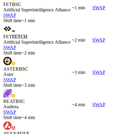
FET
BSC
~1 min
SWAP
Artificial Superintelligence Alliance
SWAP
Shift time
~1 min
FET
FETCH
~2 min
SWAP
Artificial Superintelligence Alliance
SWAP
Shift time
~2 min
ASTER
BSC
~3 min
SWAP
Aster
SWAP
Shift time
~3 min
BEAT
BSC
~4 min
SWAP
Audiera
SWAP
Shift time
~4 min
AVAX
AVAX