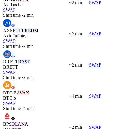
~2 min
SWAP
Avalanche
SWAP
Shift time
~2 min
AXS
ETHEREUM
~2 min
SWAP
Axie Infinity
SWAP
Shift time
~2 min
BRETT
BASE
~2 min
SWAP
BRETT
SWAP
Shift time
~2 min
BTC.B
AVAX
~4 min
SWAP
BTC.b
SWAP
Shift time
~4 min
BP
SOLANA
~2 min
SWAP