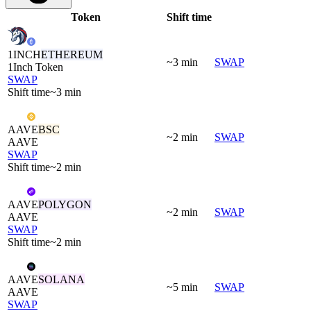
Token
Shift time
1INCH
ETHEREUM
~3 min
SWAP
1Inch Token
SWAP
Shift time
~3 min
AAVE
BSC
~2 min
SWAP
AAVE
SWAP
Shift time
~2 min
AAVE
POLYGON
~2 min
SWAP
AAVE
SWAP
Shift time
~2 min
AAVE
SOLANA
~5 min
SWAP
AAVE
SWAP