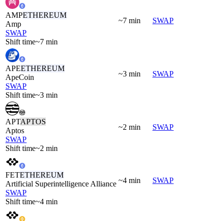
AMP
ETHEREUM
~7 min
SWAP
Amp
SWAP
Shift time
~7 min
APE
ETHEREUM
~3 min
SWAP
ApeCoin
SWAP
Shift time
~3 min
APT
APTOS
~2 min
SWAP
Aptos
SWAP
Shift time
~2 min
FET
ETHEREUM
~4 min
SWAP
Artificial Superintelligence Alliance
SWAP
Shift time
~4 min