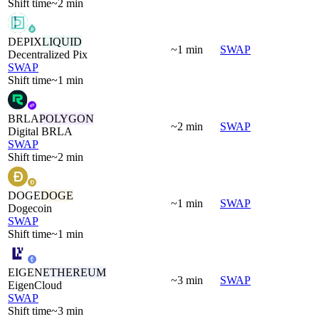
Shift time
~2 min
DEPIX
LIQUID
~1 min
SWAP
Decentralized Pix
SWAP
Shift time
~1 min
BRLA
POLYGON
~2 min
SWAP
Digital BRLA
SWAP
Shift time
~2 min
DOGE
DOGE
~1 min
SWAP
Dogecoin
SWAP
Shift time
~1 min
EIGEN
ETHEREUM
~3 min
SWAP
EigenCloud
SWAP
Shift time
~3 min