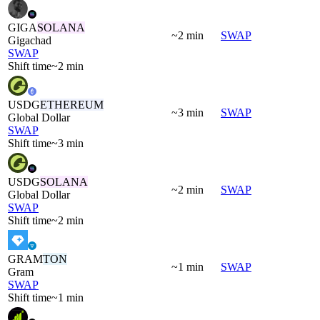
GIGA
SOLANA
~2 min
SWAP
Gigachad
SWAP
Shift time
~2 min
USDG
ETHEREUM
~3 min
SWAP
Global Dollar
SWAP
Shift time
~3 min
USDG
SOLANA
~2 min
SWAP
Global Dollar
SWAP
Shift time
~2 min
GRAM
TON
~1 min
SWAP
Gram
SWAP
Shift time
~1 min