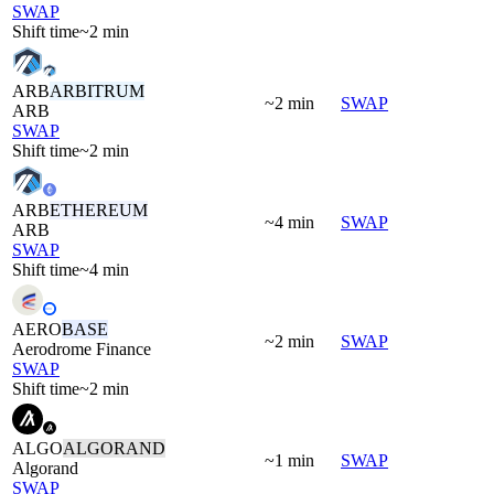
SWAP
Shift time
~2 min
ARB
ARBITRUM
~2 min
SWAP
ARB
SWAP
Shift time
~2 min
ARB
ETHEREUM
~4 min
SWAP
ARB
SWAP
Shift time
~4 min
AERO
BASE
~2 min
SWAP
Aerodrome Finance
SWAP
Shift time
~2 min
ALGO
ALGORAND
~1 min
SWAP
Algorand
SWAP