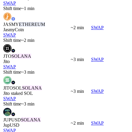
SWAP
Shift time
~1 min
JASMY
ETHEREUM
~2 min
SWAP
JasmyCoin
SWAP
Shift time
~2 min
JTO
SOLANA
~3 min
SWAP
Jito
SWAP
Shift time
~3 min
JITOSOL
SOLANA
~3 min
SWAP
Jito staked SOL
SWAP
Shift time
~3 min
JUPUSD
SOLANA
~2 min
SWAP
JupUSD
SWAP