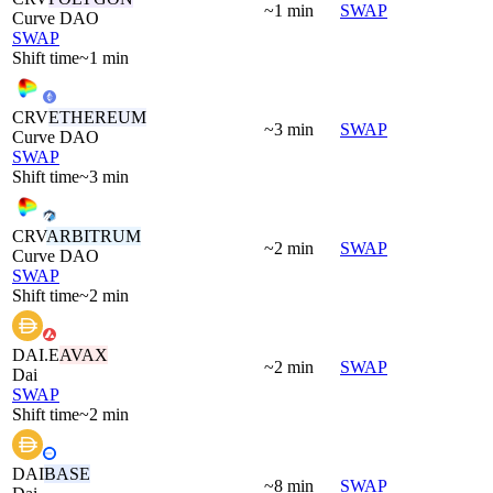
~1 min
SWAP
Curve DAO
SWAP
Shift time
~1 min
CRV
ETHEREUM
~3 min
SWAP
Curve DAO
SWAP
Shift time
~3 min
CRV
ARBITRUM
~2 min
SWAP
Curve DAO
SWAP
Shift time
~2 min
DAI.E
AVAX
~2 min
SWAP
Dai
SWAP
Shift time
~2 min
DAI
BASE
~8 min
SWAP