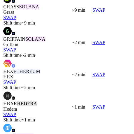
GRASS
SOLANA
~9 min
SWAP
Grass
SWAP
Shift time
~9 min
GRIFFAIN
SOLANA
~2 min
SWAP
Griffain
SWAP
Shift time
~2 min
HEX
ETHEREUM
~2 min
SWAP
HEX
SWAP
Shift time
~2 min
HBAR
HEDERA
~1 min
SWAP
Hedera
SWAP
Shift time
~1 min