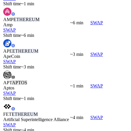
Shift time
~1 min
AMP
ETHEREUM
~6 min
SWAP
Amp
SWAP
Shift time
~6 min
APE
ETHEREUM
~3 min
SWAP
ApeCoin
SWAP
Shift time
~3 min
APT
APTOS
~1 min
SWAP
Aptos
SWAP
Shift time
~1 min
FET
ETHEREUM
~4 min
SWAP
Artificial Superintelligence Alliance
SWAP
Shift time
~4 min