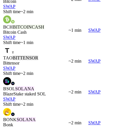
Bitcoin
SWAP
Shift time
~2 min
BCH
BITCOINCASH
~1 min
SWAP
Bitcoin Cash
SWAP
Shift time
~1 min
TAO
BITTENSOR
~2 min
SWAP
Bittensor
SWAP
Shift time
~2 min
BSOL
SOLANA
~2 min
SWAP
BlazeStake staked SOL
SWAP
Shift time
~2 min
BONK
SOLANA
~2 min
SWAP
Bonk