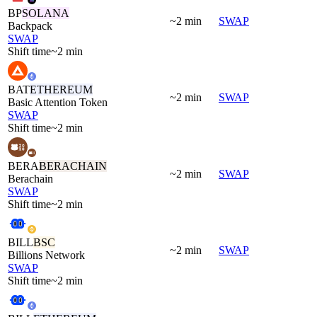
BP
SOLANA
~2 min
SWAP
Backpack
SWAP
Shift time
~2 min
BAT
ETHEREUM
~2 min
SWAP
Basic Attention Token
SWAP
Shift time
~2 min
BERA
BERACHAIN
~2 min
SWAP
Berachain
SWAP
Shift time
~2 min
BILL
BSC
~2 min
SWAP
Billions Network
SWAP
Shift time
~2 min