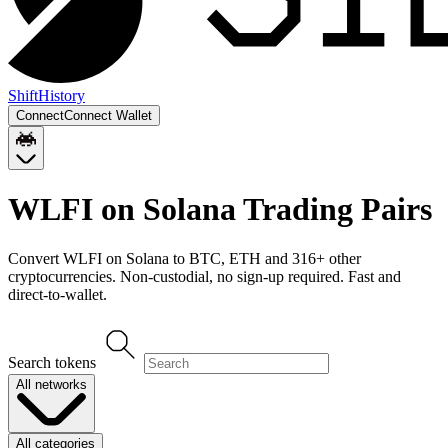
Shift
History
Connect
Connect Wallet
WLFI on Solana
Trading Pairs
Convert
WLFI on Solana
to
BTC, ETH
and
316
+ other
cryptocurrencies. Non-custodial, no sign-up required. Fast and
direct-to-wallet.
Search tokens
All networks
All categories