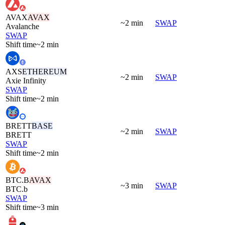
AVAX
AVAX
~2 min
SWAP
Avalanche
SWAP
Shift time
~2 min
AXS
ETHEREUM
~2 min
SWAP
Axie Infinity
SWAP
Shift time
~2 min
BRETT
BASE
~2 min
SWAP
BRETT
SWAP
Shift time
~2 min
BTC.B
AVAX
~3 min
SWAP
BTC.b
SWAP
Shift time
~3 min