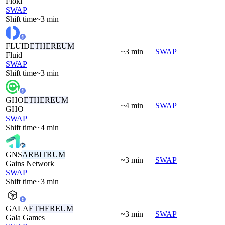
Floki
SWAP
Shift time
~3 min
FLUID
ETHEREUM
~3 min
SWAP
Fluid
SWAP
Shift time
~3 min
GHO
ETHEREUM
~4 min
SWAP
GHO
SWAP
Shift time
~4 min
GNS
ARBITRUM
~3 min
SWAP
Gains Network
SWAP
Shift time
~3 min
GALA
ETHEREUM
~3 min
SWAP
Gala Games