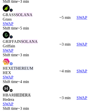
Shift time
~3 min
GRASS
SOLANA
~5 min
SWAP
Grass
SWAP
Shift time
~5 min
GRIFFAIN
SOLANA
~3 min
SWAP
Griffain
SWAP
Shift time
~3 min
HEX
ETHEREUM
~4 min
SWAP
HEX
SWAP
Shift time
~4 min
HBAR
HEDERA
~3 min
SWAP
Hedera
SWAP
Shift time
~3 min