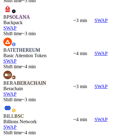
Shift time
~5 min
BP
SOLANA
~3 min
SWAP
Backpack
SWAP
Shift time
~3 min
BAT
ETHEREUM
~4 min
SWAP
Basic Attention Token
SWAP
Shift time
~4 min
BERA
BERACHAIN
~3 min
SWAP
Berachain
SWAP
Shift time
~3 min
BILL
BSC
~4 min
SWAP
Billions Network
SWAP
Shift time
~4 min