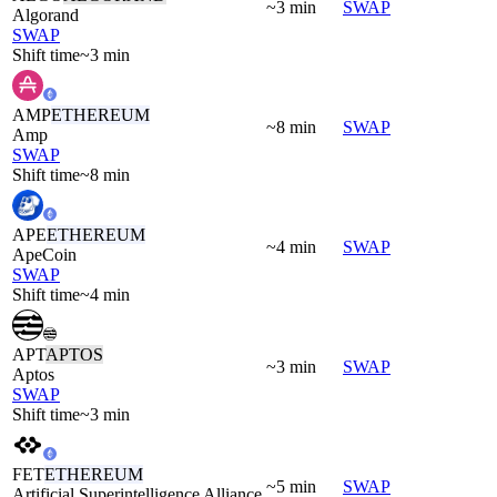
~3 min
SWAP
Algorand
SWAP
Shift time
~3 min
AMP
ETHEREUM
~8 min
SWAP
Amp
SWAP
Shift time
~8 min
APE
ETHEREUM
~4 min
SWAP
ApeCoin
SWAP
Shift time
~4 min
APT
APTOS
~3 min
SWAP
Aptos
SWAP
Shift time
~3 min
FET
ETHEREUM
~5 min
SWAP
Artificial Superintelligence Alliance