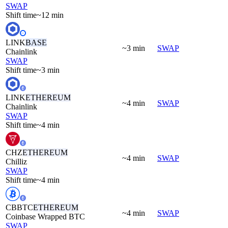
SWAP
Shift time
~12 min
LINK
BASE
~3 min
SWAP
Chainlink
SWAP
Shift time
~3 min
LINK
ETHEREUM
~4 min
SWAP
Chainlink
SWAP
Shift time
~4 min
CHZ
ETHEREUM
~4 min
SWAP
Chilliz
SWAP
Shift time
~4 min
CBBTC
ETHEREUM
~4 min
SWAP
Coinbase Wrapped BTC
SWAP