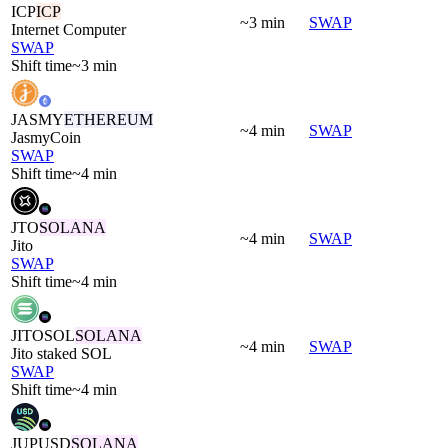
ICP
ICP
~3 min
SWAP
Internet Computer
SWAP
Shift time
~3 min
JASMY
ETHEREUM
~4 min
SWAP
JasmyCoin
SWAP
Shift time
~4 min
JTO
SOLANA
~4 min
SWAP
Jito
SWAP
Shift time
~4 min
JITOSOL
SOLANA
~4 min
SWAP
Jito staked SOL
SWAP
Shift time
~4 min
JUPUSD
SOLANA