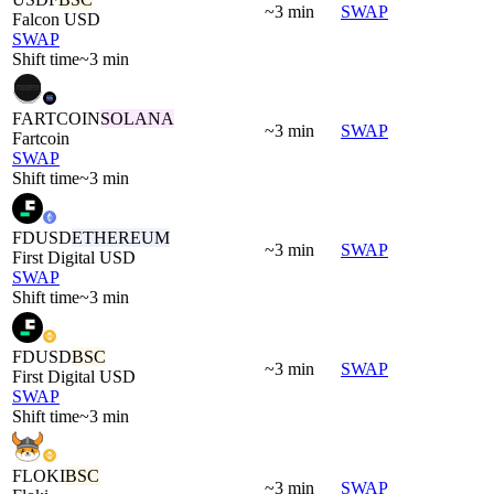
~3 min
SWAP
Falcon USD
SWAP
Shift time
~3 min
FARTCOIN
SOLANA
~3 min
SWAP
Fartcoin
SWAP
Shift time
~3 min
FDUSD
ETHEREUM
~3 min
SWAP
First Digital USD
SWAP
Shift time
~3 min
FDUSD
BSC
~3 min
SWAP
First Digital USD
SWAP
Shift time
~3 min
FLOKI
BSC
~3 min
SWAP