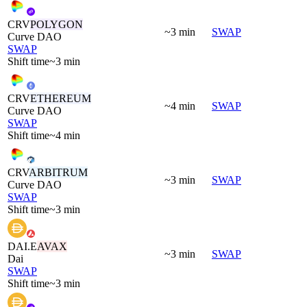
CRV
POLYGON
~3 min
SWAP
Curve DAO
SWAP
Shift time
~3 min
CRV
ETHEREUM
~4 min
SWAP
Curve DAO
SWAP
Shift time
~4 min
CRV
ARBITRUM
~3 min
SWAP
Curve DAO
SWAP
Shift time
~3 min
DAI.E
AVAX
~3 min
SWAP
Dai
SWAP
Shift time
~3 min