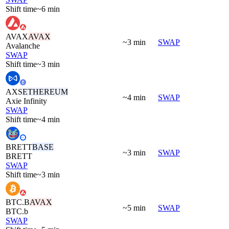
Shift time
~6 min
AVAX
AVAX
~3 min
SWAP
Avalanche
SWAP
Shift time
~3 min
AXS
ETHEREUM
~4 min
SWAP
Axie Infinity
SWAP
Shift time
~4 min
BRETT
BASE
~3 min
SWAP
BRETT
SWAP
Shift time
~3 min
BTC.B
AVAX
~5 min
SWAP
BTC.b
SWAP