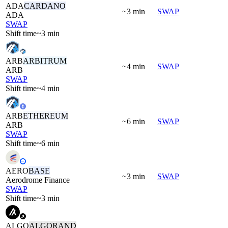
ADA
CARDANO
~3 min
SWAP
ADA
SWAP
Shift time
~3 min
ARB
ARBITRUM
~4 min
SWAP
ARB
SWAP
Shift time
~4 min
ARB
ETHEREUM
~6 min
SWAP
ARB
SWAP
Shift time
~6 min
AERO
BASE
~3 min
SWAP
Aerodrome Finance
SWAP
Shift time
~3 min
ALGO
ALGORAND