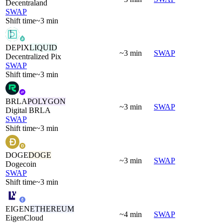
Decentraland
SWAP
Shift time
~3 min
DEPIX
LIQUID
~3 min
SWAP
Decentralized Pix
SWAP
Shift time
~3 min
BRLA
POLYGON
~3 min
SWAP
Digital BRLA
SWAP
Shift time
~3 min
DOGE
DOGE
~3 min
SWAP
Dogecoin
SWAP
Shift time
~3 min
EIGEN
ETHEREUM
~4 min
SWAP
EigenCloud