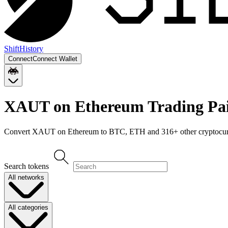
Shift
History
Connect
Connect Wallet
XAUT on Ethereum
Trading Pa
Convert
XAUT on Ethereum
to
BTC, ETH
and
316
+ other cryptocur
Search tokens
All networks
All categories