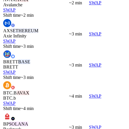
~2 min
SWAP
Avalanche
SWAP
Shift time
~2 min
AXS
ETHEREUM
~3 min
SWAP
Axie Infinity
SWAP
Shift time
~3 min
BRETT
BASE
~3 min
SWAP
BRETT
SWAP
Shift time
~3 min
BTC.B
AVAX
~4 min
SWAP
BTC.b
SWAP
Shift time
~4 min
BP
SOLANA
~3 min
SWAP