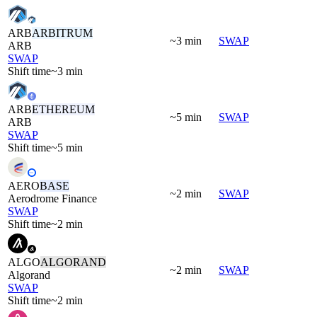
ARB
ARBITRUM
~3 min
SWAP
ARB
SWAP
Shift time
~3 min
ARB
ETHEREUM
~5 min
SWAP
ARB
SWAP
Shift time
~5 min
AERO
BASE
~2 min
SWAP
Aerodrome Finance
SWAP
Shift time
~2 min
ALGO
ALGORAND
~2 min
SWAP
Algorand
SWAP
Shift time
~2 min