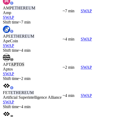
AMP
ETHEREUM
~7 min
SWAP
Amp
SWAP
Shift time
~7 min
APE
ETHEREUM
~4 min
SWAP
ApeCoin
SWAP
Shift time
~4 min
APT
APTOS
~2 min
SWAP
Aptos
SWAP
Shift time
~2 min
FET
ETHEREUM
~4 min
SWAP
Artificial Superintelligence Alliance
SWAP
Shift time
~4 min