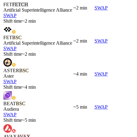
FET
FETCH
~2 min
SWAP
Artificial Superintelligence Alliance
SWAP
Shift time
~2 min
FET
BSC
~2 min
SWAP
Artificial Superintelligence Alliance
SWAP
Shift time
~2 min
ASTER
BSC
~4 min
SWAP
Aster
SWAP
Shift time
~4 min
BEAT
BSC
~5 min
SWAP
Audiera
SWAP
Shift time
~5 min
AVAX
AVAX