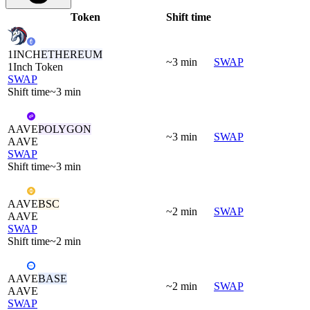
Token
Shift time
1INCH
ETHEREUM
~3 min
SWAP
1Inch Token
SWAP
Shift time
~3 min
AAVE
POLYGON
~3 min
SWAP
AAVE
SWAP
Shift time
~3 min
AAVE
BSC
~2 min
SWAP
AAVE
SWAP
Shift time
~2 min
AAVE
BASE
~2 min
SWAP
AAVE
SWAP