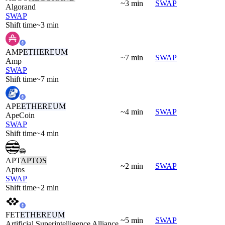
~3 min
SWAP
Algorand
SWAP
Shift time
~3 min
AMP
ETHEREUM
~7 min
SWAP
Amp
SWAP
Shift time
~7 min
APE
ETHEREUM
~4 min
SWAP
ApeCoin
SWAP
Shift time
~4 min
APT
APTOS
~2 min
SWAP
Aptos
SWAP
Shift time
~2 min
FET
ETHEREUM
~5 min
SWAP
Artificial Superintelligence Alliance