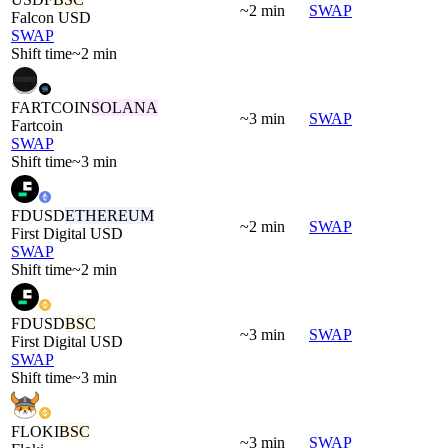
~2 min
SWAP
Falcon USD
SWAP
Shift time
~2 min
FARTCOIN
SOLANA
~3 min
SWAP
Fartcoin
SWAP
Shift time
~3 min
FDUSD
ETHEREUM
~2 min
SWAP
First Digital USD
SWAP
Shift time
~2 min
FDUSD
BSC
~3 min
SWAP
First Digital USD
SWAP
Shift time
~3 min
FLOKI
BSC
~3 min
SWAP