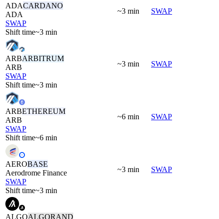
ADA
CARDANO
~3 min
SWAP
ADA
SWAP
Shift time
~3 min
ARB
ARBITRUM
~3 min
SWAP
ARB
SWAP
Shift time
~3 min
ARB
ETHEREUM
~6 min
SWAP
ARB
SWAP
Shift time
~6 min
AERO
BASE
~3 min
SWAP
Aerodrome Finance
SWAP
Shift time
~3 min
ALGO
ALGORAND