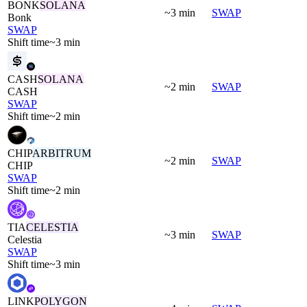
BONK
SOLANA
~3 min
SWAP
Bonk
SWAP
Shift time
~3 min
CASH
SOLANA
~2 min
SWAP
CASH
SWAP
Shift time
~2 min
CHIP
ARBITRUM
~2 min
SWAP
CHIP
SWAP
Shift time
~2 min
TIA
CELESTIA
~3 min
SWAP
Celestia
SWAP
Shift time
~3 min
LINK
POLYGON