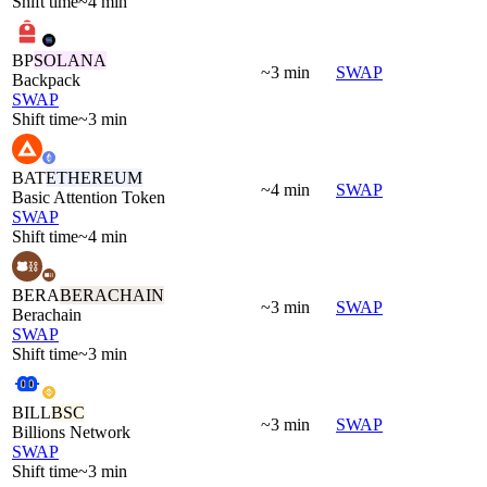
Shift time
~4 min
BP
SOLANA
~3 min
SWAP
Backpack
SWAP
Shift time
~3 min
BAT
ETHEREUM
~4 min
SWAP
Basic Attention Token
SWAP
Shift time
~4 min
BERA
BERACHAIN
~3 min
SWAP
Berachain
SWAP
Shift time
~3 min
BILL
BSC
~3 min
SWAP
Billions Network
SWAP
Shift time
~3 min