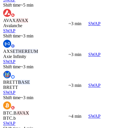
Shift time
~5 min
AVAX
AVAX
~3 min
SWAP
Avalanche
SWAP
Shift time
~3 min
AXS
ETHEREUM
~3 min
SWAP
Axie Infinity
SWAP
Shift time
~3 min
BRETT
BASE
~3 min
SWAP
BRETT
SWAP
Shift time
~3 min
BTC.B
AVAX
~4 min
SWAP
BTC.b
SWAP