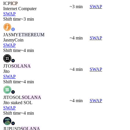
ICP
ICP
~3 min
SWAP
Internet Computer
SWAP
Shift time
~3 min
JASMY
ETHEREUM
~4 min
SWAP
JasmyCoin
SWAP
Shift time
~4 min
JTO
SOLANA
~4 min
SWAP
Jito
SWAP
Shift time
~4 min
JITOSOL
SOLANA
~4 min
SWAP
Jito staked SOL
SWAP
Shift time
~4 min
JUPUSD
SOLANA