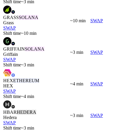
Shift time
~3 min
GRASS
SOLANA
~10 min
SWAP
Grass
SWAP
Shift time
~10 min
GRIFFAIN
SOLANA
~3 min
SWAP
Griffain
SWAP
Shift time
~3 min
HEX
ETHEREUM
~4 min
SWAP
HEX
SWAP
Shift time
~4 min
HBAR
HEDERA
~3 min
SWAP
Hedera
SWAP
Shift time
~3 min