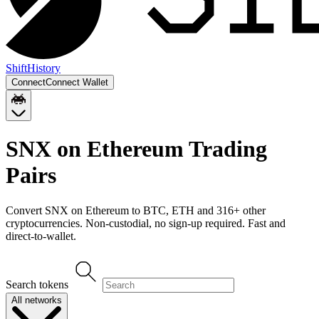
Shift
History
Connect
Connect Wallet
SNX on Ethereum
Trading
Pairs
Convert
SNX on Ethereum
to
BTC, ETH
and
316
+ other
cryptocurrencies. Non-custodial, no sign-up required. Fast and
direct-to-wallet.
Search tokens
All networks