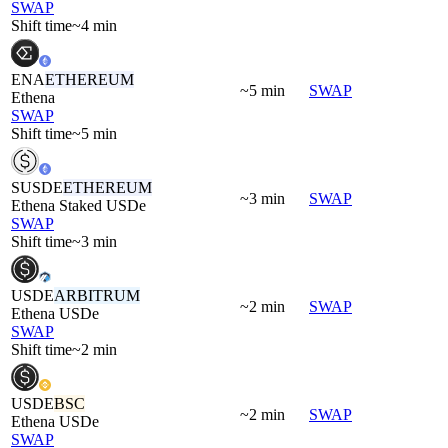
SWAP
Shift time
~4 min
ENA
ETHEREUM
~5 min
SWAP
Ethena
SWAP
Shift time
~5 min
SUSDE
ETHEREUM
~3 min
SWAP
Ethena Staked USDe
SWAP
Shift time
~3 min
USDE
ARBITRUM
~2 min
SWAP
Ethena USDe
SWAP
Shift time
~2 min
USDE
BSC
~2 min
SWAP
Ethena USDe
SWAP