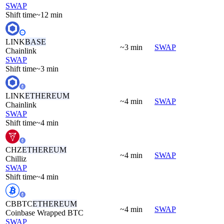
SWAP
Shift time
~12 min
LINK
BASE
~3 min
SWAP
Chainlink
SWAP
Shift time
~3 min
LINK
ETHEREUM
~4 min
SWAP
Chainlink
SWAP
Shift time
~4 min
CHZ
ETHEREUM
~4 min
SWAP
Chilliz
SWAP
Shift time
~4 min
CBBTC
ETHEREUM
~4 min
SWAP
Coinbase Wrapped BTC
SWAP