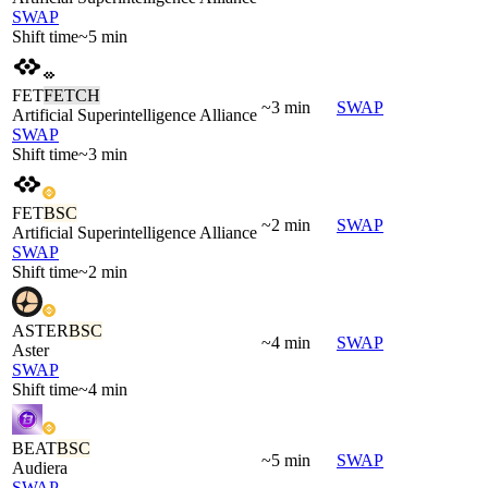
SWAP
Shift time
~5 min
FET
FETCH
~3 min
SWAP
Artificial Superintelligence Alliance
SWAP
Shift time
~3 min
FET
BSC
~2 min
SWAP
Artificial Superintelligence Alliance
SWAP
Shift time
~2 min
ASTER
BSC
~4 min
SWAP
Aster
SWAP
Shift time
~4 min
BEAT
BSC
~5 min
SWAP
Audiera
SWAP