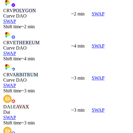
CRV
POLYGON
~2 min
SWAP
Curve DAO
SWAP
Shift time
~2 min
CRV
ETHEREUM
~4 min
SWAP
Curve DAO
SWAP
Shift time
~4 min
CRV
ARBITRUM
~3 min
SWAP
Curve DAO
SWAP
Shift time
~3 min
DAI.E
AVAX
~3 min
SWAP
Dai
SWAP
Shift time
~3 min