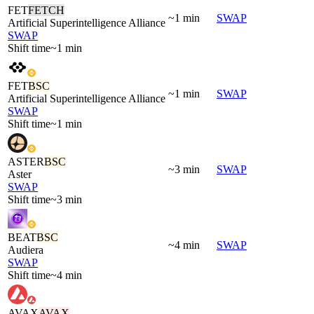
FET
FETCH
~1 min
SWAP
Artificial Superintelligence Alliance
SWAP
Shift time
~1 min
FET
BSC
~1 min
SWAP
Artificial Superintelligence Alliance
SWAP
Shift time
~1 min
ASTER
BSC
~3 min
SWAP
Aster
SWAP
Shift time
~3 min
BEAT
BSC
~4 min
SWAP
Audiera
SWAP
Shift time
~4 min
AVAX
AVAX