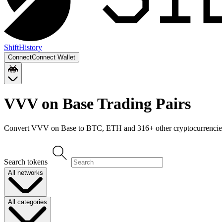
Shift
History
Connect
Connect Wallet
VVV on Base
Trading Pairs
Convert
VVV on Base
to
BTC, ETH
and
316
+ other cryptocurrencie
Search tokens
All networks
All categories