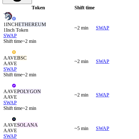
Token
Shift time
1INCH
ETHEREUM
~2 min
SWAP
1Inch Token
SWAP
Shift time
~2 min
AAVE
BSC
~2 min
SWAP
AAVE
SWAP
Shift time
~2 min
AAVE
POLYGON
~2 min
SWAP
AAVE
SWAP
Shift time
~2 min
AAVE
SOLANA
~5 min
SWAP
AAVE
SWAP