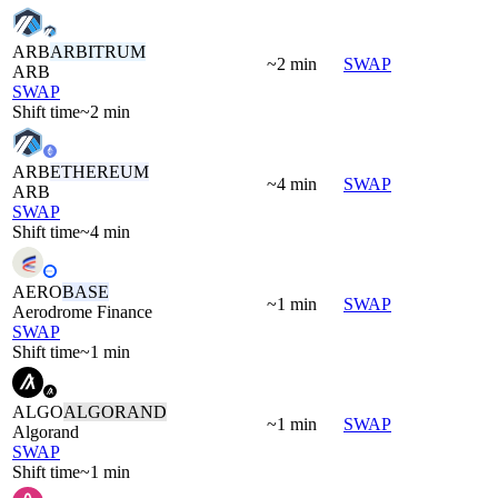
ARB
ARBITRUM
~2 min
SWAP
ARB
SWAP
Shift time
~2 min
ARB
ETHEREUM
~4 min
SWAP
ARB
SWAP
Shift time
~4 min
AERO
BASE
~1 min
SWAP
Aerodrome Finance
SWAP
Shift time
~1 min
ALGO
ALGORAND
~1 min
SWAP
Algorand
SWAP
Shift time
~1 min