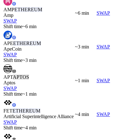
AMP
ETHEREUM
~6 min
SWAP
Amp
SWAP
Shift time
~6 min
APE
ETHEREUM
~3 min
SWAP
ApeCoin
SWAP
Shift time
~3 min
APT
APTOS
~1 min
SWAP
Aptos
SWAP
Shift time
~1 min
FET
ETHEREUM
~4 min
SWAP
Artificial Superintelligence Alliance
SWAP
Shift time
~4 min