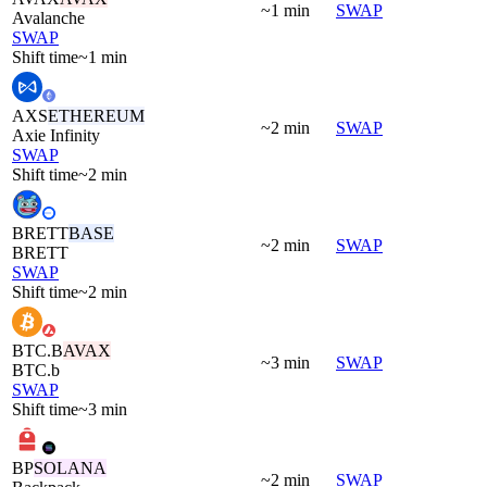
~1 min
SWAP
Avalanche
SWAP
Shift time
~1 min
AXS
ETHEREUM
~2 min
SWAP
Axie Infinity
SWAP
Shift time
~2 min
BRETT
BASE
~2 min
SWAP
BRETT
SWAP
Shift time
~2 min
BTC.B
AVAX
~3 min
SWAP
BTC.b
SWAP
Shift time
~3 min
BP
SOLANA
~2 min
SWAP